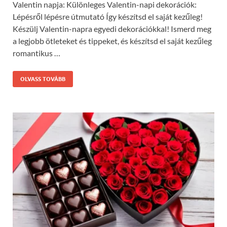
Valentin napja: Különleges Valentin-napi dekorációk:
Lépésről lépésre útmutató Így készítsd el saját kezűleg!
Készülj Valentin-napra egyedi dekorációkkal! Ismerd meg
a legjobb ötleteket és tippeket, és készítsd el saját kezűleg
romantikus …
OLVASS TOVÁBB