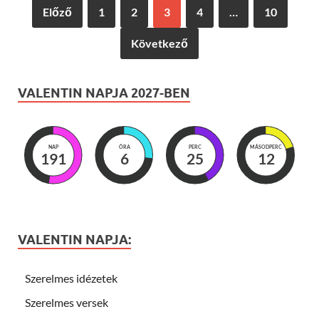
Előző
1
2
3
4
…
10
Következő
VALENTIN NAPJA 2027-BEN
NAP
ÓRA
PERC
MÁSODPERC
191
6
25
10
VALENTIN NAPJA:
Szerelmes idézetek
Szerelmes versek