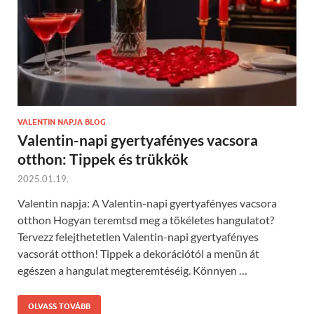
VALENTIN NAPJA BLOG
Valentin-napi gyertyafényes vacsora
otthon: Tippek és trükkök
2025.01.19.
Valentin napja: A Valentin-napi gyertyafényes vacsora
otthon Hogyan teremtsd meg a tökéletes hangulatot?
Tervezz felejthetetlen Valentin-napi gyertyafényes
vacsorát otthon! Tippek a dekorációtól a menün át
egészen a hangulat megteremtéséig. Könnyen …
OLVASS TOVÁBB