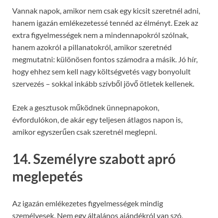
Vannak napok, amikor nem csak egy kicsit szeretnél adni,
hanem igazán emlékezetessé tennéd az élményt. Ezek az
extra figyelmességek nem a mindennapokról szólnak,
hanem azokról a pillanatokról, amikor szeretnéd
megmutatni: különösen fontos számodra a másik. Jó hír,
hogy ehhez sem kell nagy költségvetés vagy bonyolult
szervezés – sokkal inkább szívből jövő ötletek kellenek.
Ezek a gesztusok működnek ünnepnapokon,
évfordulókon, de akár egy teljesen átlagos napon is,
amikor egyszerűen csak szeretnél meglepni.
14. Személyre szabott apró
meglepetés
Az igazán emlékezetes figyelmességek mindig
személyesek. Nem egy általános ajándékról van szó,