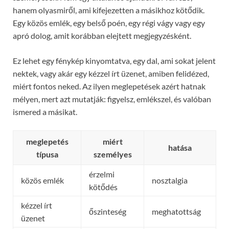
hanem olyasmiről, ami kifejezetten a másikhoz kötődik.
Egy közös emlék, egy belső poén, egy régi vágy vagy egy
apró dolog, amit korábban elejtett megjegyzésként.
Ez lehet egy fénykép kinyomtatva, egy dal, ami sokat jelent
nektek, vagy akár egy kézzel írt üzenet, amiben felidézed,
miért fontos neked. Az ilyen meglepetések azért hatnak
mélyen, mert azt mutatják: figyelsz, emlékszel, és valóban
ismered a másikat.
meglepetés
miért
hatása
típusa
személyes
érzelmi
közös emlék
nosztalgia
kötődés
kézzel írt
őszinteség
meghatottság
üzenet