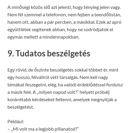
A minőségi közös idő azt jelenti, hogy tényleg jelen vagy.
Nem fél szemmel a telefonon, nem fejben a teendőlistán,
hanem ott, abban a pár percben, a másikkal. Ezek az apró
együttlétek segítenek abban, hogy ne sodródjatok el
egymás mellett a mindennapokban.
9. Tudatos beszélgetés
Egy rövid, de őszinte beszélgetés sokkal többet ér, mint
egy hosszú, félvállról vett társalgás. Nem kell nagy
témákat feszegetni, elég, ha valódi érdeklődéssel fordulsz
a másik felé. A „milyen napod volt?” helyett próbálj
konkrétabb kérdéseket feltenni, amelyek megnyitják a
beszélgetést.
Például:
– „Mi volt ma a legjobb pillanatod?”