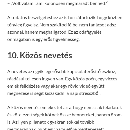
– „Volt valami, ami különösen megmaradt benned?”
A tudatos beszélgetéshez az is hozzátartozik, hogy közben
tényleg figyelsz. Nem szakítod félbe, nem tanácsot adsz
azonnal, hanem meghallgatod. Ez az odafigyelés
önmagában is egy erős figyelmesség.
10. Közös nevetés
A nevetés az egyik legerősebb kapcsolaterősítő eszköz,
ráadásul teljesen ingyen van. Egy közös poén, egy vicces
emlék felidézése vagy akár egy rövid videó együtt
megnézése is segít kiszakadni a napi stresszből.
A közös nevetés emlékeztet arra, hogy nem csak feladatok
és kötelezettségek kötnek össze benneteket, hanem öröm
is. Az ilyen pillanatok gyakran sokkal tovább
megmaradnak, mint egy nagy, előre megtervezett