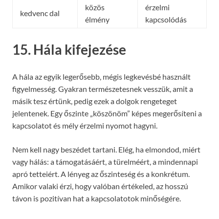
közös
érzelmi
kedvenc dal
élmény
kapcsolódás
15. Hála kifejezése
A hála az egyik legerősebb, mégis legkevésbé használt
figyelmesség. Gyakran természetesnek vesszük, amit a
másik tesz értünk, pedig ezek a dolgok rengeteget
jelentenek. Egy őszinte „köszönöm” képes megerősíteni a
kapcsolatot és mély érzelmi nyomot hagyni.
Nem kell nagy beszédet tartani. Elég, ha elmondod, miért
vagy hálás: a támogatásáért, a türelméért, a mindennapi
apró tetteiért. A lényeg az őszinteség és a konkrétum.
Amikor valaki érzi, hogy valóban értékeled, az hosszú
távon is pozitívan hat a kapcsolatotok minőségére.