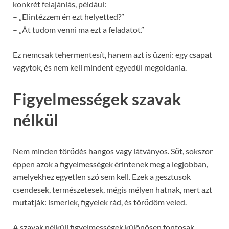
konkrét felajánlás, például:
– „Elintézzem én ezt helyetted?”
– „Át tudom venni ma ezt a feladatot.”
Ez nemcsak tehermentesít, hanem azt is üzeni: egy csapat
vagytok, és nem kell mindent egyedül megoldania.
Figyelmességek szavak
nélkül
Nem minden törődés hangos vagy látványos. Sőt, sokszor
éppen azok a figyelmességek érintenek meg a legjobban,
amelyekhez egyetlen szó sem kell. Ezek a gesztusok
csendesek, természetesek, mégis mélyen hatnak, mert azt
mutatják: ismerlek, figyelek rád, és törődöm veled.
A szavak nélküli figyelmességek különösen fontosak