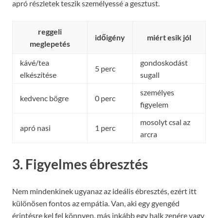
apró részletek teszik személyessé a gesztust.
reggeli
időigény
miért esik jól
meglepetés
kávé/tea
gondoskodást
5 perc
elkészítése
sugall
személyes
kedvenc bögre
0 perc
figyelem
mosolyt csal az
apró nasi
1 perc
arcra
3. Figyelmes ébresztés
Nem mindenkinek ugyanaz az ideális ébresztés, ezért itt
különösen fontos az empátia. Van, aki egy gyengéd
érintésre kel fel könnyen, más inkább egy halk zenére vagy