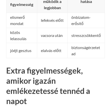
működik a
hatása
figyelmesség
legjobban
elismerő
önbizalom-
lefekvés előtt
mondat
erősítő
közös
vacsora után
stresszcsökkentő
lelassulás
biztonságérzetet
jóéjt gesztus
elalvás előtt
ad
Extra figyelmességek,
amikor igazán
emlékezetessé tennéd a
napot