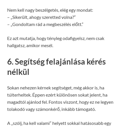
Nem kell nagy beszélgetés, elég egy mondat:
– „Sikerült, ahogy szeretted volna?”
– „Gondoltam rád a megbeszélés előtt.”
Ez azt mutatja, hogy tényleg odafigyelsz, nem csak
hallgatsz, amikor mesél.
6. Segítség felajánlása kérés
nélkül
Sokan nehezen kérnek segítséget, még akkor is, ha
túlterheltek. Éppen ezért különösen sokat jelent, ha
magadtól ajánlod fel. Fontos viszont, hogy ez ne legyen
tolakodó vagy számonkérő, inkább támogató.
A „szólj, ha kell valami” helyett sokkal hatásosabb egy