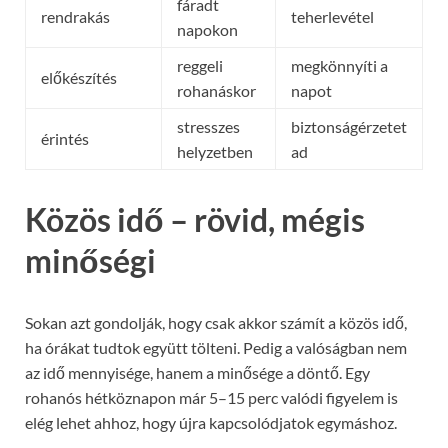
fáradt
rendrakás
teherlevétel
napokon
reggeli
megkönnyíti a
előkészítés
rohanáskor
napot
stresszes
biztonságérzetet
érintés
helyzetben
ad
Közös idő – rövid, mégis
minőségi
Sokan azt gondolják, hogy csak akkor számít a közös idő,
ha órákat tudtok együtt tölteni. Pedig a valóságban nem
az idő mennyisége, hanem a minősége a döntő. Egy
rohanós hétköznapon már 5–15 perc valódi figyelem is
elég lehet ahhoz, hogy újra kapcsolódjatok egymáshoz.