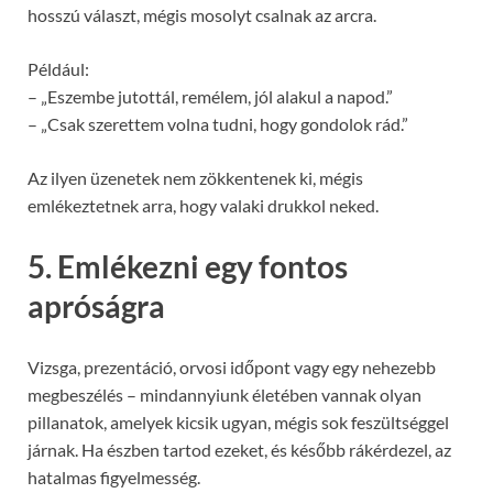
hosszú választ, mégis mosolyt csalnak az arcra.
Például:
– „Eszembe jutottál, remélem, jól alakul a napod.”
– „Csak szerettem volna tudni, hogy gondolok rád.”
Az ilyen üzenetek nem zökkentenek ki, mégis
emlékeztetnek arra, hogy valaki drukkol neked.
5. Emlékezni egy fontos
apróságra
Vizsga, prezentáció, orvosi időpont vagy egy nehezebb
megbeszélés – mindannyiunk életében vannak olyan
pillanatok, amelyek kicsik ugyan, mégis sok feszültséggel
járnak. Ha észben tartod ezeket, és később rákérdezel, az
hatalmas figyelmesség.