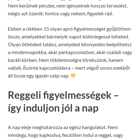
Nem kerülnek pénzbe, nem igényelnek hosszú tervezést,
mégis azt üzenik: fontos vagy nekem, figyelek rád.
Ebben a cikkben 15 olyan apró figyelmességet gyűjtöttem
össze, amelyekkel bármelyik napot különlegessé teheted.
Olyan ötleteket találsz, amelyeket könnyedén beépíthetsz
a mindennapokba, akár párkapcsolatban, akár családi vagy
baráti körben. Nem tökéletességre törekszünk, hanem
valódi, őszinte kapcsolódásra – mert végső soron ezekből
áll össze egy igazán szép nap.
Reggeli figyelmességek –
így induljon jól a nap
A nap eleje meghatározza az egész hangulatot. Nem
mindegy, hogy kapkodva, feszülten indul a reggel, vagy