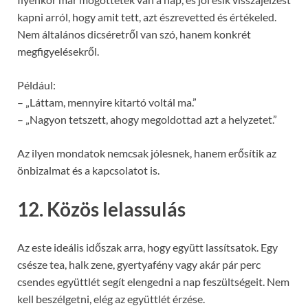
kapni arról, hogy amit tett, azt észrevetted és értékeled.
Nem általános dicséretről van szó, hanem konkrét
megfigyelésekről.
Például:
– „Láttam, mennyire kitartó voltál ma.”
– „Nagyon tetszett, ahogy megoldottad azt a helyzetet.”
Az ilyen mondatok nemcsak jólesnek, hanem erősítik az
önbizalmat és a kapcsolatot is.
12. Közös lelassulás
Az este ideális időszak arra, hogy együtt lassítsatok. Egy
csésze tea, halk zene, gyertyafény vagy akár pár perc
csendes együttlét segít elengedni a nap feszültségeit. Nem
kell beszélgetni, elég az együttlét érzése.