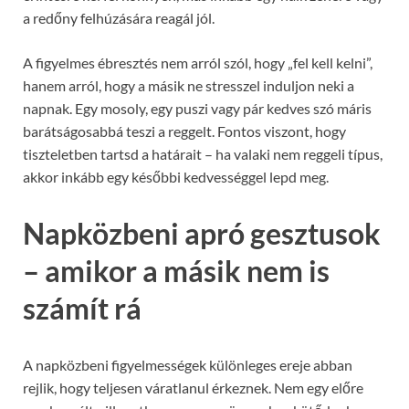
a redőny felhúzására reagál jól.
A figyelmes ébresztés nem arról szól, hogy „fel kell kelni”,
hanem arról, hogy a másik ne stresszel induljon neki a
napnak. Egy mosoly, egy puszi vagy pár kedves szó máris
barátságosabbá teszi a reggelt. Fontos viszont, hogy
tiszteletben tartsd a határait – ha valaki nem reggeli típus,
akkor inkább egy későbbi kedvességgel lepd meg.
Napközbeni apró gesztusok
– amikor a másik nem is
számít rá
A napközbeni figyelmességek különleges ereje abban
rejlik, hogy teljesen váratlanul érkeznek. Nem egy előre