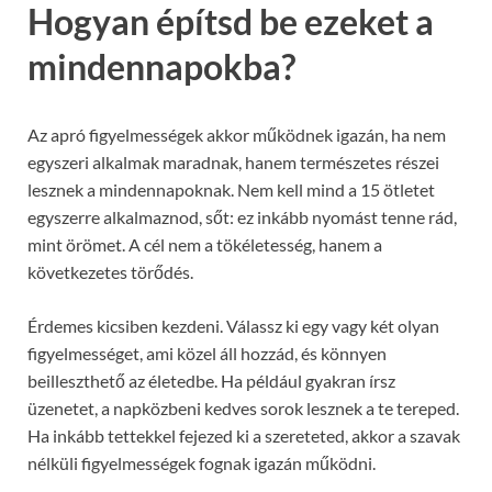
Hogyan építsd be ezeket a
mindennapokba?
Az apró figyelmességek akkor működnek igazán, ha nem
egyszeri alkalmak maradnak, hanem természetes részei
lesznek a mindennapoknak. Nem kell mind a 15 ötletet
egyszerre alkalmaznod, sőt: ez inkább nyomást tenne rád,
mint örömet. A cél nem a tökéletesség, hanem a
következetes törődés.
Érdemes kicsiben kezdeni. Válassz ki egy vagy két olyan
figyelmességet, ami közel áll hozzád, és könnyen
beilleszthető az életedbe. Ha például gyakran írsz
üzenetet, a napközbeni kedves sorok lesznek a te tereped.
Ha inkább tettekkel fejezed ki a szereteted, akkor a szavak
nélküli figyelmességek fognak igazán működni.