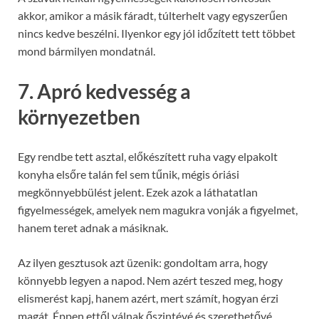
akkor, amikor a másik fáradt, túlterhelt vagy egyszerűen
nincs kedve beszélni. Ilyenkor egy jól időzített tett többet
mond bármilyen mondatnál.
7. Apró kedvesség a
környezetben
Egy rendbe tett asztal, előkészített ruha vagy elpakolt
konyha elsőre talán fel sem tűnik, mégis óriási
megkönnyebbülést jelent. Ezek azok a láthatatlan
figyelmességek, amelyek nem magukra vonják a figyelmet,
hanem teret adnak a másiknak.
Az ilyen gesztusok azt üzenik: gondoltam arra, hogy
könnyebb legyen a napod. Nem azért teszed meg, hogy
elismerést kapj, hanem azért, mert számít, hogyan érzi
magát. Éppen ettől válnak őszintévé és szerethetővé.