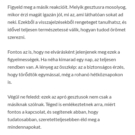
Figyeld meg a másik reakcióit. Melyik gesztusra mosolyog,
mikor érzi magát igazán jól, mi az, ami láthatóan sokat ad
neki. Ezekből a visszajelzésekből rengeteget tanulhatsz, és
idővel teljesen természetessé válik, hogyan tudod örömet
szerezni.
Fontos az is, hogy ne elvárásként jelenjenek meg ezek a
figyelmességek. Ha néha kimarad egy nap, az teljesen
rendben van. A lényeg az összkép: az a biztonságos érzés,
hogy törődtök egymással, még a rohanó hétköznapokon
is.
Végül ne feledd: ezek az apró gesztusok nem csak a
másiknak szólnak. Téged is emlékeztetnek arra, miért
fontos a kapcsolat, és segítenek abban, hogy
tudatosabban, szeretetteljesebben éld meg a
mindennapokat.