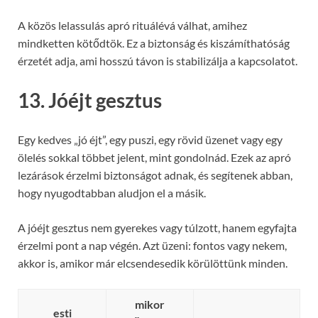
A közös lelassulás apró rituálévá válhat, amihez
mindketten kötődtök. Ez a biztonság és kiszámíthatóság
érzetét adja, ami hosszú távon is stabilizálja a kapcsolatot.
13. Jóéjt gesztus
Egy kedves „jó éjt”, egy puszi, egy rövid üzenet vagy egy
ölelés sokkal többet jelent, mint gondolnád. Ezek az apró
lezárások érzelmi biztonságot adnak, és segítenek abban,
hogy nyugodtabban aludjon el a másik.
A jóéjt gesztus nem gyerekes vagy túlzott, hanem egyfajta
érzelmi pont a nap végén. Azt üzeni: fontos vagy nekem,
akkor is, amikor már elcsendesedik körülöttünk minden.
mikor
esti