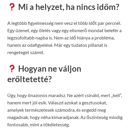
Mi a helyzet, ha nincs időm?
A legtöbb figyelmesség nem vesz el több időt pár percnél.
Egy üzenet, egy ölelés vagy egy elismerő mondat belefér a
legzsúfoltabb napba is. Nem az idő hiánya a probléma,
hanem az odafigyelésé. Már egy tudatos pillanat is
rengeteget számít.
Hogyan ne váljon
erőltetetté?
Úgy, hogy önazonos maradsz. Ne azért csináld, mert „kell”,
hanem mert jól esik. Válaszd azokat a gesztusokat,
amelyek természetesek számodra, és engedd meg
magadnak, hogy néha kimaradjanak. Az őszinteség mindig
fontosabb, mint a tökéletesség.