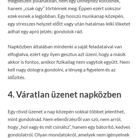
megbeszélt pillanatban, nem egy ünnephez kötődnek,
hanem „csak úgy” történnek meg. Éppen ezért sokszor
ezek esnek a legjobban. Egy hosszú munkanap közepén,
egy stresszes helyzet előtt vagy után hatalmas lelki löketet
adhat egy apró jelzés: gondolok rád.
Napközben általában mindenki a saját feladataival van
elfoglalva, ezért egy ilyen gesztus azt üzeni, hogy a másik
akkor is fontos, amikor fizikailag nem vagytok együtt. Nem
kell nagy dologra gondolni, a lényeg a figyelem és az
időzítés.
4. Váratlan üzenet napközben
Egy rövid üzenet a nap közepén sokkal többet jelenthet,
mint gondolnád. Nem ellenőrzésről van szó, nem arról,
hogy „hol vagy és mit csinálsz”, hanem egy bátorító, kedves
gondolatról. Olyan mondatokról, amelyek nem igényelnek