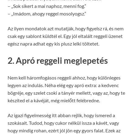
– „Sok sikert a mai naphoz, menni fog.”
– „Imádom, ahogy reggel mosolyogsz.”
Az ilyen mondatok azt mutatják, hogy figyelsz rá, és nem
csak egy sablont küldtél el. Egy jól eltalált reggeli üzenet
egész napra adhat egy kis plusz lelki töltetet.
2. Apró reggeli meglepetés
Nem kell háromfogásos reggeli ahhoz, hogy különleges
legyen az indulás. Néha elég egy apró extra: a kedvenc
bögréje, egy szelet csoki a tányér mellett, vagy az, hogy te
készíted el a kávéját, még mielőtt felébredne.
Az igazi figyelmesség itt abban rejlik, hogy ismered a
szokásait. Tudod, hogy cukor nélkül issza a kávét, vagy
hogy mindig rohan, ezért jól jön egy gyors falat. Ezek az