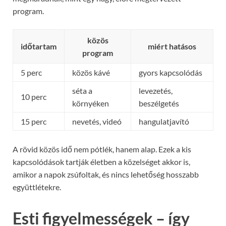
program.
közös
időtartam
miért hatásos
program
5 perc
közös kávé
gyors kapcsolódás
séta a
levezetés,
10 perc
környéken
beszélgetés
15 perc
nevetés, videó
hangulatjavító
A rövid közös idő nem pótlék, hanem alap. Ezek a kis
kapcsolódások tartják életben a közelséget akkor is,
amikor a napok zsúfoltak, és nincs lehetőség hosszabb
együttlétekre.
Esti figyelmességek – így