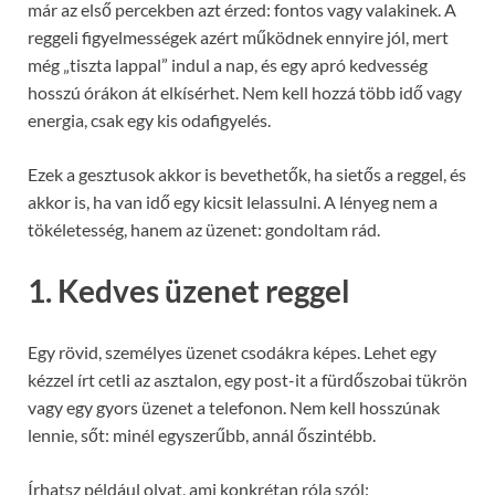
már az első percekben azt érzed: fontos vagy valakinek. A
reggeli figyelmességek azért működnek ennyire jól, mert
még „tiszta lappal” indul a nap, és egy apró kedvesség
hosszú órákon át elkísérhet. Nem kell hozzá több idő vagy
energia, csak egy kis odafigyelés.
Ezek a gesztusok akkor is bevethetők, ha sietős a reggel, és
akkor is, ha van idő egy kicsit lelassulni. A lényeg nem a
tökéletesség, hanem az üzenet: gondoltam rád.
1. Kedves üzenet reggel
Egy rövid, személyes üzenet csodákra képes. Lehet egy
kézzel írt cetli az asztalon, egy post-it a fürdőszobai tükrön
vagy egy gyors üzenet a telefonon. Nem kell hosszúnak
lennie, sőt: minél egyszerűbb, annál őszintébb.
Írhatsz például olyat, ami konkrétan róla szól: