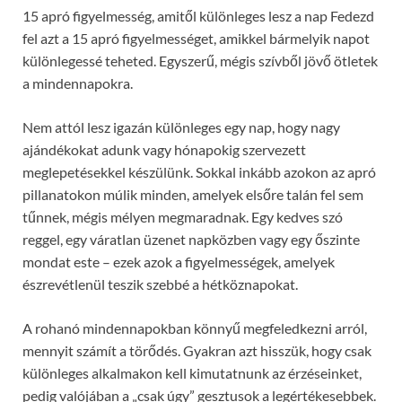
15 apró figyelmesség, amitől különleges lesz a nap Fedezd
fel azt a 15 apró figyelmességet, amikkel bármelyik napot
különlegessé teheted. Egyszerű, mégis szívből jövő ötletek
a mindennapokra.
Nem attól lesz igazán különleges egy nap, hogy nagy
ajándékokat adunk vagy hónapokig szervezett
meglepetésekkel készülünk. Sokkal inkább azokon az apró
pillanatokon múlik minden, amelyek elsőre talán fel sem
tűnnek, mégis mélyen megmaradnak. Egy kedves szó
reggel, egy váratlan üzenet napközben vagy egy őszinte
mondat este – ezek azok a figyelmességek, amelyek
észrevétlenül teszik szebbé a hétköznapokat.
A rohanó mindennapokban könnyű megfeledkezni arról,
mennyit számít a törődés. Gyakran azt hisszük, hogy csak
különleges alkalmakon kell kimutatnunk az érzéseinket,
pedig valójában a „csak úgy” gesztusok a legértékesebbek.