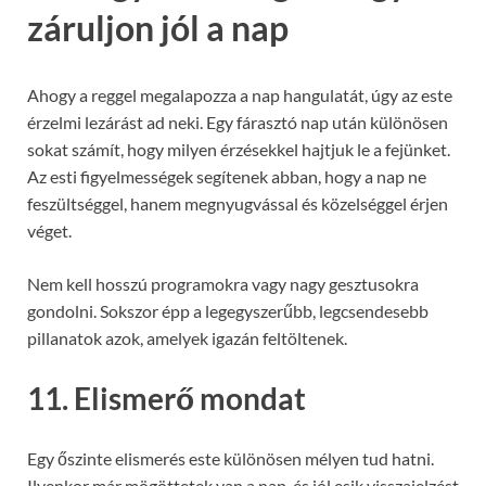
záruljon jól a nap
Ahogy a reggel megalapozza a nap hangulatát, úgy az este
érzelmi lezárást ad neki. Egy fárasztó nap után különösen
sokat számít, hogy milyen érzésekkel hajtjuk le a fejünket.
Az esti figyelmességek segítenek abban, hogy a nap ne
feszültséggel, hanem megnyugvással és közelséggel érjen
véget.
Nem kell hosszú programokra vagy nagy gesztusokra
gondolni. Sokszor épp a legegyszerűbb, legcsendesebb
pillanatok azok, amelyek igazán feltöltenek.
11. Elismerő mondat
Egy őszinte elismerés este különösen mélyen tud hatni.
Ilyenkor már mögöttetek van a nap, és jól esik visszajelzést