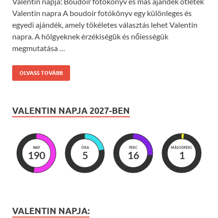
Valentin napja: Boudoir fotókönyv és más ajándék ötletek
Valentin napra A boudoir fotókönyv egy különleges és
egyedi ajándék, amely tökéletes választás lehet Valentin
napra. A hölgyeknek érzékiségük és nőiességük
megmutatása …
OLVASS TOVÁBB
VALENTIN NAPJA 2027-BEN
NAP
ÓRA
PERC
MÁSODPERC
190
5
15
59
VALENTIN NAPJA: