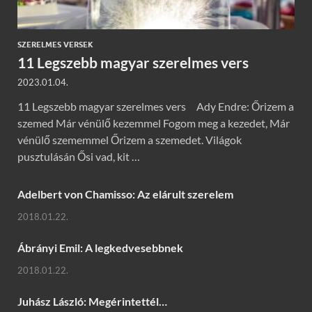
SZERELMES VERSEK
11 Legszebb magyar szerelmes vers
2023.01.04.
11 Legszebb magyar szerelmes vers Ady Endre: Őrizem a
szemed Már vénülő kezemmel Fogom meg a kezedet, Már
vénülő szememmel Őrizem a szemedet. Világok
pusztulásán Ősi vad, kit …
Adelbert von Chamisso: Az elárult szerelem
2018.01.22.
Ábrányi Emil: A legkedvesebbnek
2018.01.22.
Juhász László: Megérintettél…