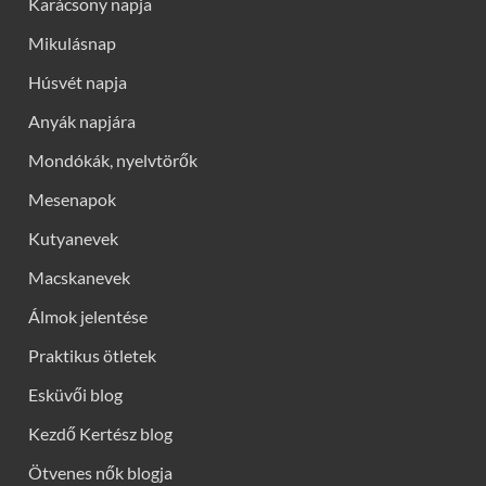
Karácsony napja
Mikulásnap
Húsvét napja
Anyák napjára
Mondókák, nyelvtörők
Mesenapok
Kutyanevek
Macskanevek
Álmok jelentése
Praktikus ötletek
Esküvői blog
Kezdő Kertész blog
Ötvenes nők blogja