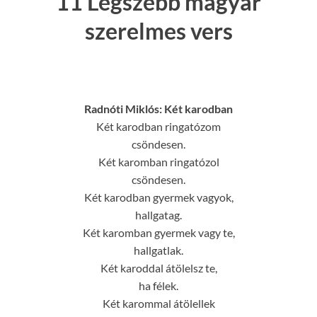
11 Legszebb magyar
szerelmes vers
Radnóti Miklós: Két karodban
Két karodban ringatózom
csöndesen.
Két karomban ringatózol
csöndesen.
Két karodban gyermek vagyok,
hallgatag.
Két karomban gyermek vagy te,
hallgatlak.
Két karoddal átölelsz te,
ha félek.
Két karommal átölellek