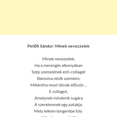
Petőfi Sándor: Minek nevezzelek
Minek nevezzelek,
Ha a merengés alkonyában
Szép szemeidnek esti-csillagát
Bámulva nézik szemeim,
Mikéntha most látnák először…
E csillagot,
Amelynek mindenik sugára
A szerelemnek egy patakja,
Mely lelkem tengerébe foly 