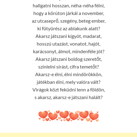
hallgatni hosszan, néha-néha félni,
hogy a körúton járkál a november,
az utcaseprő, szegény, beteg ember,
ki fütyürész az ablakunk alatt?
Akarsz játszani kígyót, madarat,
hosszú utazást, vonatot, hajót,
karácsonyt, álmot, mindenféle jót?
Akarsz játszani boldog szeretőt,
színlelni sírást, cifra temetőt?
Akarsz-e élni, élni mindörökkön,
játékban élni, mely valóra vált?
Virágok közt feküdni lenn a földön,
s akarsz, akarsz-e játszani halált?