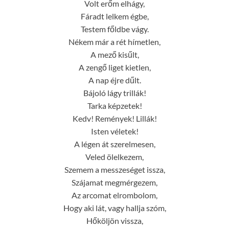
Volt erőm elhágy,
Fáradt lelkem égbe,
Testem főldbe vágy.
Nékem már a rét hímetlen,
A mező kisűlt,
A zengő liget kietlen,
A nap éjre dűlt.
Bájoló lágy trillák!
Tarka képzetek!
Kedv! Remények! Lillák!
Isten véletek!
A légen át szerelmesen,
Veled ölelkezem,
Szemem a messzeséget issza,
Szájamat megmérgezem,
Az arcomat elrombolom,
Hogy aki lát, vagy hallja szóm,
Hőköljön vissza,