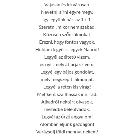
Vajasan és lekvárosan.
Nevetni, sírni egyre megy,
így legyünk pár: az 1 + 1.
Szeretni, mikor nem szabad.
Közösen szőni álmokat.
Érezni, hogy fontos vagyok,
Holdam legyél, s legyek Napod!
Legyél az éltető vizem,
és nyíl, mely átjárja szívem.
Legyél egy bájos gondolat,
mely megszépíti álmomat.
Legyél a réten kis virág!
Méhként szállhassak inni rád.
Ajkadról nektárt olvasok,
mézedbe beleolvadok.
Legyél az őrző angyalom!
Álomban éljünk gazdagon!
Varázsolj földi mennyt nekem!