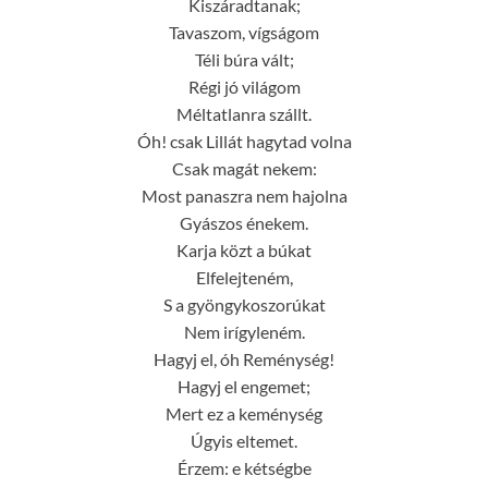
Kiszáradtanak;
Tavaszom, vígságom
Téli búra vált;
Régi jó világom
Méltatlanra szállt.
Óh! csak Lillát hagytad volna
Csak magát nekem:
Most panaszra nem hajolna
Gyászos énekem.
Karja közt a búkat
Elfelejteném,
S a gyöngykoszorúkat
Nem irígyleném.
Hagyj el, óh Reménység!
Hagyj el engemet;
Mert ez a keménység
Úgyis eltemet.
Érzem: e kétségbe