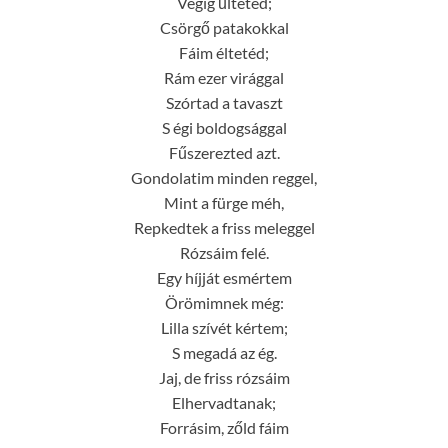
Végig űltetéd;
Csörgő patakokkal
Fáim éltetéd;
Rám ezer virággal
Szórtad a tavaszt
S égi boldogsággal
Fűszerezted azt.
Gondolatim minden reggel,
Mint a fürge méh,
Repkedtek a friss meleggel
Rózsáim felé.
Egy híjját esmértem
Örömimnek még:
Lilla szívét kértem;
S megadá az ég.
Jaj, de friss rózsáim
Elhervadtanak;
Forrásim, zőld fáim