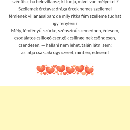
szédülsz, ha belevillansz; ki tudja, mivel van mélye teli?
Szellemek érctava: drága ércek nemes szellemei
fémlenek villanásaiban; de mily ritka fém szelleme tudhat
így fényleni?
Mély, fémfényű, szürke, szépszínű szemedben, édesem,
csodálatos csillogó csengők csilingelnek csöndesen,
csendesen, — hallani nem lehet, talán látni sem:
az látja csak, aki úgy szeret, mint én, édesem!