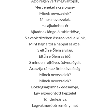
Az ő régen várt megváltójok,
Mert énekel a csalogány 
Minek nevezzelek?
Minek nevezzelek,
Ha ajkaimhoz ér
Ajkadnak lángoló rubintköve,
S a csók tüzében összeolvad lelkünk,
Mint hajnaltól a nappal és az éj,
S eltűn előlem a világ,
Eltűn előlem az idő,
S minden rejtélyes üdvességeit
Árasztja rám az örökkévalóság 
Minek nevezzelek?
Minek nevezzelek?
Boldogságomnak édesanyja,
Egy égberontott képzelet
Tündérleánya,
Legvakmerőbb reményimet