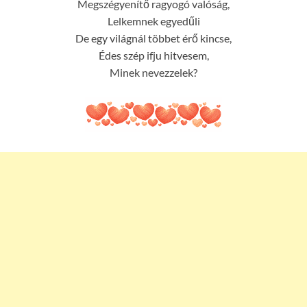
Megszégyenítő ragyogó valóság,
Lelkemnek egyedűli
De egy világnál többet érő kincse,
Édes szép ifju hitvesem,
Minek nevezzelek?