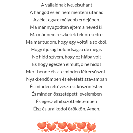
A vállaidnak íve, elsuhant
A hangod és én nem mentem utánad
Az élet egyre mélyebb erdejében.
Ma már nyugodtan ejtem a neved ki,
Ma már nem reszketek tekintetedre,
Ma már tudom, hogy egy voltál a sokból,
Hogy ifjúság bolondság, ó de mégis
Ne hidd szívem, hogy ez hiába volt
És hogy egészen elmúlt, ó ne hidd!
Mert benne élsz te minden félrecsúszott
Nyakkendőmben és elvétett szavamban
És minden eltévesztett köszönésben
És minden összetépett levelemben
És egész elhibázott életemben
Élsz és uralkodol örökkön, Amen.