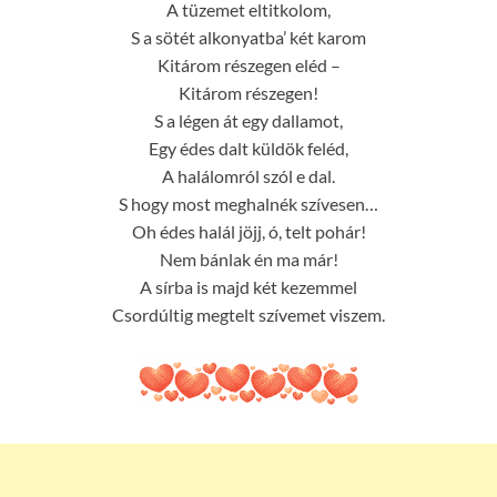
A tüzemet eltitkolom,
S a sötét alkonyatba’ két karom
Kitárom részegen eléd –
Kitárom részegen!
S a légen át egy dallamot,
Egy édes dalt küldök feléd,
A halálomról szól e dal.
S hogy most meghalnék szívesen…
Oh édes halál jöjj, ó, telt pohár!
Nem bánlak én ma már!
A sírba is majd két kezemmel
Csordúltig megtelt szívemet viszem.