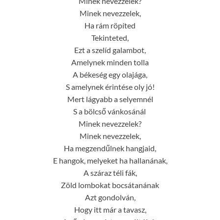
Minek nevezzelek?
Minek nevezzelek,
Ha rám röpíted
Tekinteted,
Ezt a szelíd galambot,
Amelynek minden tolla
A békeség egy olajága,
S amelynek érintése oly jó!
Mert lágyabb a selyemnél
S a bölcső vánkosánál 
Minek nevezzelek?
Minek nevezzelek,
Ha megzendűlnek hangjaid,
E hangok, melyeket ha hallanának,
A száraz téli fák,
Zöld lombokat bocsátanának
Azt gondolván,
Hogy itt már a tavasz,