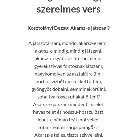
szerelmes vers
Kosztolányi Dezső: Akarsz-e játszani?
A játszótársam, mondd, akarsz-e lenni,
akarsz-e mindig, mindig játszani,
akarsz-e együtt a sötétbe menni,
gyerekszívvel fontosnak látszani,
nagykomolyan az asztalfőre ülni,
borból-vízből mértékkel tölteni,
gyöngyöt dobálni, semminek örülni,
sóhajtva rossz ruhákat ölteni?
Akarsz-e játszani mindent, mi élet,
havas telet és hosszu-hosszu őszt,
lehet-e némán teát inni véled,
rubin-teát és sárga páragőzt?
Akarsz-e teljes, tiszta szívvel élni,