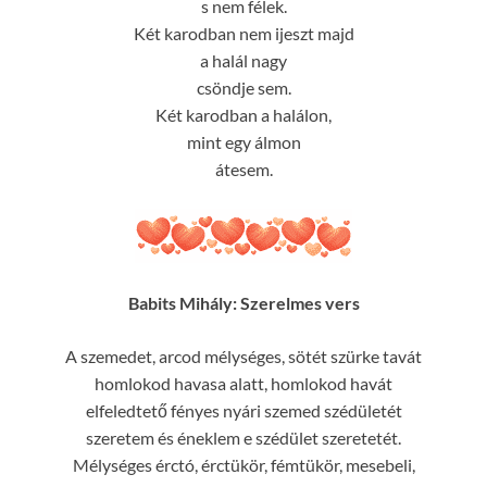
s nem félek.
Két karodban nem ijeszt majd
a halál nagy
csöndje sem.
Két karodban a halálon,
mint egy álmon
átesem.
Babits Mihály: Szerelmes vers
A szemedet, arcod mélységes, sötét szürke tavát
homlokod havasa alatt, homlokod havát
elfeledtető fényes nyári szemed szédületét
szeretem és éneklem e szédület szeretetét.
Mélységes érctó, érctükör, fémtükör, mesebeli,