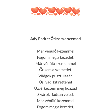
Ady Endre: Őrizem a szemed
Már vénülő kezemmel
Fogom meg a kezedet,
Már vénülő szememmel
Őrizem a szemedet.
Világok pusztulásán
Ősi vad, kit rettenet
Űz, érkeztem meg hozzád
S várok riadtan veled.
Már vénülő kezemmel
Fogom meg a kezedet,