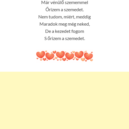
Már vénülő szememmel
Őrizem a szemedet.
Nem tudom, miért, meddig
Maradok meg még neked,
De a kezedet fogom
S őrizem a szemedet.