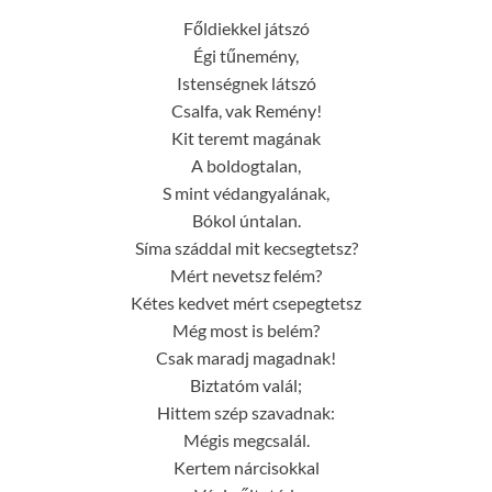
Főldiekkel játszó
Égi tűnemény,
Istenségnek látszó
Csalfa, vak Remény!
Kit teremt magának
A boldogtalan,
S mint védangyalának,
Bókol úntalan.
Síma száddal mit kecsegtetsz?
Mért nevetsz felém?
Kétes kedvet mért csepegtetsz
Még most is belém?
Csak maradj magadnak!
Biztatóm valál;
Hittem szép szavadnak:
Mégis megcsalál.
Kertem nárcisokkal