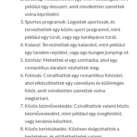
például egy desszert, amit mindketten szerettek
volna kipróbálni.
Sportos programok: Legyetek sportosak, és
tervezhettek egy közös sport programot, mint
például egy túrát, vagy egy kerékpáros túrát.
Kaland: Tervezhettek egy kalandot, mint például
egy tandem repülést, vagy egy bungee jumping-ot.
Színház: Mehettek el egy színházba, ahol egy
romantikus darabot nézhettek meg.
Fotózás: Csinálhattok egy romantikus fotózást,
ahol elkészíthettek egy személyes és különleges
fotót, amit mindketten szerettek volna
megtartani.
Közös kézműveskedés: Csinálhattok valami közös
kézműveskedést, mint például egy üvegfestést,
vagy kerámia készítést.
Közös kertészkedés: Közösen dolgozhattok a
kerteteken, és elültethettetek valami