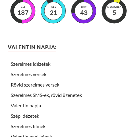
NAP
ÓRA
PERC
MÁSODPERC
187
21
43
3
VALENTIN NAPJA:
Szerelmes idézetek
Szerelmes versek
Rövid szerelmes versek
Szerelmes SMS-ek, rövid üzenetek
Valentin napja
Szép idézetek
Szerelmes filmek
Valentin napi képek