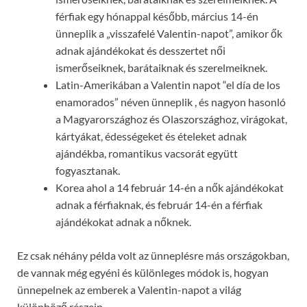
férfiak egy hónappal később, március 14-én
ünneplik a „visszafelé Valentin-napot”, amikor ők
adnak ajándékokat és desszertet női
ismerőseiknek, barátaiknak és szerelmeiknek.
Latin-Amerikában a Valentin napot “el día de los
enamorados” néven ünneplik , és nagyon hasonló
a Magyarországhoz és Olaszországhoz, virágokat,
kártyákat, édességeket és ételeket adnak
ajándékba, romantikus vacsorát együtt
fogyasztanak.
Korea ahol a 14 február 14-én a nők ajándékokat
adnak a férfiaknak, és február 14-én a férfiak
ajándékokat adnak a nőknek.
Ez csak néhány példa volt az ünneplésre más országokban,
de vannak még egyéni és különleges módok is, hogyan
ünnepelnek az emberek a Valentin-napot a világ
különböző részein.