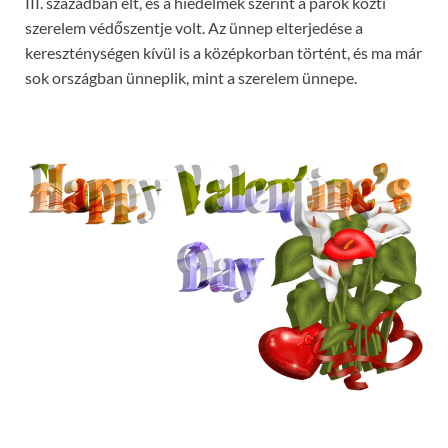
III. században élt, és a hiedelmek szerint a párok közti
szerelem védőszentje volt. Az ünnep elterjedése a
kereszténységen kívül is a középkorban történt, és ma már
sok országban ünneplik, mint a szerelem ünnepe.