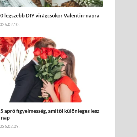
0 legszebb DIY virágcsokor Valentin-napra
026.02.10.
5 apró figyelmesség, amitől különleges lesz
 nap
026.02.09.