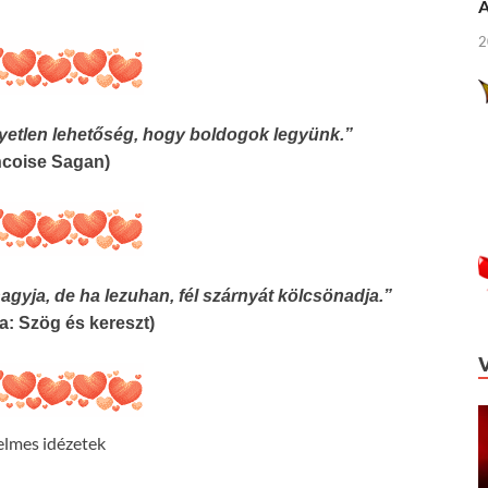
Á
2
yetlen lehetőség, hogy boldogok legyünk.”
ncoise Sagan)
agyja, de ha lezuhan, fél szárnyát kölcsönadja.”
a: Szög és kereszt)
elmes idézetek