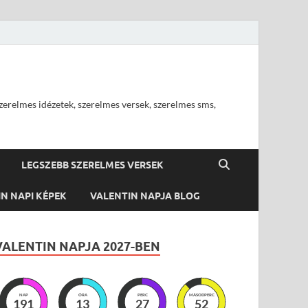
szerelmes idézetek, szerelmes versek, szerelmes sms,
LEGSZEBB SZERELMES VERSEK
N NAPI KÉPEK
VALENTIN NAPJA BLOG
VALENTIN NAPJA 2027-BEN
NAP
ÓRA
PERC
MÁSODPERC
191
13
27
51