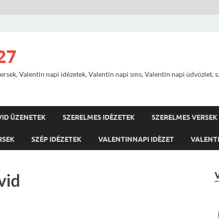
27
ersek, Valentin napi idézetek, Valentin napi sms, Valentin napi üdvözlet, 
VID ÜZENETEK
SZERELMES IDÉZETEK
SZERELMES VERSEK
RSEK
SZÉP IDÉZETEK
VALENTINNAPI IDÉZET
VALENTI
vid