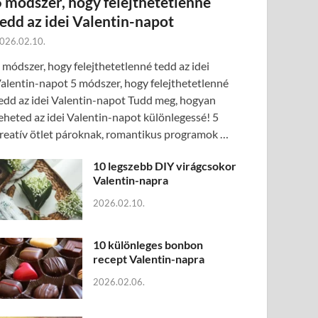
5 módszer, hogy felejthetetlenné
tedd az idei Valentin-napot
026.02.10.
 módszer, hogy felejthetetlenné tedd az idei
alentin-napot 5 módszer, hogy felejthetetlenné
edd az idei Valentin-napot Tudd meg, hogyan
eheted az idei Valentin-napot különlegessé! 5
reatív ötlet pároknak, romantikus programok …
10 legszebb DIY virágcsokor
Valentin-napra
2026.02.10.
10 különleges bonbon
recept Valentin-napra
2026.02.06.