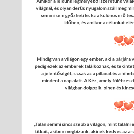
Amikor a lelkünk legmélyéből szeretünk vala
világnál, és olyan derűs nyugalom száll meg mi
semmi sem győzheti le. Ez a különös erő tes
időben, és amikor a célunkat elé
Mindig van a világon egy ember, aki a párjára 
pedig ezek az emberek találkoznak, és tekintetü
a jelentőségét, s csak az a pillanat és a hih
mindent a nap alatt. A Kéz, amely fölébresz
világban dolgozik, pihen és kincsé
„Talán semmi sincs szebb a világon, mint találn
titkait, akiben megbízunk, akinek kedves az arc