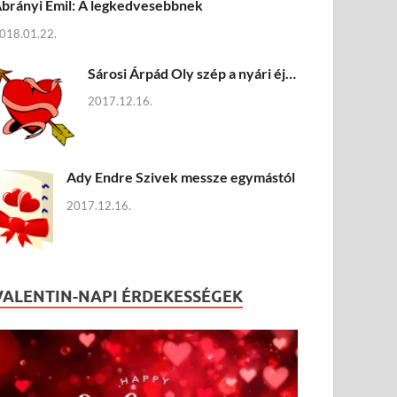
brányi Emil: A legkedvesebbnek
018.01.22.
Sárosi Árpád Oly szép a nyári éj…
2017.12.16.
Ady Endre Szivek messze egymástól
2017.12.16.
VALENTIN-NAPI ÉRDEKESSÉGEK