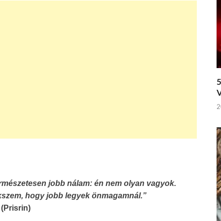
5
V
2
ermészetesen jobb nálam: én nem olyan vagyok.
ekszem, hogy jobb legyek önmagamnál.”
(Prisrin)