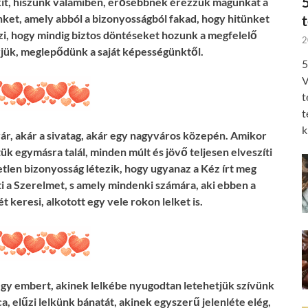
kit, hiszünk valamiben, erősebbnek érezzük magunkat a
nket, amely abból a bizonyosságból fakad, hogy hitünket
zi, hogy mindig biztos döntéseket hozunk a megfelelő
2
rjük, meglepődünk a saját képességünktől.
5
V
t
t
k
vár, akár a sivatag, akár egy nagyváros közepén. Amikor
k egymásra talál, minden múlt és jövő teljesen elveszíti
etetlen bizonyosság létezik, hogy ugyanaz a Kéz írt meg
ti a Szerelmet, s amely mindenki számára, aki ebben a
t keresi, alkotott egy vele rokon lelket is.
i egy embert, akinek lelkébe nyugodtan letehetjük szívünk
a, elűzi lelkünk bánatát, akinek egyszerű jelenléte elég,