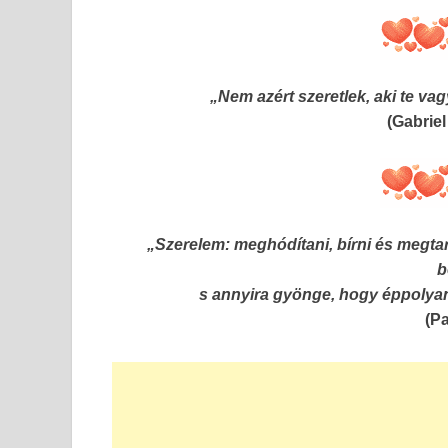
„Nem azért szeretlek, aki te va
(Gabrie
„Szerelem: meghódítani, bírni és megtar
b
s annyira gyönge, hogy éppolyan
(P