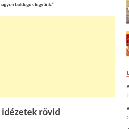
nagyon boldogok legyünk.”
A
2
A
 idézetek rövid
2