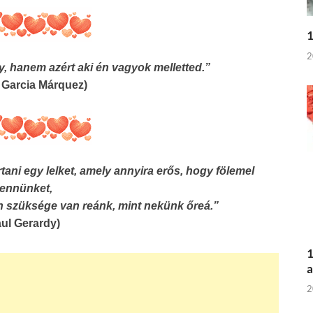
1
2
gy, hanem azért aki én vagyok melletted.”
l Garcia Márquez)
tani egy lelket, amely annyira erős, hogy fölemel
ennünket,
 szüksége van reánk, mint nekünk őreá.”
aul Gerardy)
1
a
2