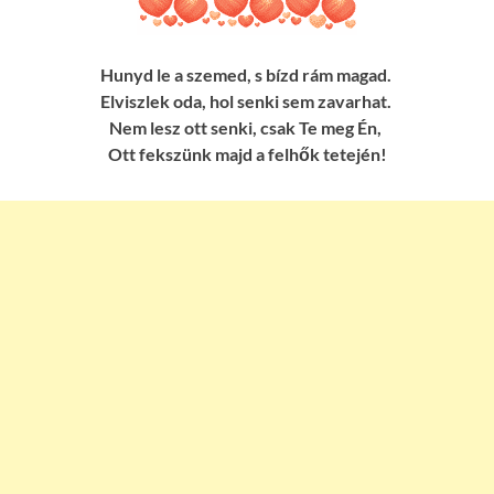
Hunyd le a szemed, s bízd rám magad.
Elviszlek oda, hol senki sem zavarhat.
Nem lesz ott senki, csak Te meg Én,
Ott fekszünk majd a felhők tetején!