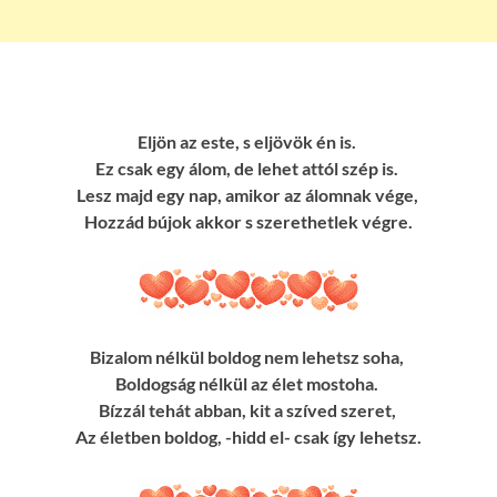
Eljön az este, s eljövök én is.
Ez csak egy álom, de lehet attól szép is.
Lesz majd egy nap, amikor az álomnak vége,
Hozzád bújok akkor s szerethetlek végre.
Bizalom nélkül boldog nem lehetsz soha,
Boldogság nélkül az élet mostoha.
Bízzál tehát abban, kit a szíved szeret,
Az életben boldog, -hidd el- csak így lehetsz.