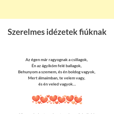
Szerelmes idézetek fiúknak
Az égen már ragyognak a csillagok,
Én az ágyikóm felé ballagok,
Behunyom a szemem, és én boldog vagyok,
Mert álmaimban, te velem vagy,
és én veled vagyok…