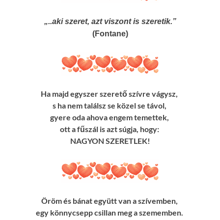
„..aki szeret, azt viszont is szeretik.”
(Fontane)
Ha majd egyszer szerető szívre vágysz,
s ha nem találsz se közel se távol,
gyere oda ahova engem temettek,
ott a fűszál is azt súgja, hogy:
NAGYON SZERETLEK!
Öröm és bánat együtt van a szívemben,
egy könnycsepp csillan meg a szememben.