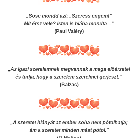
„Sose mondd azt: „Szeress engem!”
Mit érsz vele? Isten is hiába mondta…”
(Paul Valéry)
„Az igazi szerelemnek megvannak a maga előérzetei
és tudja, hogy a szerelem szerelmet gerjeszt.”
(Balzac)
„A szeretet hiányát az ember soha nem pótolhatja;
ám a szeretet minden mást pótol.”
(P. Matteo)