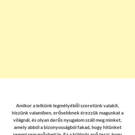
Amikor a lelkünk legmélyéből szeretünk valakit,
hiszünk valamiben, erősebbnek érezzük magunkat a
világnál, és olyan derűs nyugalom száll meg minket,
amely abból a bizonyosságból fakad, hogy hitünket
semmi sem győzheti le. Ez a különös erő teszi, hogy