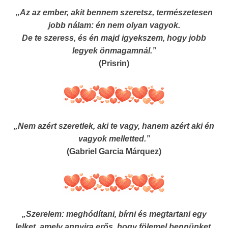
„Az az ember, akit bennem szeretsz, természetesen
jobb nálam: én nem olyan vagyok.
De te szeress, és én majd igyekszem, hogy jobb
legyek önmagamnál.”
(Prisrin)
„Nem azért szeretlek, aki te vagy, hanem azért aki én
vagyok melletted.”
(Gabriel Garcia Márquez)
„Szerelem: meghódítani, bírni és megtartani egy
lelket, amely annyira erős, hogy fölemel bennünket,