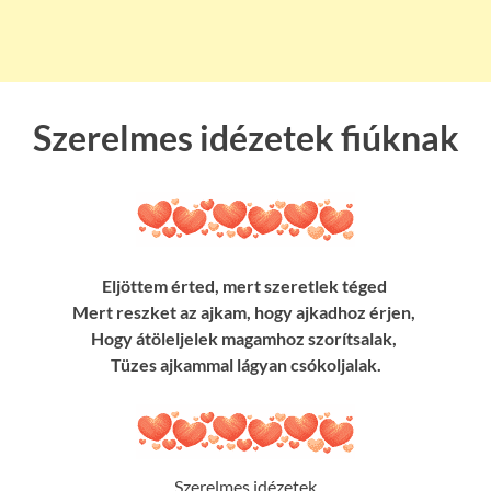
Szerelmes idézetek fiúknak
Eljöttem érted, mert szeretlek téged
Mert reszket az ajkam, hogy ajkadhoz érjen,
Hogy átöleljelek magamhoz szorítsalak,
Tüzes ajkammal lágyan csókoljalak.
Szerelmes idézetek