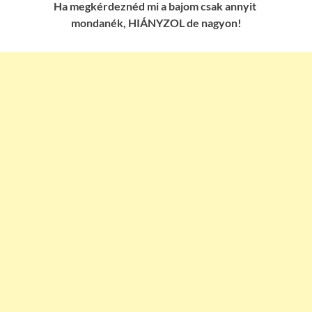
Ha megkérdeznéd mi a bajom csak annyit
mondanék, HIÁNYZOL de nagyon!