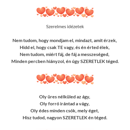
Szerelmes idézetek
Nem tudom, hogy mondjam el, mindazt, amit érzek,
Hidd el, hogy csak TE vagy, és én érted élek,
Nem tudom, miért fáj, de fáj a messzeséged,
Minden percben hiányzol, én úgy SZERETLEK téged.
Oly üres nélküled az ágy,
Oly forró irántad a vágy,
Oly édes minden csók, mely éget,
Hisz tudod, nagyon SZERETLEK én téged.