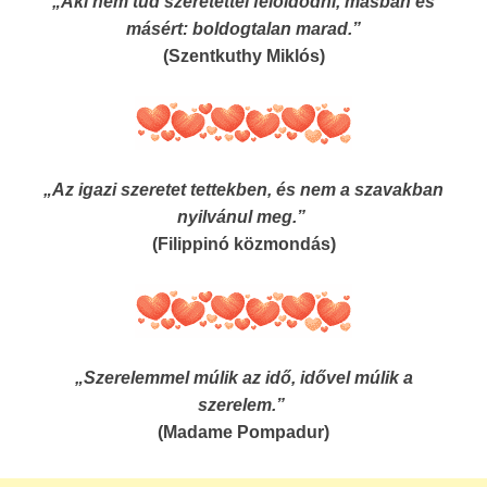
„Aki nem tud szeretettel feloldódni, másban és
másért: boldogtalan marad.”
(Szentkuthy Miklós)
„Az igazi szeretet tettekben, és nem a szavakban
nyilvánul meg.”
(Filippinó közmondás)
„Szerelemmel múlik az idő, idővel múlik a
szerelem.”
(Madame Pompadur)