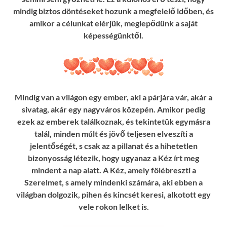
mindig biztos döntéseket hozunk a megfelelő időben, és
amikor a célunkat elérjük, meglepődünk a saját
képességünktől.
Mindig van a világon egy ember, aki a párjára vár, akár a
sivatag, akár egy nagyváros közepén. Amikor pedig
ezek az emberek találkoznak, és tekintetük egymásra
talál, minden múlt és jövő teljesen elveszíti a
jelentőségét, s csak az a pillanat és a hihetetlen
bizonyosság létezik, hogy ugyanaz a Kéz írt meg
mindent a nap alatt. A Kéz, amely fölébreszti a
Szerelmet, s amely mindenki számára, aki ebben a
világban dolgozik, pihen és kincsét keresi, alkotott egy
vele rokon lelket is.