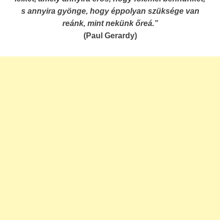
s annyira gyönge, hogy éppolyan szüksége van
reánk, mint nekünk őreá.”
(Paul Gerardy)