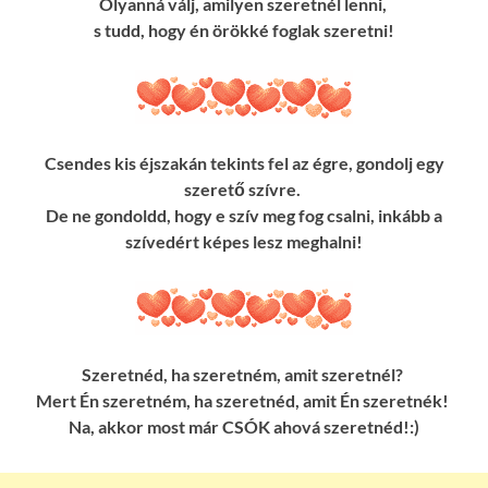
Olyanná válj, amilyen szeretnél lenni,
s tudd, hogy én örökké foglak szeretni!
Csendes kis éjszakán tekints fel az égre, gondolj egy
szerető szívre.
De ne gondoldd, hogy e szív meg fog csalni, inkább a
szívedért képes lesz meghalni!
Szeretnéd, ha szeretném, amit szeretnél?
Mert Én szeretném, ha szeretnéd, amit Én szeretnék!
Na, akkor most már CSÓK ahová szeretnéd!:)