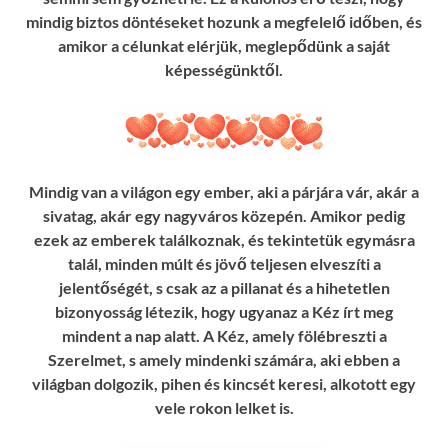
mindig biztos döntéseket hozunk a megfelelő időben, és
amikor a célunkat elérjük, meglepődünk a saját
képességünktől.
Mindig van a világon egy ember, aki a párjára vár, akár a
sivatag, akár egy nagyváros közepén. Amikor pedig
ezek az emberek találkoznak, és tekintetük egymásra
talál, minden múlt és jövő teljesen elveszíti a
jelentőségét, s csak az a pillanat és a hihetetlen
bizonyosság létezik, hogy ugyanaz a Kéz írt meg
mindent a nap alatt. A Kéz, amely fölébreszti a
Szerelmet, s amely mindenki számára, aki ebben a
világban dolgozik, pihen és kincsét keresi, alkotott egy
vele rokon lelket is.