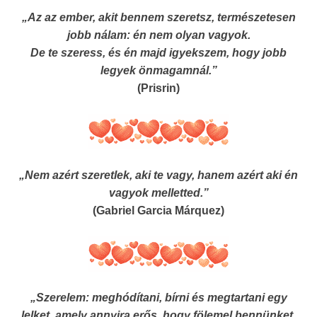
„Az az ember, akit bennem szeretsz, természetesen
jobb nálam: én nem olyan vagyok.
De te szeress, és én majd igyekszem, hogy jobb
legyek önmagamnál.”
(Prisrin)
„Nem azért szeretlek, aki te vagy, hanem azért aki én
vagyok melletted.”
(Gabriel Garcia Márquez)
„Szerelem: meghódítani, bírni és megtartani egy
lelket, amely annyira erős, hogy fölemel bennünket,