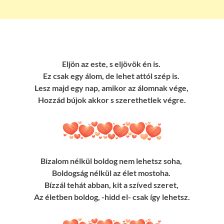
Eljön az este, s eljövök én is.
Ez csak egy álom, de lehet attól szép is.
Lesz majd egy nap, amikor az álomnak vége,
Hozzád bújok akkor s szerethetlek végre.
Bizalom nélkül boldog nem lehetsz soha,
Boldogság nélkül az élet mostoha.
Bízzál tehát abban, kit a szíved szeret,
Az életben boldog, -hidd el- csak így lehetsz.