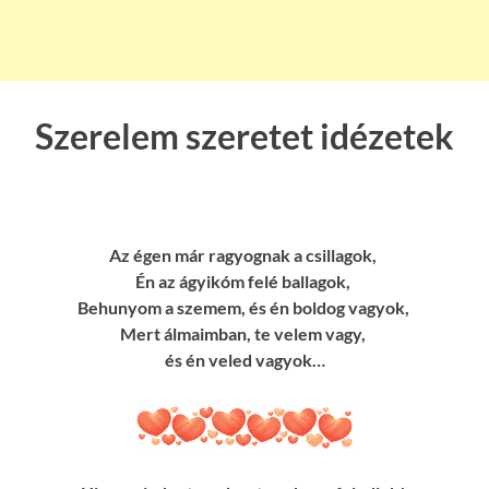
Szerelem szeretet idézetek
Az égen már ragyognak a csillagok,
Én az ágyikóm felé ballagok,
Behunyom a szemem, és én boldog vagyok,
Mert álmaimban, te velem vagy,
és én veled vagyok…