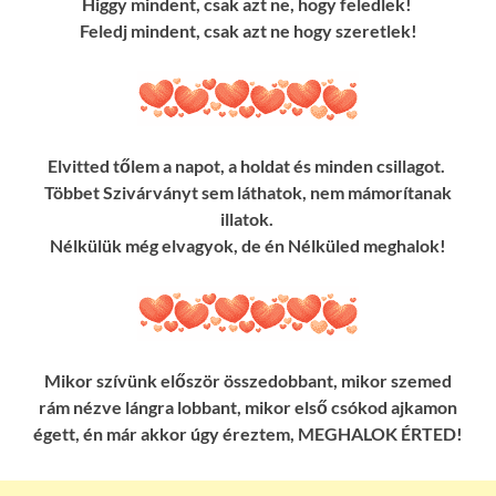
Higgy mindent, csak azt ne, hogy feledlek!
Feledj mindent, csak azt ne hogy szeretlek!
Elvitted tőlem a napot, a holdat és minden csillagot.
Többet Szivárványt sem láthatok, nem mámorítanak
illatok.
Nélkülük még elvagyok, de én Nélküled meghalok!
Mikor szívünk először összedobbant, mikor szemed
rám nézve lángra lobbant, mikor első csókod ajkamon
égett, én már akkor úgy éreztem, MEGHALOK ÉRTED!