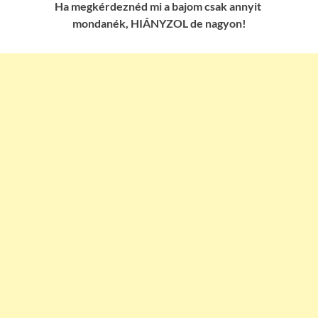
Ha megkérdeznéd mi a bajom csak annyit
mondanék, HIÁNYZOL de nagyon!