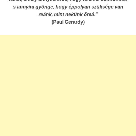
s annyira gyönge, hogy éppolyan szüksége van
reánk, mint nekünk őreá.”
(Paul Gerardy)