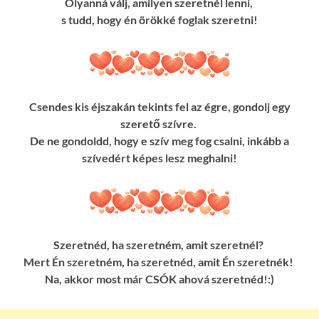
Olyanná válj, amilyen szeretnél lenni,
s tudd, hogy én örökké foglak szeretni!
Csendes kis éjszakán tekints fel az égre, gondolj egy
szerető szívre.
De ne gondoldd, hogy e szív meg fog csalni, inkább a
szívedért képes lesz meghalni!
Szeretnéd, ha szeretném, amit szeretnél?
Mert Én szeretném, ha szeretnéd, amit Én szeretnék!
Na, akkor most már CSÓK ahová szeretnéd!:)