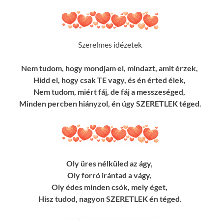
Szerelmes idézetek
Nem tudom, hogy mondjam el, mindazt, amit érzek,
Hidd el, hogy csak TE vagy, és én érted élek,
Nem tudom, miért fáj, de fáj a messzeséged,
Minden percben hiányzol, én úgy SZERETLEK téged.
Oly üres nélküled az ágy,
Oly forró irántad a vágy,
Oly édes minden csók, mely éget,
Hisz tudod, nagyon SZERETLEK én téged.