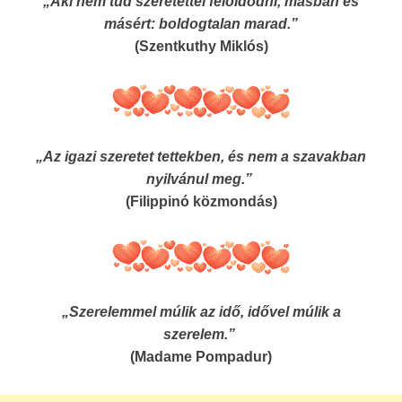
„Aki nem tud szeretettel feloldódni, másban és
másért: boldogtalan marad.”
(Szentkuthy Miklós)
„Az igazi szeretet tettekben, és nem a szavakban
nyilvánul meg.”
(Filippinó közmondás)
„Szerelemmel múlik az idő, idővel múlik a
szerelem.”
(Madame Pompadur)