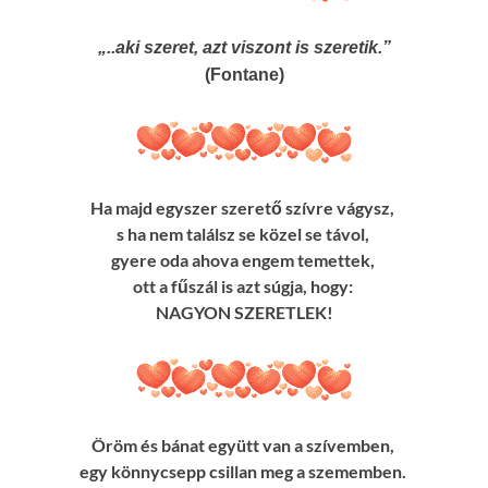
„..aki szeret, azt viszont is szeretik.”
(Fontane)
Ha majd egyszer szerető szívre vágysz,
s ha nem találsz se közel se távol,
gyere oda ahova engem temettek,
ott a fűszál is azt súgja, hogy:
NAGYON SZERETLEK!
Öröm és bánat együtt van a szívemben,
egy könnycsepp csillan meg a szememben.