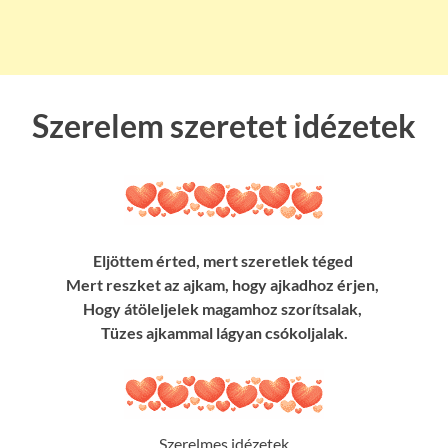
Szerelem szeretet idézetek
Eljöttem érted, mert szeretlek téged
Mert reszket az ajkam, hogy ajkadhoz érjen,
Hogy átöleljelek magamhoz szorítsalak,
Tüzes ajkammal lágyan csókoljalak.
Szerelmes idézetek