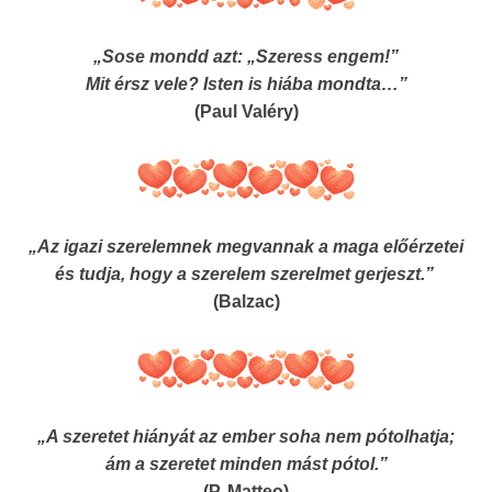
„Sose mondd azt: „Szeress engem!”
Mit érsz vele? Isten is hiába mondta…”
(Paul Valéry)
„Az igazi szerelemnek megvannak a maga előérzetei
és tudja, hogy a szerelem szerelmet gerjeszt.”
(Balzac)
„A szeretet hiányát az ember soha nem pótolhatja;
ám a szeretet minden mást pótol.”
(P. Matteo)