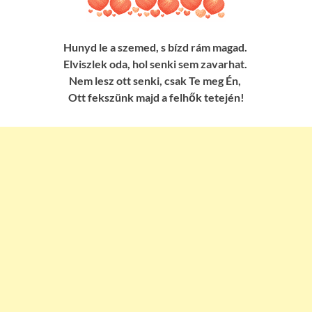
Hunyd le a szemed, s bízd rám magad.
Elviszlek oda, hol senki sem zavarhat.
Nem lesz ott senki, csak Te meg Én,
Ott fekszünk majd a felhők tetején!