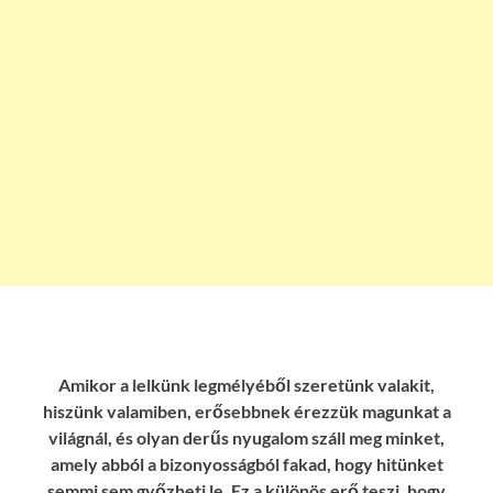
Amikor a lelkünk legmélyéből szeretünk valakit,
hiszünk valamiben, erősebbnek érezzük magunkat a
világnál, és olyan derűs nyugalom száll meg minket,
amely abból a bizonyosságból fakad, hogy hitünket
semmi sem győzheti le. Ez a különös erő teszi, hogy