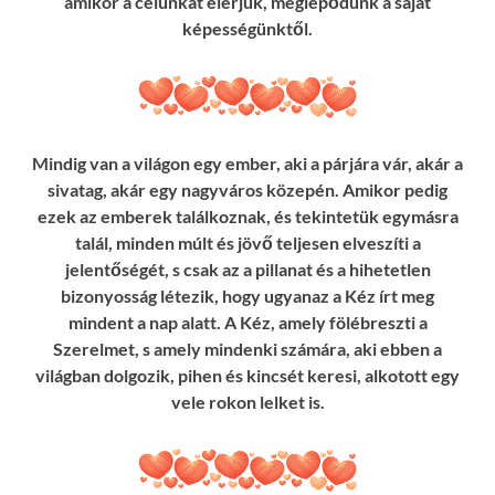
amikor a célunkat elérjük, meglepődünk a saját
képességünktől.
Mindig van a világon egy ember, aki a párjára vár, akár a
sivatag, akár egy nagyváros közepén. Amikor pedig
ezek az emberek találkoznak, és tekintetük egymásra
talál, minden múlt és jövő teljesen elveszíti a
jelentőségét, s csak az a pillanat és a hihetetlen
bizonyosság létezik, hogy ugyanaz a Kéz írt meg
mindent a nap alatt. A Kéz, amely fölébreszti a
Szerelmet, s amely mindenki számára, aki ebben a
világban dolgozik, pihen és kincsét keresi, alkotott egy
vele rokon lelket is.