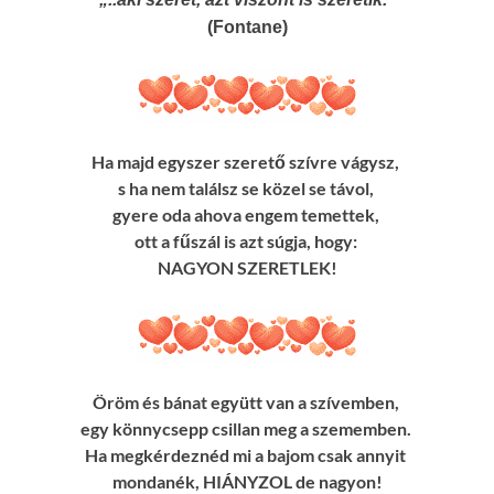
(Fontane)
Ha majd egyszer szerető szívre vágysz,
s ha nem találsz se közel se távol,
gyere oda ahova engem temettek,
ott a fűszál is azt súgja, hogy:
NAGYON SZERETLEK!
Öröm és bánat együtt van a szívemben,
egy könnycsepp csillan meg a szememben.
Ha megkérdeznéd mi a bajom csak annyit
mondanék, HIÁNYZOL de nagyon!