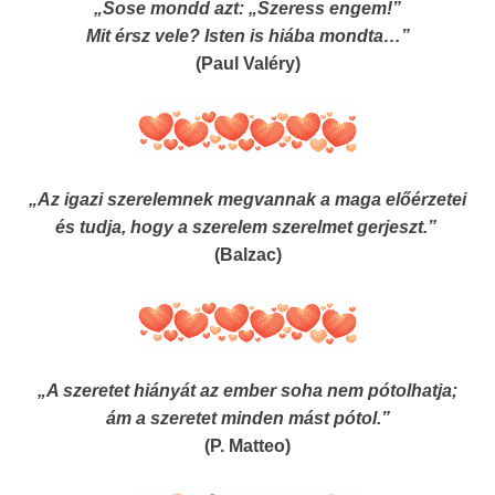
„Sose mondd azt: „Szeress engem!”
Mit érsz vele? Isten is hiába mondta…”
(Paul Valéry)
„Az igazi szerelemnek megvannak a maga előérzetei
és tudja, hogy a szerelem szerelmet gerjeszt.”
(Balzac)
„A szeretet hiányát az ember soha nem pótolhatja;
ám a szeretet minden mást pótol.”
(P. Matteo)