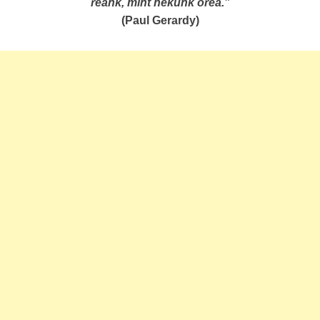
reánk, mint nekünk őreá.”
(Paul Gerardy)