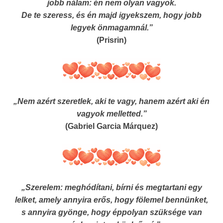
jobb nálam: én nem olyan vagyok.
De te szeress, és én majd igyekszem, hogy jobb
legyek önmagamnál.”
(Prisrin)
„Nem azért szeretlek, aki te vagy, hanem azért aki én
vagyok melletted.”
(Gabriel Garcia Márquez)
„Szerelem: meghódítani, bírni és megtartani egy
lelket, amely annyira erős, hogy fölemel bennünket,
s annyira gyönge, hogy éppolyan szüksége van