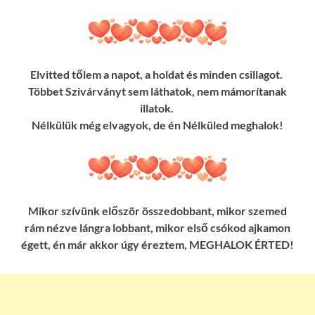
Elvitted tőlem a napot, a holdat és minden csillagot.
Többet Szivárványt sem láthatok, nem mámorítanak
illatok.
Nélkülük még elvagyok, de én Nélküled meghalok!
Mikor szívünk először összedobbant, mikor szemed
rám nézve lángra lobbant, mikor első csókod ajkamon
égett, én már akkor úgy éreztem, MEGHALOK ÉRTED!