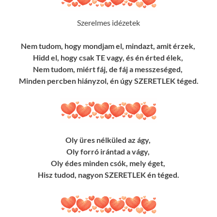
Szerelmes idézetek
Nem tudom, hogy mondjam el, mindazt, amit érzek,
Hidd el, hogy csak TE vagy, és én érted élek,
Nem tudom, miért fáj, de fáj a messzeséged,
Minden percben hiányzol, én úgy SZERETLEK téged.
Oly üres nélküled az ágy,
Oly forró irántad a vágy,
Oly édes minden csók, mely éget,
Hisz tudod, nagyon SZERETLEK én téged.