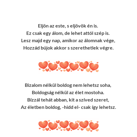
Eljön az este, s eljövök én is.
Ez csak egy álom, de lehet attól szép is.
Lesz majd egy nap, amikor az álomnak vége,
Hozzád bújok akkor s szerethetlek végre.
Bizalom nélkül boldog nem lehetsz soha,
Boldogság nélkül az élet mostoha.
Bízzál tehát abban, kit a szíved szeret,
Az életben boldog, -hidd el- csak így lehetsz.