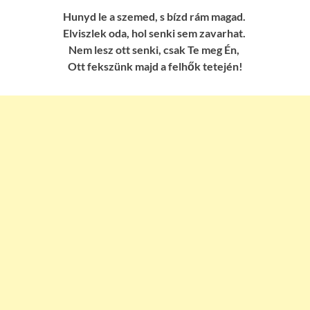
Hunyd le a szemed, s bízd rám magad.
Elviszlek oda, hol senki sem zavarhat.
Nem lesz ott senki, csak Te meg Én,
Ott fekszünk majd a felhők tetején!