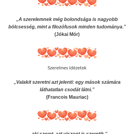
„A szerelemnek még bolondsága is nagyobb
bölcsesség, mint a filozófusok minden tudománya.”
(Jókai Mór)
Szerelmes idézetek
„Valakit szeretni azt jelenti: egy mások számára
láthatatlan csodát látni.”
(Francois Mauriac)
„..aki szeret, azt viszont is szeretik.”