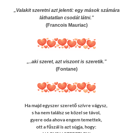
„Valakit szeretni azt jelenti: egy mások számára
láthatatlan csodát látni.”
(Francois Mauriac)
„..aki szeret, azt viszont is szeretik.”
(Fontane)
Ha majd egyszer szerető szívre vágysz,
s ha nem találsz se közel se távol,
gyere oda ahova engem temettek,
ott a fűszál is azt súgja, hogy: