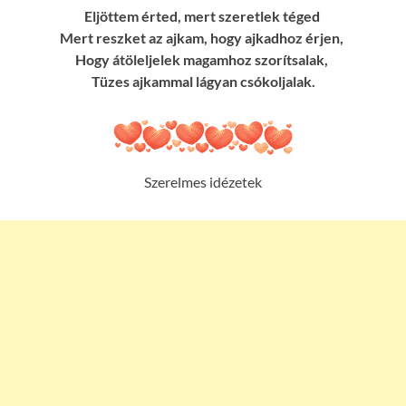
Eljöttem érted, mert szeretlek téged
Mert reszket az ajkam, hogy ajkadhoz érjen,
Hogy átöleljelek magamhoz szorítsalak,
Tüzes ajkammal lágyan csókoljalak.
Szerelmes idézetek