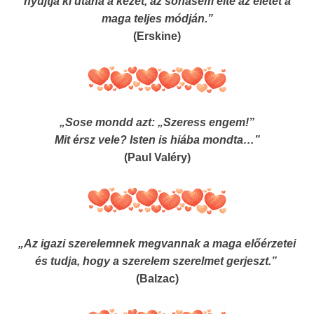
nyújtja ki utána a kezét, az sohasem élte az életet a
maga teljes módján.”
(Erskine)
„Sose mondd azt: „Szeress engem!”
Mit érsz vele? Isten is hiába mondta…”
(Paul Valéry)
„Az igazi szerelemnek megvannak a maga előérzetei
és tudja, hogy a szerelem szerelmet gerjeszt.”
(Balzac)