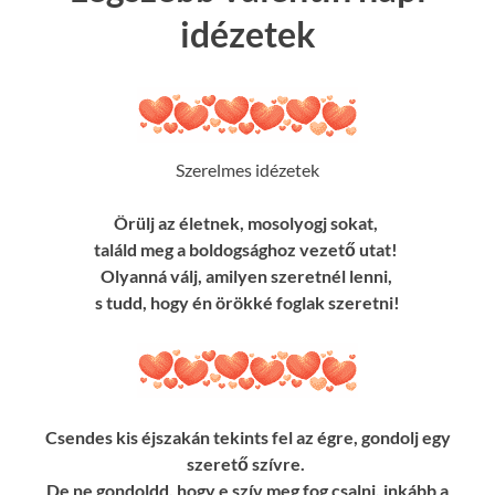
idézetek
Szerelmes idézetek
Örülj az életnek, mosolyogj sokat,
találd meg a boldogsághoz vezető utat!
Olyanná válj, amilyen szeretnél lenni,
s tudd, hogy én örökké foglak szeretni!
Csendes kis éjszakán tekints fel az égre, gondolj egy
szerető szívre.
De ne gondoldd, hogy e szív meg fog csalni, inkább a