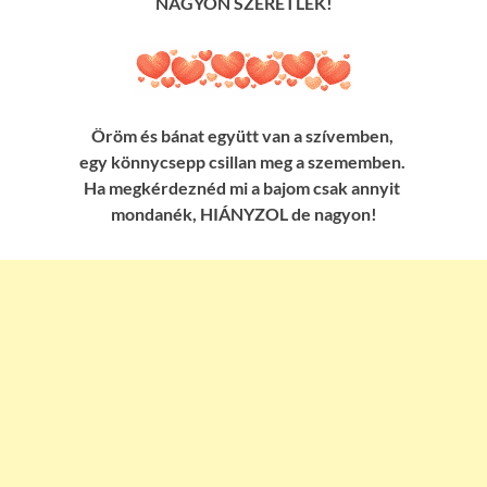
NAGYON SZERETLEK!
Öröm és bánat együtt van a szívemben,
egy könnycsepp csillan meg a szememben.
Ha megkérdeznéd mi a bajom csak annyit
mondanék, HIÁNYZOL de nagyon!