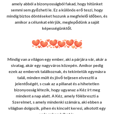
amely abból a bizonyosságból fakad, hogy hitünket
semmi sem győzheti le. Ez a különös erő teszi, hogy
mindig biztos döntéseket hozunk a megfelelő időben, és
amikor a célunkat elérjük, meglepődünk a saját
képességünktől.
Mindig van a világon egy ember, aki a párjára vár, akár a
sivatag, akár egy nagyváros közepén. Amikor pedig
ezek az emberek találkoznak, és tekintetük egymásra
talál, minden múlt és jövő teljesen elveszíti a
jelentőségét, s csak az a pillanat és a hihetetlen
bizonyosság létezik, hogy ugyanaz a Kéz írt meg
mindent a nap alatt. A Kéz, amely fölébreszti a
Szerelmet, s amely mindenki számára, aki ebben a
világban dolgozik, pihen és kincsét keresi, alkotott egy