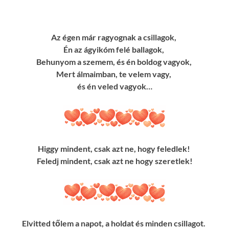
Az égen már ragyognak a csillagok,
Én az ágyikóm felé ballagok,
Behunyom a szemem, és én boldog vagyok,
Mert álmaimban, te velem vagy,
és én veled vagyok…
Higgy mindent, csak azt ne, hogy feledlek!
Feledj mindent, csak azt ne hogy szeretlek!
Elvitted tőlem a napot, a holdat és minden csillagot.