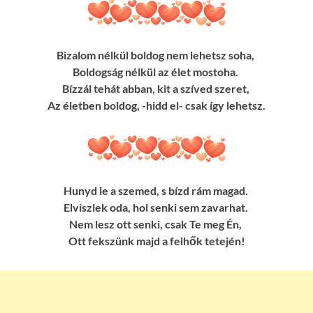
Bizalom nélkül boldog nem lehetsz soha,
Boldogság nélkül az élet mostoha.
Bízzál tehát abban, kit a szíved szeret,
Az életben boldog, -hidd el- csak így lehetsz.
Hunyd le a szemed, s bízd rám magad.
Elviszlek oda, hol senki sem zavarhat.
Nem lesz ott senki, csak Te meg Én,
Ott fekszünk majd a felhők tetején!