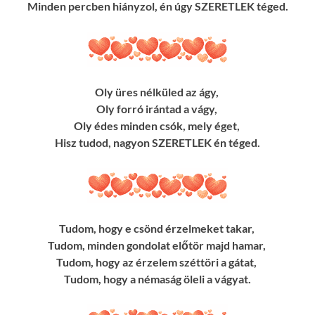
Minden percben hiányzol, én úgy SZERETLEK téged.
Oly üres nélküled az ágy,
Oly forró irántad a vágy,
Oly édes minden csók, mely éget,
Hisz tudod, nagyon SZERETLEK én téged.
Tudom, hogy e csönd érzelmeket takar,
Tudom, minden gondolat előtör majd hamar,
Tudom, hogy az érzelem széttöri a gátat,
Tudom, hogy a némaság öleli a vágyat.