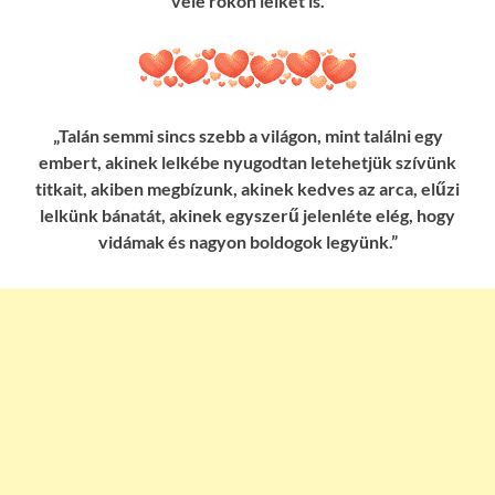
vele rokon lelket is.
„Talán semmi sincs szebb a világon, mint találni egy
embert, akinek lelkébe nyugodtan letehetjük szívünk
titkait, akiben megbízunk, akinek kedves az arca, elűzi
lelkünk bánatát, akinek egyszerű jelenléte elég, hogy
vidámak és nagyon boldogok legyünk.”