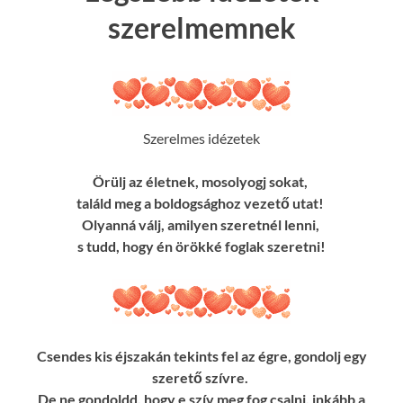
szerelmemnek
Szerelmes idézetek
Örülj az életnek, mosolyogj sokat,
találd meg a boldogsághoz vezető utat!
Olyanná válj, amilyen szeretnél lenni,
s tudd, hogy én örökké foglak szeretni!
Csendes kis éjszakán tekints fel az égre, gondolj egy
szerető szívre.
De ne gondoldd, hogy e szív meg fog csalni, inkább a