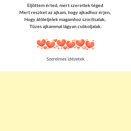
Eljöttem érted, mert szeretlek téged
Mert reszket az ajkam, hogy ajkadhoz érjen,
Hogy átöleljelek magamhoz szorítsalak,
Tüzes ajkammal lágyan csókoljalak.
Szerelmes idézetek