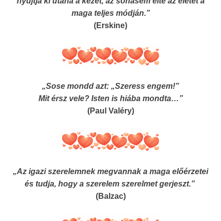
nyújtja ki utána a kezét, az sohasem élte az életet a
maga teljes módján.”
(Erskine)
„Sose mondd azt: „Szeress engem!”
Mit érsz vele? Isten is hiába mondta…”
(Paul Valéry)
„Az igazi szerelemnek megvannak a maga előérzetei
és tudja, hogy a szerelem szerelmet gerjeszt.”
(Balzac)