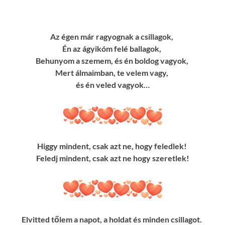
Az égen már ragyognak a csillagok,
Én az ágyikóm felé ballagok,
Behunyom a szemem, és én boldog vagyok,
Mert álmaimban, te velem vagy,
és én veled vagyok…
Higgy mindent, csak azt ne, hogy feledlek!
Feledj mindent, csak azt ne hogy szeretlek!
Elvitted tőlem a napot, a holdat és minden csillagot.