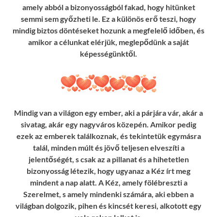
amely abból a bizonyosságból fakad, hogy hitünket
semmi sem győzheti le. Ez a különös erő teszi, hogy
mindig biztos döntéseket hozunk a megfelelő időben, és
amikor a célunkat elérjük, meglepődünk a saját
képességünktől.
Mindig van a világon egy ember, aki a párjára vár, akár a
sivatag, akár egy nagyváros közepén. Amikor pedig
ezek az emberek találkoznak, és tekintetük egymásra
talál, minden múlt és jövő teljesen elveszíti a
jelentőségét, s csak az a pillanat és a hihetetlen
bizonyosság létezik, hogy ugyanaz a Kéz írt meg
mindent a nap alatt. A Kéz, amely fölébreszti a
Szerelmet, s amely mindenki számára, aki ebben a
világban dolgozik, pihen és kincsét keresi, alkotott egy