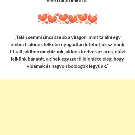
vele rokon lelket is.
„Talán semmi sincs szebb a világon, mint találni egy
embert, akinek lelkébe nyugodtan letehetjük szívünk
titkait, akiben megbízunk, akinek kedves az arca, elűzi
lelkünk bánatát, akinek egyszerű jelenléte elég, hogy
vidámak és nagyon boldogok legyünk.”