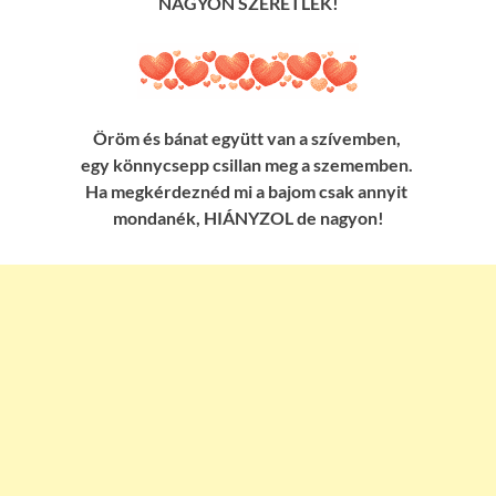
NAGYON SZERETLEK!
Öröm és bánat együtt van a szívemben,
egy könnycsepp csillan meg a szememben.
Ha megkérdeznéd mi a bajom csak annyit
mondanék, HIÁNYZOL de nagyon!