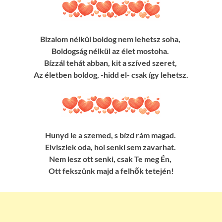
Bizalom nélkül boldog nem lehetsz soha,
Boldogság nélkül az élet mostoha.
Bízzál tehát abban, kit a szíved szeret,
Az életben boldog, -hidd el- csak így lehetsz.
Hunyd le a szemed, s bízd rám magad.
Elviszlek oda, hol senki sem zavarhat.
Nem lesz ott senki, csak Te meg Én,
Ott fekszünk majd a felhők tetején!