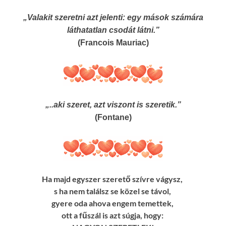
„Valakit szeretni azt jelenti: egy mások számára
láthatatlan csodát látni.”
(Francois Mauriac)
„..aki szeret, azt viszont is szeretik.”
(Fontane)
Ha majd egyszer szerető szívre vágysz,
s ha nem találsz se közel se távol,
gyere oda ahova engem temettek,
ott a fűszál is azt súgja, hogy: