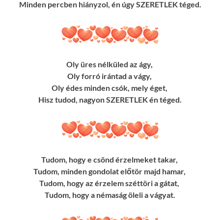
Minden percben hiányzol, én úgy SZERETLEK téged.
Oly üres nélküled az ágy,
Oly forró irántad a vágy,
Oly édes minden csók, mely éget,
Hisz tudod, nagyon SZERETLEK én téged.
Tudom, hogy e csönd érzelmeket takar,
Tudom, minden gondolat előtör majd hamar,
Tudom, hogy az érzelem széttöri a gátat,
Tudom, hogy a némaság öleli a vágyat.