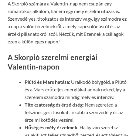
A Skorpió számára a Valentin-nap nem csupán egy
romantikus alkalom, hanem egy mély érzelmi utazás is.
Szenvedélyes, titokzatos és intenzív vagy, így számodra ez
a nap a valódi érzelmekről, a mély kapcsolódásról és az
érzéki pillanatokról szól. Nézzük, mit üzennek a csillagok
ezen a különleges napon!
A Skorpió szerelmi energiái
Valentin-napon
Plútó és Mars hatása
: Uralkodó bolygóid, a Plútó
és a Mars erőteljes energiákat adnak neked, így a
szerelem számodra mindig mély és intenzív.
Titokzatosság és érzékiség
: Nem szereted a
felszínes gesztusokat, inkább a szenvedély és az
érzelmi kötődés vezérel.
Hűség és mély érzelmek
: Ha igazán szeretsz
valakit, azt teljes szívedből teszed, és ezt Valentin-