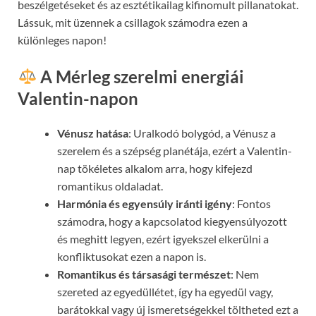
beszélgetéseket és az esztétikailag kifinomult pillanatokat.
Lássuk, mit üzennek a csillagok számodra ezen a
különleges napon!
A Mérleg szerelmi energiái
Valentin-napon
Vénusz hatása
: Uralkodó bolygód, a Vénusz a
szerelem és a szépség planétája, ezért a Valentin-
nap tökéletes alkalom arra, hogy kifejezd
romantikus oldaladat.
Harmónia és egyensúly iránti igény
: Fontos
számodra, hogy a kapcsolatod kiegyensúlyozott
és meghitt legyen, ezért igyekszel elkerülni a
konfliktusokat ezen a napon is.
Romantikus és társasági természet
: Nem
szereted az egyedüllétet, így ha egyedül vagy,
barátokkal vagy új ismeretségekkel töltheted ezt a