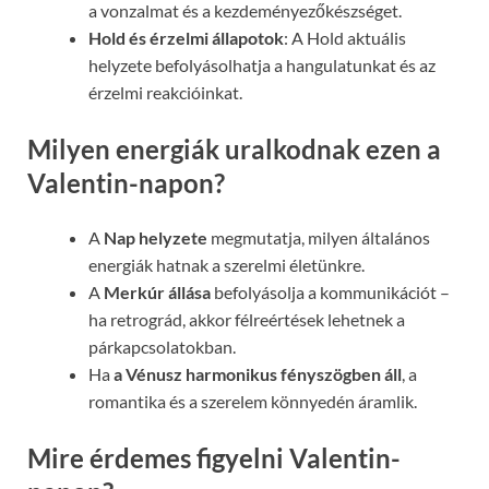
a vonzalmat és a kezdeményezőkészséget.
Hold és érzelmi állapotok
: A Hold aktuális
helyzete befolyásolhatja a hangulatunkat és az
érzelmi reakcióinkat.
Milyen energiák uralkodnak ezen a
Valentin-napon?
A
Nap helyzete
megmutatja, milyen általános
energiák hatnak a szerelmi életünkre.
A
Merkúr állása
befolyásolja a kommunikációt –
ha retrográd, akkor félreértések lehetnek a
párkapcsolatokban.
Ha
a Vénusz harmonikus fényszögben áll
, a
romantika és a szerelem könnyedén áramlik.
Mire érdemes figyelni Valentin-