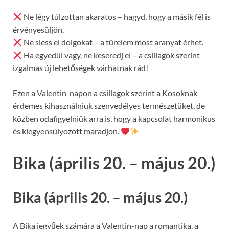
Ne légy túlzottan akaratos – hagyd, hogy a másik fél is
érvényesüljön.
Ne siess el dolgokat – a türelem most aranyat érhet.
Ha egyedül vagy, ne keseredj el – a csillagok szerint
izgalmas új lehetőségek várhatnak rád!
Ezen a Valentin-napon a csillagok szerint a Kosoknak
érdemes kihasználniuk szenvedélyes természetüket, de
közben odafigyelniük arra is, hogy a kapcsolat harmonikus
és kiegyensúlyozott maradjon.
Bika (április 20. – május 20.)
Bika (április 20. – május 20.)
A Bika jegyűek számára a Valentin-nap a romantika, a