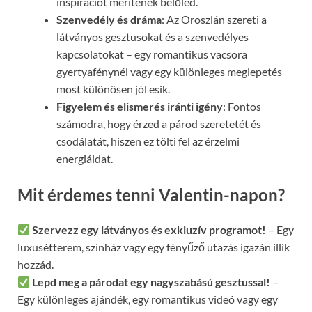
inspirációt merítenek belőled.
Szenvedély és dráma
: Az Oroszlán szereti a
látványos gesztusokat és a szenvedélyes
kapcsolatokat – egy romantikus vacsora
gyertyafénynél vagy egy különleges meglepetés
most különösen jól esik.
Figyelem és elismerés iránti igény
: Fontos
számodra, hogy érzed a párod szeretetét és
csodálatát, hiszen ez tölti fel az érzelmi
energiáidat.
Mit érdemes tenni Valentin-napon?
Szervezz egy látványos és exkluzív programot!
– Egy
luxusétterem, színház vagy egy fényűző utazás igazán illik
hozzád.
Lepd meg a párodat egy nagyszabású gesztussal!
–
Egy különleges ajándék, egy romantikus videó vagy egy