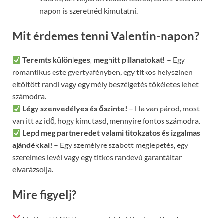
napon is szeretnéd kimutatni.
Mit érdemes tenni Valentin-napon?
Teremts különleges, meghitt pillanatokat!
– Egy
romantikus este gyertyafényben, egy titkos helyszínen
eltöltött randi vagy egy mély beszélgetés tökéletes lehet
számodra.
Légy szenvedélyes és őszinte!
– Ha van párod, most
van itt az idő, hogy kimutasd, mennyire fontos számodra.
Lepd meg partneredet valami titokzatos és izgalmas
ajándékkal!
– Egy személyre szabott meglepetés, egy
szerelmes levél vagy egy titkos randevú garantáltan
elvarázsolja.
Mire figyelj?