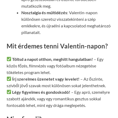
mutatkozik meg.
Nosztalgia és múltidézés
: Valentin-napon
különösen szeretsz visszatekinteni a szép
emlékekre, és újraélni a kapcsolatod meghatározó
pillanatait.
Mit érdemes tenni Valentin-napon?
Töltsd a napot otthon, meghitt hangulatban!
– Egy
közös főzés, filmnézés vagy fotóalbum nézegetése
tökéletes program lehet.
Írj szerelmes üzenetet vagy levelet!
– Az őszinte,
szívből jövő szavak most különösen sokat jelenthetnek.
Légy figyelmes és gondoskodó!
– Egy apró, személyre
szabott ajándék, vagy egy romantikus gesztus sokkal
fontosabb lehet, mint egy drága meglepetés.