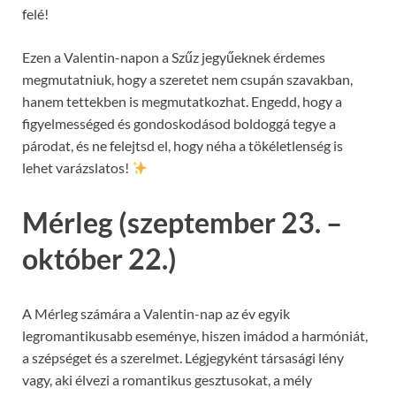
felé!
Ezen a Valentin-napon a Szűz jegyűeknek érdemes
megmutatniuk, hogy a szeretet nem csupán szavakban,
hanem tettekben is megmutatkozhat. Engedd, hogy a
figyelmességed és gondoskodásod boldoggá tegye a
párodat, és ne felejtsd el, hogy néha a tökéletlenség is
lehet varázslatos!
Mérleg (szeptember 23. –
október 22.)
A Mérleg számára a Valentin-nap az év egyik
legromantikusabb eseménye, hiszen imádod a harmóniát,
a szépséget és a szerelmet. Légjegyként társasági lény
vagy, aki élvezi a romantikus gesztusokat, a mély