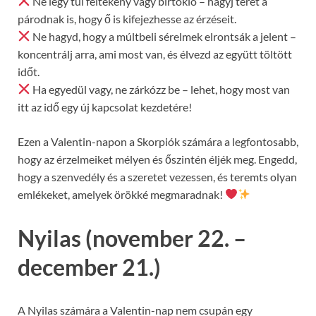
Ne légy túl féltékeny vagy birtokló – hagyj teret a
párodnak is, hogy ő is kifejezhesse az érzéseit.
Ne hagyd, hogy a múltbeli sérelmek elrontsák a jelent –
koncentrálj arra, ami most van, és élvezd az együtt töltött
időt.
Ha egyedül vagy, ne zárkózz be – lehet, hogy most van
itt az idő egy új kapcsolat kezdetére!
Ezen a Valentin-napon a Skorpiók számára a legfontosabb,
hogy az érzelmeiket mélyen és őszintén éljék meg. Engedd,
hogy a szenvedély és a szeretet vezessen, és teremts olyan
emlékeket, amelyek örökké megmaradnak!
Nyilas (november 22. –
december 21.)
A Nyilas számára a Valentin-nap nem csupán egy