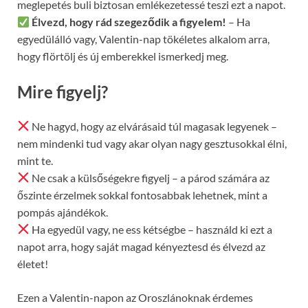
meglepetés buli biztosan emlékezetessé teszi ezt a napot.
Élvezd, hogy rád szegeződik a figyelem!
– Ha
egyedülálló vagy, Valentin-nap tökéletes alkalom arra,
hogy flörtölj és új emberekkel ismerkedj meg.
Mire figyelj?
Ne hagyd, hogy az elvárásaid túl magasak legyenek –
nem mindenki tud vagy akar olyan nagy gesztusokkal élni,
mint te.
Ne csak a külsőségekre figyelj – a párod számára az
őszinte érzelmek sokkal fontosabbak lehetnek, mint a
pompás ajándékok.
Ha egyedül vagy, ne ess kétségbe – használd ki ezt a
napot arra, hogy saját magad kényeztesd és élvezd az
életet!
Ezen a Valentin-napon az Oroszlánoknak érdemes