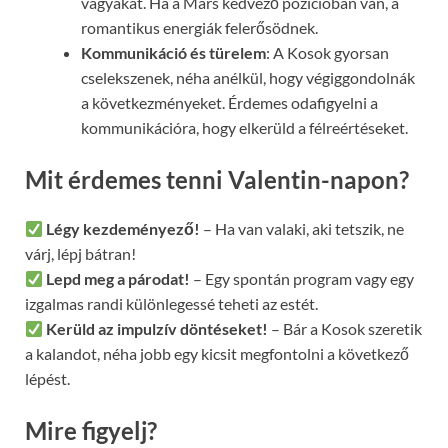
vágyakat. Ha a Mars kedvező pozícióban van, a
romantikus energiák felerősödnek.
Kommunikáció és türelem
: A Kosok gyorsan
cselekszenek, néha anélkül, hogy végiggondolnák
a következményeket. Érdemes odafigyelni a
kommunikációra, hogy elkerüld a félreértéseket.
Mit érdemes tenni Valentin-napon?
Légy kezdeményező!
– Ha van valaki, aki tetszik, ne
várj, lépj bátran!
Lepd meg a párodat!
– Egy spontán program vagy egy
izgalmas randi különlegessé teheti az estét.
Kerüld az impulzív döntéseket!
– Bár a Kosok szeretik
a kalandot, néha jobb egy kicsit megfontolni a következő
lépést.
Mire figyelj?