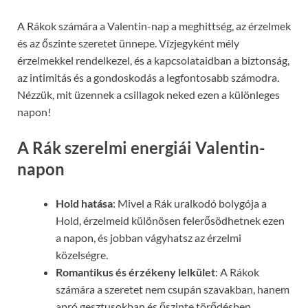
A Rákok számára a Valentin-nap a meghittség, az érzelmek
és az őszinte szeretet ünnepe. Vízjegyként mély
érzelmekkel rendelkezel, és a kapcsolataidban a biztonság,
az intimitás és a gondoskodás a legfontosabb számodra.
Nézzük, mit üzennek a csillagok neked ezen a különleges
napon!
A Rák szerelmi energiái Valentin-
napon
Hold hatása
: Mivel a Rák uralkodó bolygója a
Hold, érzelmeid különösen felerősödhetnek ezen
a napon, és jobban vágyhatsz az érzelmi
közelségre.
Romantikus és érzékeny lelkület
: A Rákok
számára a szeretet nem csupán szavakban, hanem
apró gesztusokban és őszinte törődésben