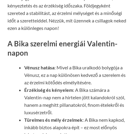
kényeztetés és az érzékiség időszaka. Földjegyként
szereted a stabilitást, az érzelmi mélységet és a minőségi
időt a szeretteiddel. Nézzük, mit üzennek a csillagok neked
ezen a különleges napon!
A Bika szerelmi energiái Valentin-
napon
Vénusz hatása
: Mivel a Bika uralkodó bolygója a
Vénusz, ez a nap különösen kedvező a szerelem és
az érzelmi kötődés elmélyítésére.
Érzékiség és kényelem
: A Bika számára a
Valentin-nap nem a hirtelen jött kalandokról szól,
hanem a meghitt pillanatokról, finom ételekről és
luxusérzetről.
Türelmes és mély érzelmek
: A Bika nem kapkod,
inkább biztos alapokra épít – ez most előnyös