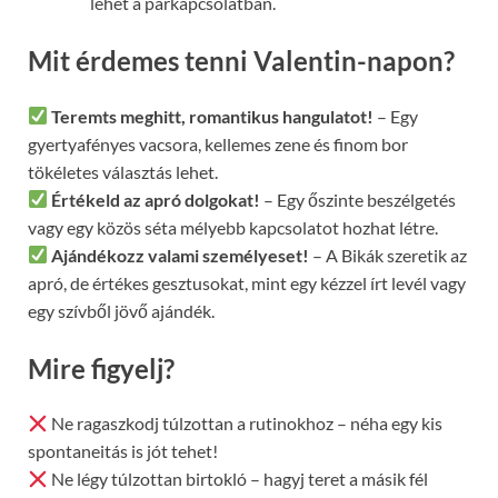
lehet a párkapcsolatban.
Mit érdemes tenni Valentin-napon?
Teremts meghitt, romantikus hangulatot!
– Egy
gyertyafényes vacsora, kellemes zene és finom bor
tökéletes választás lehet.
Értékeld az apró dolgokat!
– Egy őszinte beszélgetés
vagy egy közös séta mélyebb kapcsolatot hozhat létre.
Ajándékozz valami személyeset!
– A Bikák szeretik az
apró, de értékes gesztusokat, mint egy kézzel írt levél vagy
egy szívből jövő ajándék.
Mire figyelj?
Ne ragaszkodj túlzottan a rutinokhoz – néha egy kis
spontaneitás is jót tehet!
Ne légy túlzottan birtokló – hagyj teret a másik fél