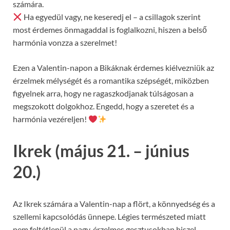
számára.
Ha egyedül vagy, ne keseredj el – a csillagok szerint
most érdemes önmagaddal is foglalkozni, hiszen a belső
harmónia vonzza a szerelmet!
Ezen a Valentin-napon a Bikáknak érdemes kiélvezniük az
érzelmek mélységét és a romantika szépségét, miközben
figyelnek arra, hogy ne ragaszkodjanak túlságosan a
megszokott dolgokhoz. Engedd, hogy a szeretet és a
harmónia vezéreljen!
Ikrek (május 21. – június
20.)
Az Ikrek számára a Valentin-nap a flört, a könnyedség és a
szellemi kapcsolódás ünnepe. Légies természeted miatt
nem feltétlenül a nagy, érzelmes gesztusokban hiszel,