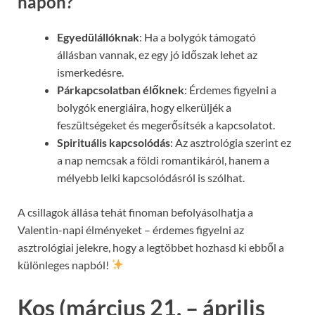
napon?
Egyedülállóknak
: Ha a bolygók támogató
állásban vannak, ez egy jó időszak lehet az
ismerkedésre.
Párkapcsolatban élőknek
: Érdemes figyelni a
bolygók energiáira, hogy elkerüljék a
feszültségeket és megerősítsék a kapcsolatot.
Spirituális kapcsolódás
: Az asztrológia szerint ez
a nap nemcsak a földi romantikáról, hanem a
mélyebb lelki kapcsolódásról is szólhat.
A csillagok állása tehát finoman befolyásolhatja a
Valentin-napi élményeket – érdemes figyelni az
asztrológiai jelekre, hogy a legtöbbet hozhasd ki ebből a
különleges napból!
Kos (március 21. – április