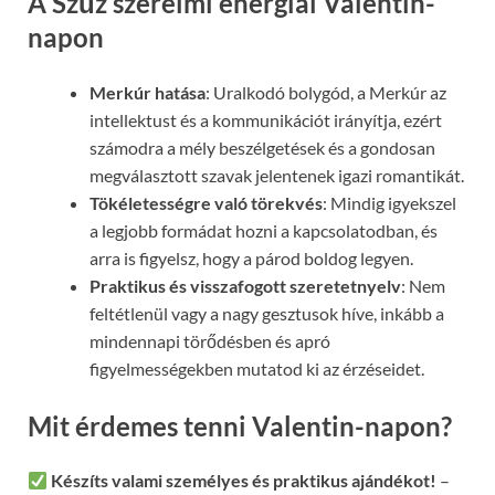
A Szűz szerelmi energiái Valentin-
napon
Merkúr hatása
: Uralkodó bolygód, a Merkúr az
intellektust és a kommunikációt irányítja, ezért
számodra a mély beszélgetések és a gondosan
megválasztott szavak jelentenek igazi romantikát.
Tökéletességre való törekvés
: Mindig igyekszel
a legjobb formádat hozni a kapcsolatodban, és
arra is figyelsz, hogy a párod boldog legyen.
Praktikus és visszafogott szeretetnyelv
: Nem
feltétlenül vagy a nagy gesztusok híve, inkább a
mindennapi törődésben és apró
figyelmességekben mutatod ki az érzéseidet.
Mit érdemes tenni Valentin-napon?
Készíts valami személyes és praktikus ajándékot!
–