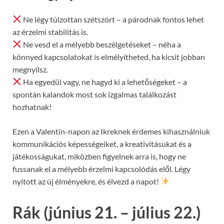
Ne légy túlzottan szétszórt – a párodnak fontos lehet
az érzelmi stabilitás is.
Ne vesd el a mélyebb beszélgetéseket – néha a
könnyed kapcsolatokat is elmélyítheted, ha kicsit jobban
megnyílsz.
Ha egyedül vagy, ne hagyd ki a lehetőségeket – a
spontán kalandok most sok izgalmas találkozást
hozhatnak!
Ezen a Valentin-napon az Ikreknek érdemes kihasználniuk
kommunikációs képességeiket, a kreativitásukat és a
játékosságukat, miközben figyelnek arra is, hogy ne
fussanak el a mélyebb érzelmi kapcsolódás elől. Légy
nyitott az új élményekre, és élvezd a napot!
Rák (június 21. – július 22.)