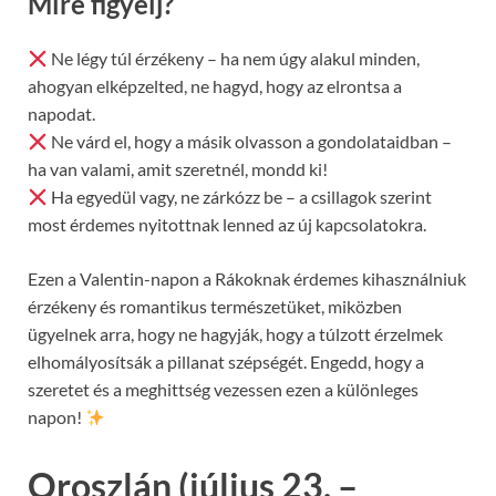
Mire figyelj?
Ne légy túl érzékeny – ha nem úgy alakul minden,
ahogyan elképzelted, ne hagyd, hogy az elrontsa a
napodat.
Ne várd el, hogy a másik olvasson a gondolataidban –
ha van valami, amit szeretnél, mondd ki!
Ha egyedül vagy, ne zárkózz be – a csillagok szerint
most érdemes nyitottnak lenned az új kapcsolatokra.
Ezen a Valentin-napon a Rákoknak érdemes kihasználniuk
érzékeny és romantikus természetüket, miközben
ügyelnek arra, hogy ne hagyják, hogy a túlzott érzelmek
elhomályosítsák a pillanat szépségét. Engedd, hogy a
szeretet és a meghittség vezessen ezen a különleges
napon!
Oroszlán (július 23. –