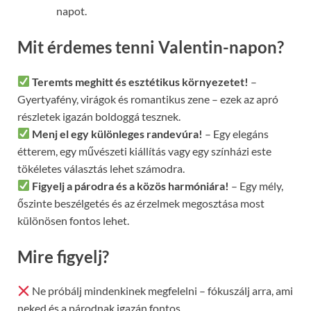
napot.
Mit érdemes tenni Valentin-napon?
Teremts meghitt és esztétikus környezetet!
–
Gyertyafény, virágok és romantikus zene – ezek az apró
részletek igazán boldoggá tesznek.
Menj el egy különleges randevúra!
– Egy elegáns
étterem, egy művészeti kiállítás vagy egy színházi este
tökéletes választás lehet számodra.
Figyelj a párodra és a közös harmóniára!
– Egy mély,
őszinte beszélgetés és az érzelmek megosztása most
különösen fontos lehet.
Mire figyelj?
Ne próbálj mindenkinek megfelelni – fókuszálj arra, ami
neked és a párodnak igazán fontos.