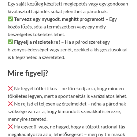
Egy saját kezűleg készített meglepetés vagy egy gondosan
kiválasztott ajándék sokat jelenthet a párodnak.
Tervezz egy nyugodt, meghitt programot!
– Egy
közös főzés, séta a természetben vagy egy mély
beszélgetés tökéletes lehet.
Figyelj a részletekre!
– Ha a párod szeret egy
bizonyos édességet vagy zenét, ezekkel a kis gesztusokkal
is kifejezheted a szereteted.
Mire figyelj?
Ne legyél túl kritikus – ne törekedj arra, hogy minden
tökéletes legyen, mert a spontaneitás is varázslatos lehet.
Ne rejtsd el teljesen az érzelmeidet – néha a párodnak
szüksége van arra, hogy kimondott szavakkal is érezze,
mennyire szereted.
Ha egyedül vagy, ne hagyd, hogy a túlzott racionalitás
megakadályozza az új lehetőségeket – merj nyitni mások