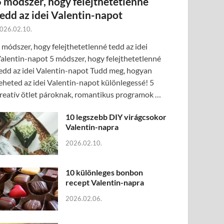
5 módszer, hogy felejthetetlenné
tedd az idei Valentin-napot
026.02.10.
 módszer, hogy felejthetetlenné tedd az idei
alentin-napot 5 módszer, hogy felejthetetlenné
edd az idei Valentin-napot Tudd meg, hogyan
eheted az idei Valentin-napot különlegessé! 5
reatív ötlet pároknak, romantikus programok …
10 legszebb DIY virágcsokor
Valentin-napra
2026.02.10.
10 különleges bonbon
recept Valentin-napra
2026.02.06.