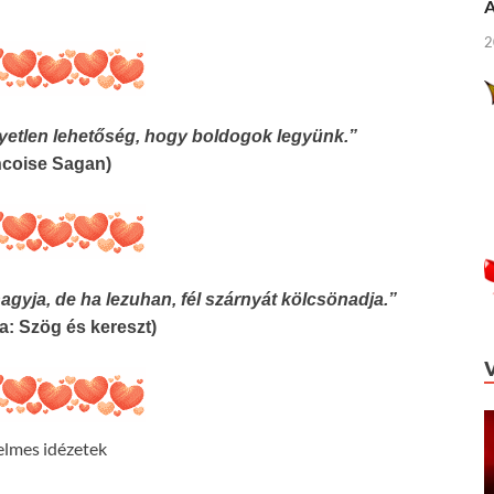
Á
2
yetlen lehetőség, hogy boldogok legyünk.”
ncoise Sagan)
agyja, de ha lezuhan, fél szárnyát kölcsönadja.”
a: Szög és kereszt)
elmes idézetek