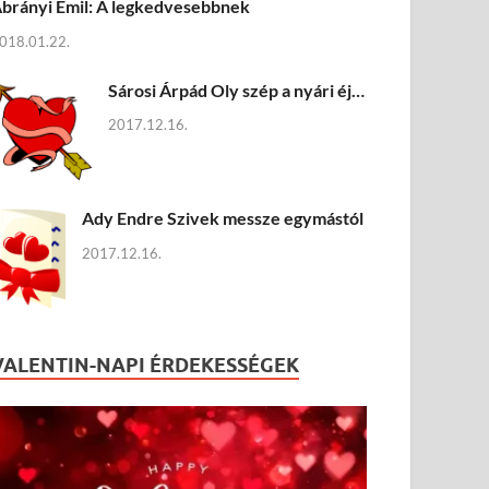
brányi Emil: A legkedvesebbnek
018.01.22.
Sárosi Árpád Oly szép a nyári éj…
2017.12.16.
Ady Endre Szivek messze egymástól
2017.12.16.
VALENTIN-NAPI ÉRDEKESSÉGEK