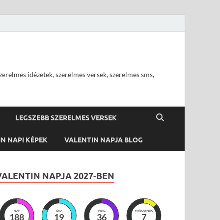
szerelmes idézetek, szerelmes versek, szerelmes sms,
LEGSZEBB SZERELMES VERSEK
N NAPI KÉPEK
VALENTIN NAPJA BLOG
VALENTIN NAPJA 2027-BEN
NAP
ÓRA
PERC
MÁSODPERC
188
19
36
6