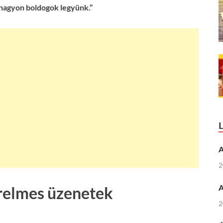
nagyon boldogok legyünk.”
A
2
A
relmes üzenetek
2