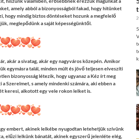
kit, hiszünk valamiben, erősebbnek érezzük magunkat a
nket, amely abból a bizonyosságból fakad, hogy hitünket
zi, hogy mindig biztos döntéseket hozunk a megfelelő
2
rjük, meglepődünk a saját képességünktől.
5
V
t
t
k
vár, akár a sivatag, akár egy nagyváros közepén. Amikor
k egymásra talál, minden múlt és jövő teljesen elveszíti
etetlen bizonyosság létezik, hogy ugyanaz a Kéz írt meg
ti a Szerelmet, s amely mindenki számára, aki ebben a
t keresi, alkotott egy vele rokon lelket is.
i egy embert, akinek lelkébe nyugodtan letehetjük szívünk
a, elűzi lelkünk bánatát, akinek egyszerű jelenléte elég,