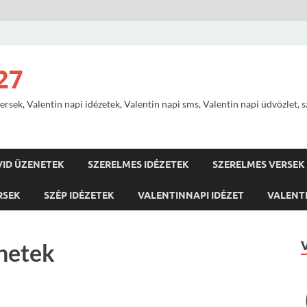
27
ersek, Valentin napi idézetek, Valentin napi sms, Valentin napi üdvözlet, 
VID ÜZENETEK
SZERELMES IDÉZETEK
SZERELMES VERSEK
RSEK
SZÉP IDÉZETEK
VALENTINNAPI IDÉZET
VALENTI
netek