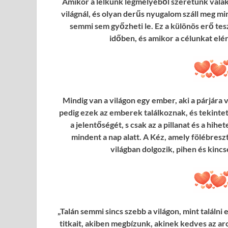
Amikor a lelkünk legmélyéből szeretünk vala
világnál, és olyan derűs nyugalom száll meg mi
semmi sem győzheti le. Ez a különös erő tes
időben, és amikor a célunkat elé
Mindig van a világon egy ember, aki a párjára 
pedig ezek az emberek találkoznak, és tekintetü
a jelentőségét, s csak az a pillanat és a hih
mindent a nap alatt. A Kéz, amely fölébresz
világban dolgozik, pihen és kincsé
„Talán semmi sincs szebb a világon, mint találn
titkait, akiben megbízunk, akinek kedves az arc