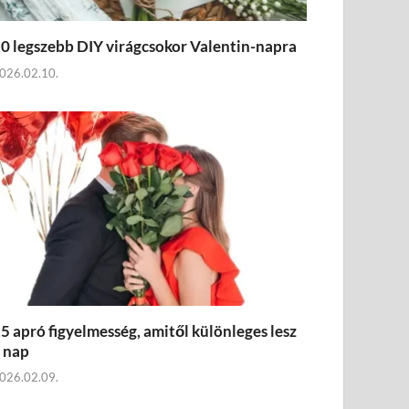
0 legszebb DIY virágcsokor Valentin-napra
026.02.10.
5 apró figyelmesség, amitől különleges lesz
 nap
026.02.09.