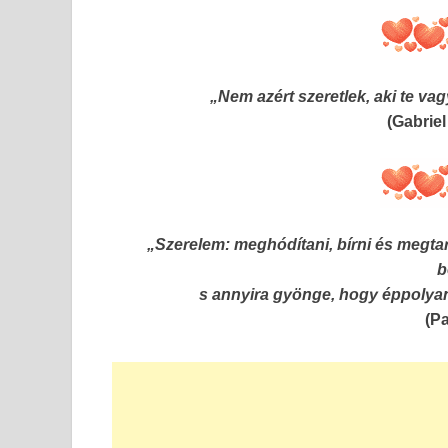
„Nem azért szeretlek, aki te va
(Gabrie
„Szerelem: meghódítani, bírni és megtar
b
s annyira gyönge, hogy éppolyan
(P