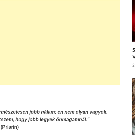
5
V
2
ermészetesen jobb nálam: én nem olyan vagyok.
ekszem, hogy jobb legyek önmagamnál.”
(Prisrin)