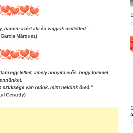
1
2
gy, hanem azért aki én vagyok melletted.”
l Garcia Márquez)
tani egy lelket, amely annyira erős, hogy fölemel
ennünket,
 szüksége van reánk, mint nekünk őreá.”
aul Gerardy)
1
a
2