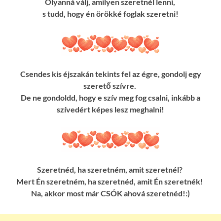
Olyanná válj, amilyen szeretnél lenni,
s tudd, hogy én örökké foglak szeretni!
Csendes kis éjszakán tekints fel az égre, gondolj egy
szerető szívre.
De ne gondoldd, hogy e szív meg fog csalni, inkább a
szívedért képes lesz meghalni!
Szeretnéd, ha szeretném, amit szeretnél?
Mert Én szeretném, ha szeretnéd, amit Én szeretnék!
Na, akkor most már CSÓK ahová szeretnéd!:)