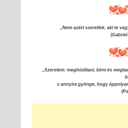
„Nem azért szeretlek, aki te va
(Gabrie
„Szerelem: meghódítani, bírni és megtar
b
s annyira gyönge, hogy éppolyan
(P