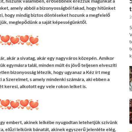
kit, hiszünk valamiben, erősebbnek érezzük magunkat a
nket, amely abból a bizonyosságból fakad, hogy hitünket
zi, hogy mindig biztos döntéseket hozunk a megfelelő
2
rjük, meglepődünk a saját képességünktől.
5
V
t
t
k
vár, akár a sivatag, akár egy nagyváros közepén. Amikor
k egymásra talál, minden múlt és jövő teljesen elveszíti
etetlen bizonyosság létezik, hogy ugyanaz a Kéz írt meg
ti a Szerelmet, s amely mindenki számára, aki ebben a
t keresi, alkotott egy vele rokon lelket is.
i egy embert, akinek lelkébe nyugodtan letehetjük szívünk
a, elűzi lelkünk bánatát, akinek egyszerű jelenléte elég,