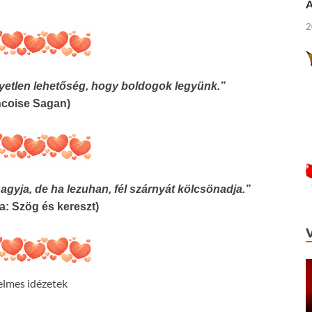
Á
2
yetlen lehetőség, hogy boldogok legyünk.”
ncoise Sagan)
agyja, de ha lezuhan, fél szárnyát kölcsönadja.”
a: Szög és kereszt)
elmes idézetek