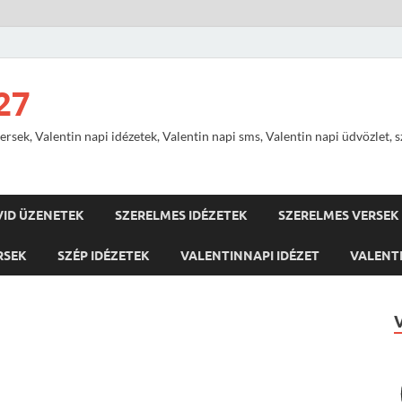
27
ersek, Valentin napi idézetek, Valentin napi sms, Valentin napi üdvözlet, 
VID ÜZENETEK
SZERELMES IDÉZETEK
SZERELMES VERSEK
RSEK
SZÉP IDÉZETEK
VALENTINNAPI IDÉZET
VALENTI