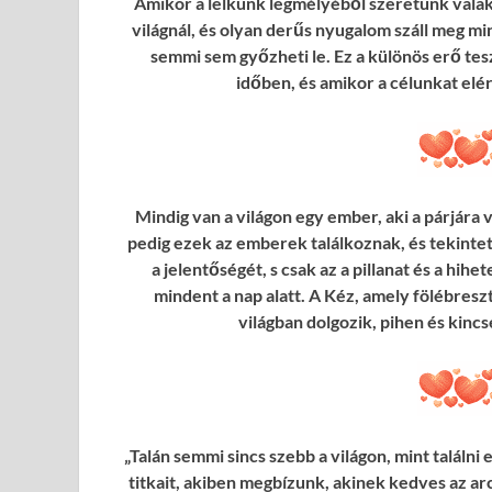
Amikor a lelkünk legmélyéből szeretünk vala
világnál, és olyan derűs nyugalom száll meg mi
semmi sem győzheti le. Ez a különös erő tes
időben, és amikor a célunkat elé
Mindig van a világon egy ember, aki a párjára 
pedig ezek az emberek találkoznak, és tekintetü
a jelentőségét, s csak az a pillanat és a hih
mindent a nap alatt. A Kéz, amely fölébresz
világban dolgozik, pihen és kincsé
„Talán semmi sincs szebb a világon, mint találn
titkait, akiben megbízunk, akinek kedves az arc