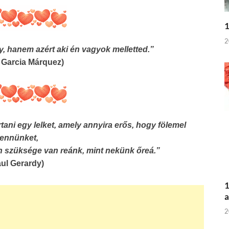
1
2
gy, hanem azért aki én vagyok melletted.”
l Garcia Márquez)
tani egy lelket, amely annyira erős, hogy fölemel
ennünket,
 szüksége van reánk, mint nekünk őreá.”
aul Gerardy)
1
a
2