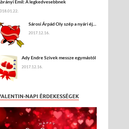
brányi Emil: A legkedvesebbnek
018.01.22.
Sárosi Árpád Oly szép a nyári éj…
2017.12.16.
Ady Endre Szivek messze egymástól
2017.12.16.
VALENTIN-NAPI ÉRDEKESSÉGEK