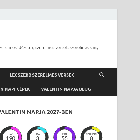
szerelmes idézetek, szerelmes versek, szerelmes sms,
LEGSZEBB SZERELMES VERSEK
N NAPI KÉPEK
VALENTIN NAPJA BLOG
VALENTIN NAPJA 2027-BEN
NAP
ÓRA
PERC
MÁSODPERC
190
3
55
7