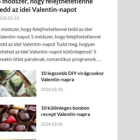
5 módszer, hogy felejthetetlenné
tedd az idei Valentin-napot
026.02.10.
 módszer, hogy felejthetetlenné tedd az idei
alentin-napot 5 módszer, hogy felejthetetlenné
edd az idei Valentin-napot Tudd meg, hogyan
eheted az idei Valentin-napot különlegessé! 5
reatív ötlet pároknak, romantikus programok …
10 legszebb DIY virágcsokor
Valentin-napra
2026.02.10.
10 különleges bonbon
recept Valentin-napra
2026.02.06.