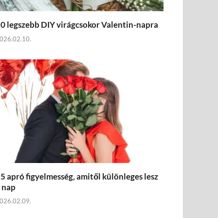
0 legszebb DIY virágcsokor Valentin-napra
026.02.10.
5 apró figyelmesség, amitől különleges lesz
 nap
026.02.09.