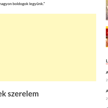
nagyon boldogok legyünk.”
A
2
A
ek szerelem
2