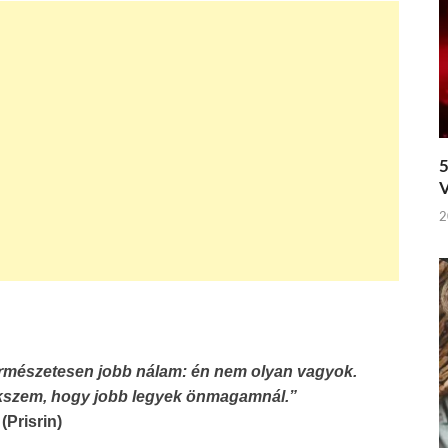
5
V
2
ermészetesen jobb nálam: én nem olyan vagyok.
ekszem, hogy jobb legyek önmagamnál.”
(Prisrin)