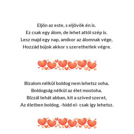
Eljön az este, s eljövök én is.
Ez csak egy álom, de lehet attól szép is.
Lesz majd egy nap, amikor az álomnak vége,
Hozzád bújok akkor s szerethetlek végre.
Bizalom nélkül boldog nem lehetsz soha,
Boldogság nélkül az élet mostoha.
Bízzál tehát abban, kit a szíved szeret,
Az életben boldog, -hidd el- csak így lehetsz.