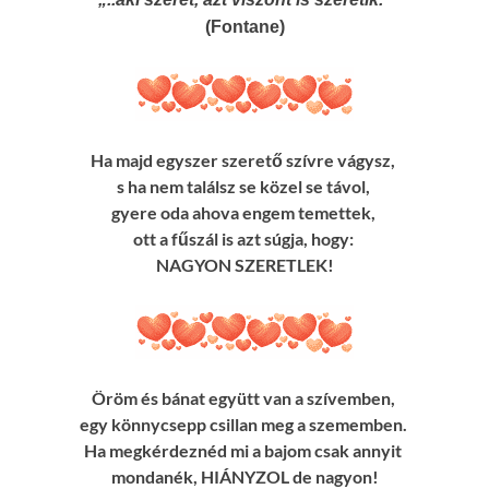
(Fontane)
Ha majd egyszer szerető szívre vágysz,
s ha nem találsz se közel se távol,
gyere oda ahova engem temettek,
ott a fűszál is azt súgja, hogy:
NAGYON SZERETLEK!
Öröm és bánat együtt van a szívemben,
egy könnycsepp csillan meg a szememben.
Ha megkérdeznéd mi a bajom csak annyit
mondanék, HIÁNYZOL de nagyon!