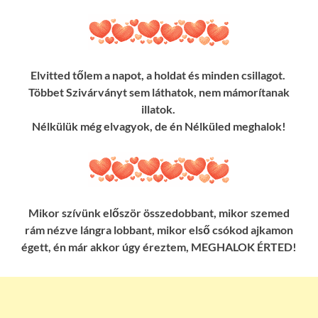
Elvitted tőlem a napot, a holdat és minden csillagot.
Többet Szivárványt sem láthatok, nem mámorítanak
illatok.
Nélkülük még elvagyok, de én Nélküled meghalok!
Mikor szívünk először összedobbant, mikor szemed
rám nézve lángra lobbant, mikor első csókod ajkamon
égett, én már akkor úgy éreztem, MEGHALOK ÉRTED!