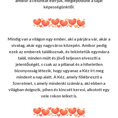
amikor a célunkat elérjük, meglepődünk a saját
képességünktől.
Mindig van a világon egy ember, aki a párjára vár, akár a
sivatag, akár egy nagyváros közepén. Amikor pedig
ezek az emberek találkoznak, és tekintetük egymásra
talál, minden múlt és jövő teljesen elveszíti a
jelentőségét, s csak az a pillanat és a hihetetlen
bizonyosság létezik, hogy ugyanaz a Kéz írt meg
mindent a nap alatt. A Kéz, amely fölébreszti a
Szerelmet, s amely mindenki számára, aki ebben a
világban dolgozik, pihen és kincsét keresi, alkotott egy
vele rokon lelket is.