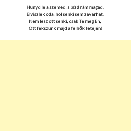
Hunyd le a szemed, s bízd rám magad.
Elviszlek oda, hol senki sem zavarhat.
Nem lesz ott senki, csak Te meg Én,
Ott fekszünk majd a felhők tetején!