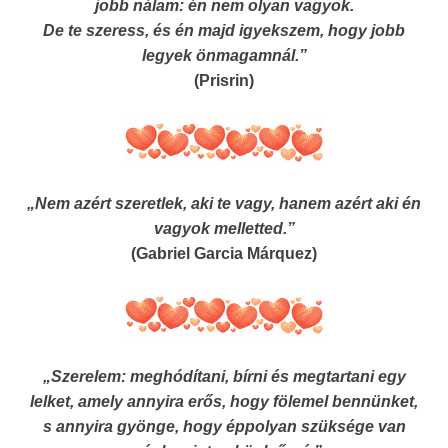
jobb nálam: én nem olyan vagyok.
De te szeress, és én majd igyekszem, hogy jobb
legyek önmagamnál.”
(Prisrin)
„Nem azért szeretlek, aki te vagy, hanem azért aki én
vagyok melletted.”
(Gabriel Garcia Márquez)
„Szerelem: meghódítani, bírni és megtartani egy
lelket, amely annyira erős, hogy fölemel bennünket,
s annyira gyönge, hogy éppolyan szüksége van