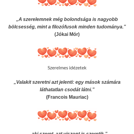
„A szerelemnek még bolondsága is nagyobb
bölcsesség, mint a filozófusok minden tudománya.”
(Jókai Mór)
Szerelmes idézetek
„Valakit szeretni azt jelenti: egy mások számára
láthatatlan csodát látni.”
(Francois Mauriac)
„..aki szeret, azt viszont is szeretik.”