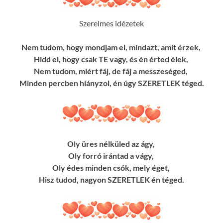
Szerelmes idézetek
Nem tudom, hogy mondjam el, mindazt, amit érzek,
Hidd el, hogy csak TE vagy, és én érted élek,
Nem tudom, miért fáj, de fáj a messzeséged,
Minden percben hiányzol, én úgy SZERETLEK téged.
Oly üres nélküled az ágy,
Oly forró irántad a vágy,
Oly édes minden csók, mely éget,
Hisz tudod, nagyon SZERETLEK én téged.