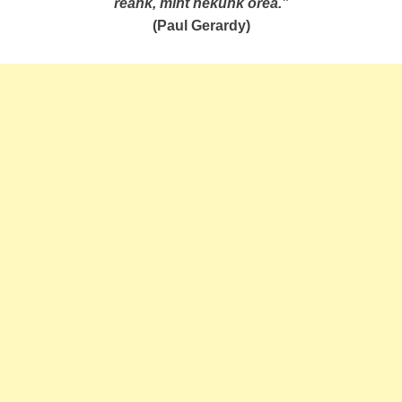
reánk, mint nekünk őreá.”
(Paul Gerardy)