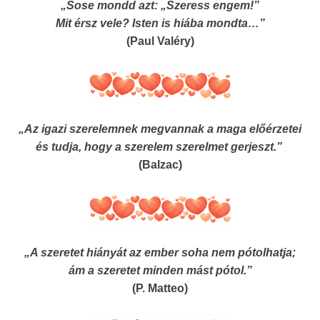
„Sose mondd azt: „Szeress engem!”
Mit érsz vele? Isten is hiába mondta…”
(Paul Valéry)
„Az igazi szerelemnek megvannak a maga előérzetei
és tudja, hogy a szerelem szerelmet gerjeszt.”
(Balzac)
„A szeretet hiányát az ember soha nem pótolhatja;
ám a szeretet minden mást pótol.”
(P. Matteo)