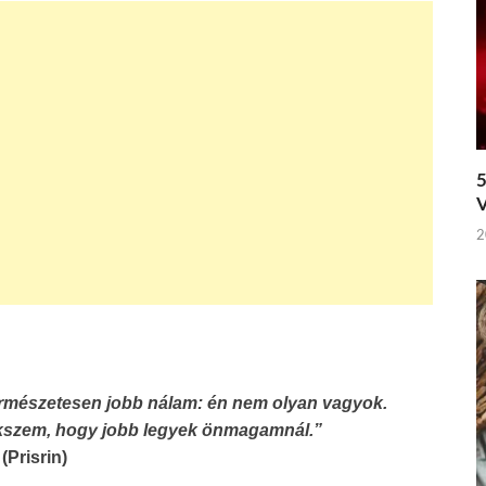
5
V
2
ermészetesen jobb nálam: én nem olyan vagyok.
ekszem, hogy jobb legyek önmagamnál.”
(Prisrin)