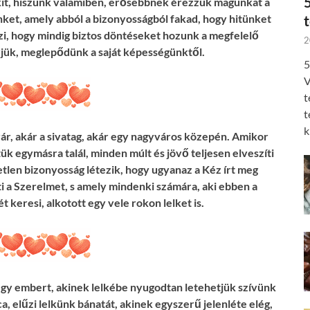
kit, hiszünk valamiben, erősebbnek érezzük magunkat a
nket, amely abból a bizonyosságból fakad, hogy hitünket
zi, hogy mindig biztos döntéseket hozunk a megfelelő
2
rjük, meglepődünk a saját képességünktől.
5
V
t
t
k
vár, akár a sivatag, akár egy nagyváros közepén. Amikor
k egymásra talál, minden múlt és jövő teljesen elveszíti
etetlen bizonyosság létezik, hogy ugyanaz a Kéz írt meg
ti a Szerelmet, s amely mindenki számára, aki ebben a
t keresi, alkotott egy vele rokon lelket is.
i egy embert, akinek lelkébe nyugodtan letehetjük szívünk
a, elűzi lelkünk bánatát, akinek egyszerű jelenléte elég,