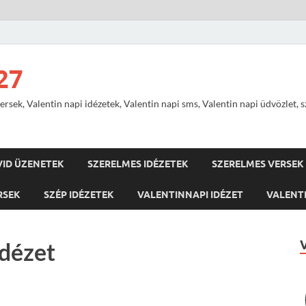
27
ersek, Valentin napi idézetek, Valentin napi sms, Valentin napi üdvözlet, 
VID ÜZENETEK
SZERELMES IDÉZETEK
SZERELMES VERSEK
RSEK
SZÉP IDÉZETEK
VALENTINNAPI IDÉZET
VALENTI
idézet