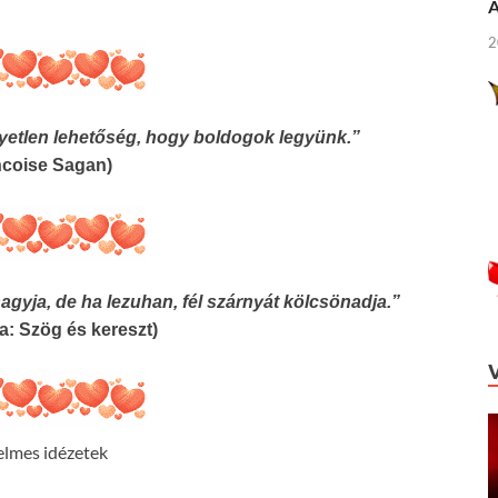
Á
2
yetlen lehetőség, hogy boldogok legyünk.”
ncoise Sagan)
agyja, de ha lezuhan, fél szárnyát kölcsönadja.”
a: Szög és kereszt)
elmes idézetek