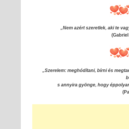
„Nem azért szeretlek, aki te va
(Gabrie
„Szerelem: meghódítani, bírni és megtar
b
s annyira gyönge, hogy éppolyan
(P