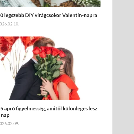
0 legszebb DIY virágcsokor Valentin-napra
026.02.10.
5 apró figyelmesség, amitől különleges lesz
 nap
026.02.09.