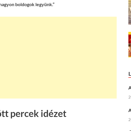
nagyon boldogok legyünk.”
A
2
A
ött percek idézet
2