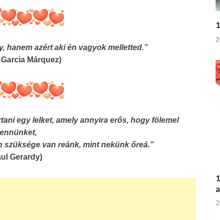
1
2
gy, hanem azért aki én vagyok melletted.”
l Garcia Márquez)
tani egy lelket, amely annyira erős, hogy fölemel
ennünket,
 szüksége van reánk, mint nekünk őreá.”
aul Gerardy)
1
a
2