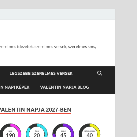
szerelmes idézetek, szerelmes versek, szerelmes sms,
LEGSZEBB SZERELMES VERSEK
N NAPI KÉPEK
VALENTIN NAPJA BLOG
VALENTIN NAPJA 2027-BEN
NAP
ÓRA
PERC
MÁSODPERC
190
20
45
38