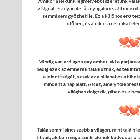
Amikor a lelkünk legmélyéből szeretünk vala
világnál, és olyan derűs nyugalom száll meg mi
semmi sem győzheti le. Ez a különös erő tes
időben, és amikor a célunkat elé
Mindig van a világon egy ember, aki a párjára 
pedig ezek az emberek találkoznak, és tekintetü
a jelentőségét, s csak az a pillanat és a hih
mindent a nap alatt. A Kéz, amely fölébresz
világban dolgozik, pihen és kincsé
„Talán semmi sincs szebb a világon, mint találn
titkait, akiben megbízunk, akinek kedves az arc