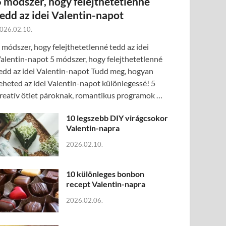
5 módszer, hogy felejthetetlenné
tedd az idei Valentin-napot
026.02.10.
 módszer, hogy felejthetetlenné tedd az idei
alentin-napot 5 módszer, hogy felejthetetlenné
edd az idei Valentin-napot Tudd meg, hogyan
eheted az idei Valentin-napot különlegessé! 5
reatív ötlet pároknak, romantikus programok …
10 legszebb DIY virágcsokor
Valentin-napra
2026.02.10.
10 különleges bonbon
recept Valentin-napra
2026.02.06.