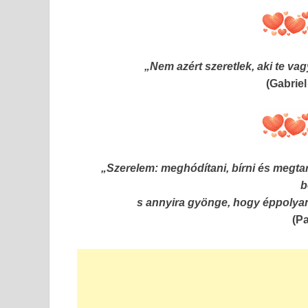
„Nem azért szeretlek, aki te va
(Gabrie
„Szerelem: meghódítani, bírni és megtar
b
s annyira gyönge, hogy éppolyan
(P