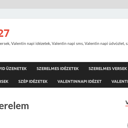
27
ersek, Valentin napi idézetek, Valentin napi sms, Valentin napi üdvözlet, 
VID ÜZENETEK
SZERELMES IDÉZETEK
SZERELMES VERSEK
RSEK
SZÉP IDÉZETEK
VALENTINNAPI IDÉZET
VALENTI
zerelem