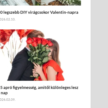
0 legszebb DIY virágcsokor Valentin-napra
026.02.10.
5 apró figyelmesség, amitől különleges lesz
 nap
026.02.09.