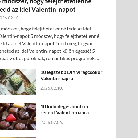
5 módszer, hogy felejthetetlenné
tedd az idei Valentin-napot
026.02.10.
 módszer, hogy felejthetetlenné tedd az idei
alentin-napot 5 módszer, hogy felejthetetlenné
edd az idei Valentin-napot Tudd meg, hogyan
eheted az idei Valentin-napot különlegessé! 5
reatív ötlet pároknak, romantikus programok …
10 legszebb DIY virágcsokor
Valentin-napra
2026.02.10.
10 különleges bonbon
recept Valentin-napra
2026.02.06.