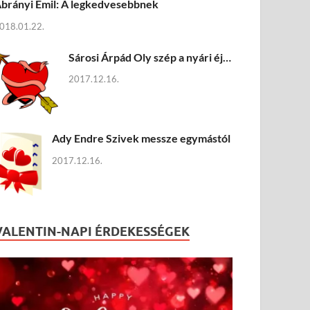
brányi Emil: A legkedvesebbnek
018.01.22.
Sárosi Árpád Oly szép a nyári éj…
2017.12.16.
Ady Endre Szivek messze egymástól
2017.12.16.
VALENTIN-NAPI ÉRDEKESSÉGEK