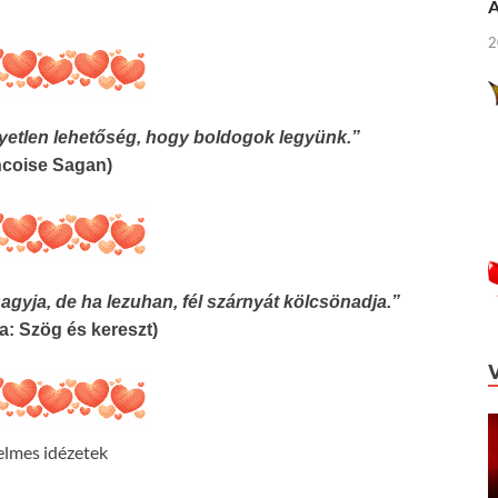
Á
2
yetlen lehetőség, hogy boldogok legyünk.”
ncoise Sagan)
agyja, de ha lezuhan, fél szárnyát kölcsönadja.”
a: Szög és kereszt)
elmes idézetek