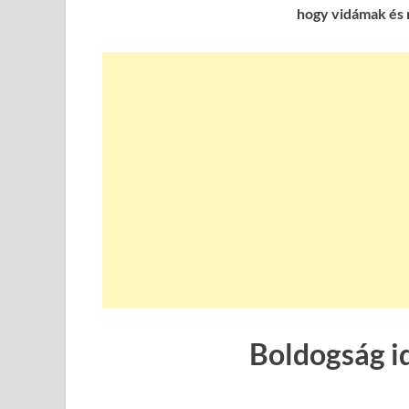
hogy vidámak és 
Boldogság i