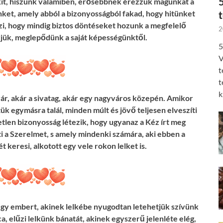
kit, hiszünk valamiben, erősebbnek érezzük magunkat a
nket, amely abból a bizonyosságból fakad, hogy hitünket
zi, hogy mindig biztos döntéseket hozunk a megfelelő
2
rjük, meglepődünk a saját képességünktől.
5
V
t
t
k
vár, akár a sivatag, akár egy nagyváros közepén. Amikor
k egymásra talál, minden múlt és jövő teljesen elveszíti
etetlen bizonyosság létezik, hogy ugyanaz a Kéz írt meg
ti a Szerelmet, s amely mindenki számára, aki ebben a
t keresi, alkotott egy vele rokon lelket is.
i egy embert, akinek lelkébe nyugodtan letehetjük szívünk
a, elűzi lelkünk bánatát, akinek egyszerű jelenléte elég,