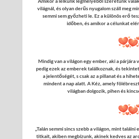
Amikor a lelkünk legmélyéből szeretünk vala
világnál, és olyan derűs nyugalom száll meg mi
semmi sem győzheti le. Ez a különös erő tes
időben, és amikor a célunkat elé
Mindig van a világon egy ember, aki a párjára 
pedig ezek az emberek találkoznak, és tekintetü
a jelentőségét, s csak az a pillanat és a hih
mindent a nap alatt. A Kéz, amely fölébresz
világban dolgozik, pihen és kincsé
„Talán semmi sincs szebb a világon, mint találn
titkait, akiben megbízunk, akinek kedves az arc