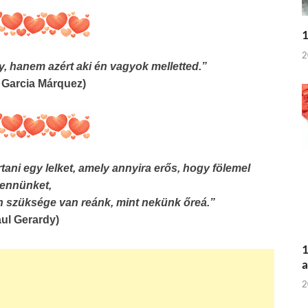
1
2
gy, hanem azért aki én vagyok melletted.”
l Garcia Márquez)
tani egy lelket, amely annyira erős, hogy fölemel
ennünket,
 szüksége van reánk, mint nekünk őreá.”
aul Gerardy)
1
a
2