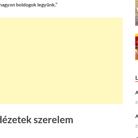
nagyon boldogok legyünk.”
A
2
A
dézetek szerelem
2