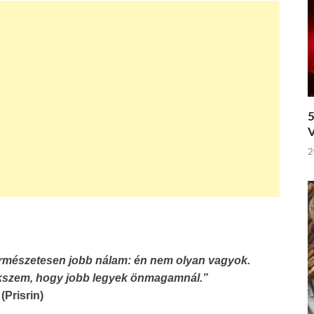
5
V
2
ermészetesen jobb nálam: én nem olyan vagyok.
ekszem, hogy jobb legyek önmagamnál.”
(Prisrin)