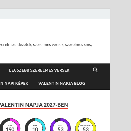
szerelmes idézetek, szerelmes versek, szerelmes sms,
LEGSZEBB SZERELMES VERSEK
N NAPI KÉPEK
VALENTIN NAPJA BLOG
VALENTIN NAPJA 2027-BEN
NAP
ÓRA
PERC
MÁSODPERC
190
10
53
52