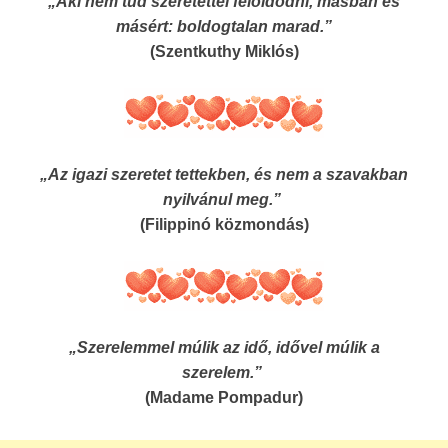
„Aki nem tud szeretettel feloldódni, másban és
másért: boldogtalan marad.”
(Szentkuthy Miklós)
„Az igazi szeretet tettekben, és nem a szavakban
nyilvánul meg.”
(Filippinó közmondás)
„Szerelemmel múlik az idő, idővel múlik a
szerelem.”
(Madame Pompadur)