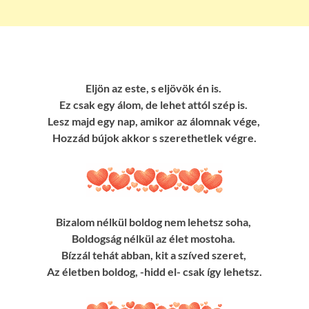
Eljön az este, s eljövök én is.
Ez csak egy álom, de lehet attól szép is.
Lesz majd egy nap, amikor az álomnak vége,
Hozzád bújok akkor s szerethetlek végre.
Bizalom nélkül boldog nem lehetsz soha,
Boldogság nélkül az élet mostoha.
Bízzál tehát abban, kit a szíved szeret,
Az életben boldog, -hidd el- csak így lehetsz.