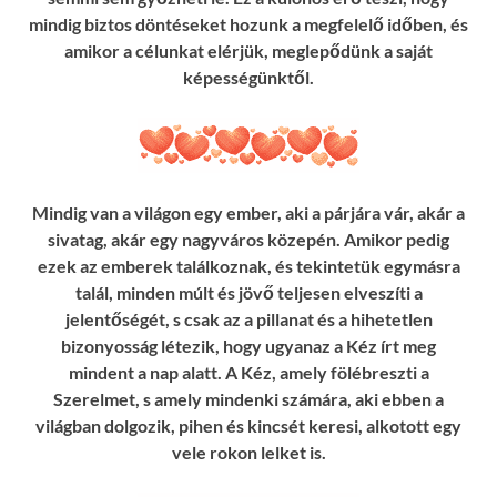
mindig biztos döntéseket hozunk a megfelelő időben, és
amikor a célunkat elérjük, meglepődünk a saját
képességünktől.
Mindig van a világon egy ember, aki a párjára vár, akár a
sivatag, akár egy nagyváros közepén. Amikor pedig
ezek az emberek találkoznak, és tekintetük egymásra
talál, minden múlt és jövő teljesen elveszíti a
jelentőségét, s csak az a pillanat és a hihetetlen
bizonyosság létezik, hogy ugyanaz a Kéz írt meg
mindent a nap alatt. A Kéz, amely fölébreszti a
Szerelmet, s amely mindenki számára, aki ebben a
világban dolgozik, pihen és kincsét keresi, alkotott egy
vele rokon lelket is.