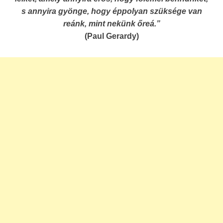
s annyira gyönge, hogy éppolyan szüksége van
reánk, mint nekünk őreá.”
(Paul Gerardy)