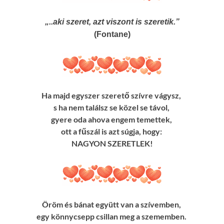
„..aki szeret, azt viszont is szeretik.”
(Fontane)
Ha majd egyszer szerető szívre vágysz,
s ha nem találsz se közel se távol,
gyere oda ahova engem temettek,
ott a fűszál is azt súgja, hogy:
NAGYON SZERETLEK!
Öröm és bánat együtt van a szívemben,
egy könnycsepp csillan meg a szememben.