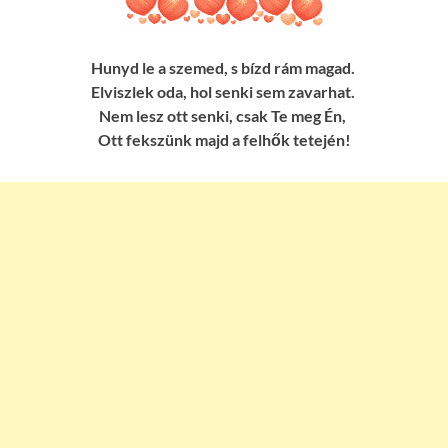
Hunyd le a szemed, s bízd rám magad.
Elviszlek oda, hol senki sem zavarhat.
Nem lesz ott senki, csak Te meg Én,
Ott fekszünk majd a felhők tetején!