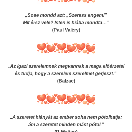
„Sose mondd azt: „Szeress engem!”
Mit érsz vele? Isten is hiába mondta…”
(Paul Valéry)
„Az igazi szerelemnek megvannak a maga előérzetei
és tudja, hogy a szerelem szerelmet gerjeszt.”
(Balzac)
„A szeretet hiányát az ember soha nem pótolhatja;
ám a szeretet minden mást pótol.”
(P. Matteo)