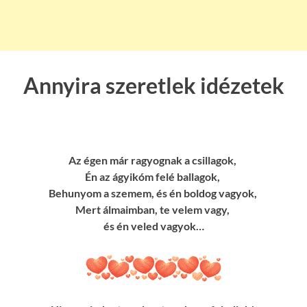
Annyira szeretlek idézetek
Az égen már ragyognak a csillagok,
Én az ágyikóm felé ballagok,
Behunyom a szemem, és én boldog vagyok,
Mert álmaimban, te velem vagy,
és én veled vagyok…