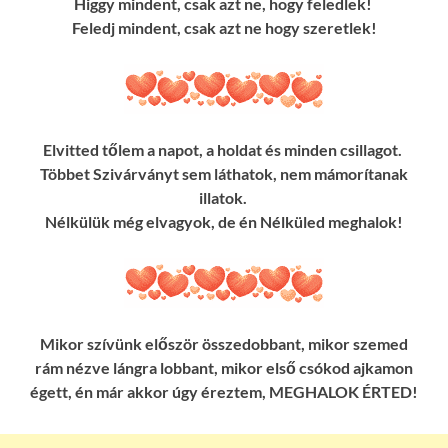
Higgy mindent, csak azt ne, hogy feledlek!
Feledj mindent, csak azt ne hogy szeretlek!
Elvitted tőlem a napot, a holdat és minden csillagot.
Többet Szivárványt sem láthatok, nem mámorítanak
illatok.
Nélkülük még elvagyok, de én Nélküled meghalok!
Mikor szívünk először összedobbant, mikor szemed
rám nézve lángra lobbant, mikor első csókod ajkamon
égett, én már akkor úgy éreztem, MEGHALOK ÉRTED!