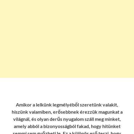
Amikor a lelkünk legmélyéből szeretünk valakit,
hiszünk valamiben, erősebbnek érezzük magunkat a
világnál, és olyan derűs nyugalom száll meg minket,
amely abból a bizonyosságból fakad, hogy hitünket
semmi sem győzheti le. Ez a különös erő teszi, hogy