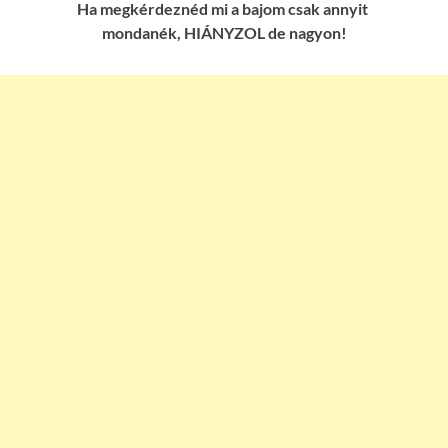
Ha megkérdeznéd mi a bajom csak annyit
mondanék, HIÁNYZOL de nagyon!