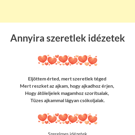
Annyira szeretlek idézetek
Eljöttem érted, mert szeretlek téged
Mert reszket az ajkam, hogy ajkadhoz érjen,
Hogy átöleljelek magamhoz szorítsalak,
Tüzes ajkammal lágyan csókoljalak.
Szerelmes idézetek