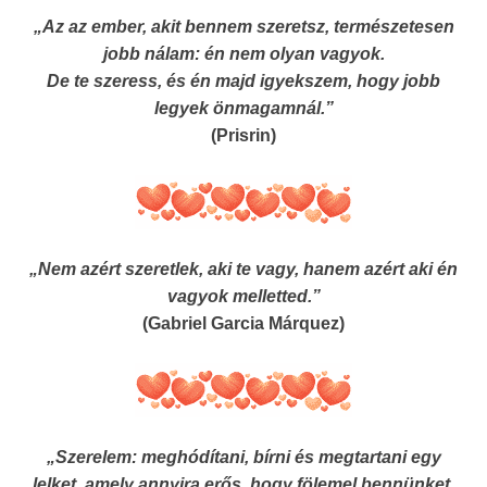
„Az az ember, akit bennem szeretsz, természetesen
jobb nálam: én nem olyan vagyok.
De te szeress, és én majd igyekszem, hogy jobb
legyek önmagamnál.”
(Prisrin)
„Nem azért szeretlek, aki te vagy, hanem azért aki én
vagyok melletted.”
(Gabriel Garcia Márquez)
„Szerelem: meghódítani, bírni és megtartani egy
lelket, amely annyira erős, hogy fölemel bennünket,