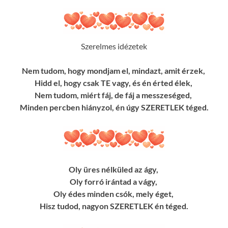
Szerelmes idézetek
Nem tudom, hogy mondjam el, mindazt, amit érzek,
Hidd el, hogy csak TE vagy, és én érted élek,
Nem tudom, miért fáj, de fáj a messzeséged,
Minden percben hiányzol, én úgy SZERETLEK téged.
Oly üres nélküled az ágy,
Oly forró irántad a vágy,
Oly édes minden csók, mely éget,
Hisz tudod, nagyon SZERETLEK én téged.