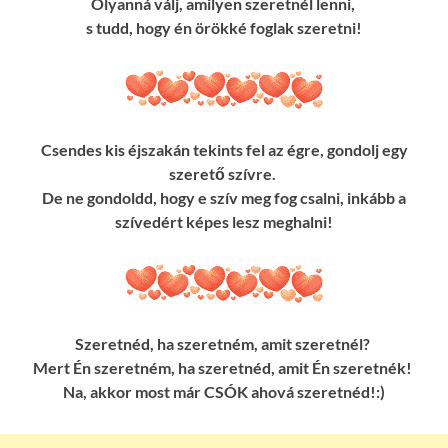
Olyanná válj, amilyen szeretnél lenni,
s tudd, hogy én örökké foglak szeretni!
Csendes kis éjszakán tekints fel az égre, gondolj egy
szerető szívre.
De ne gondoldd, hogy e szív meg fog csalni, inkább a
szívedért képes lesz meghalni!
Szeretnéd, ha szeretném, amit szeretnél?
Mert Én szeretném, ha szeretnéd, amit Én szeretnék!
Na, akkor most már CSÓK ahová szeretnéd!:)