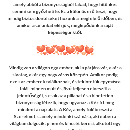
amely abból a bizonyosságból fakad, hogy hitünket
semmi sem győzheti le. Ez a különös erő teszi, hogy
mindig biztos döntéseket hozunk a megfelelő időben, és
amikor a célunkat elérjük, meglepődünk a saját
képességünktől.
Mindig van a világon egy ember, aki a párjára vár, akár a
sivatag, akár egy nagyváros közepén. Amikor pedig
ezek az emberek találkoznak, és tekintetük egymásra
talál, minden múlt és jövő teljesen elveszíti a
jelentőségét, s csak az a pillanat és a hihetetlen
bizonyosság létezik, hogy ugyanaz a Kéz írt meg
mindent a nap alatt. A Kéz, amely fölébreszti a
Szerelmet, s amely mindenki számára, aki ebben a
világban dolgozik, pihen és kincsét keresi, alkotott egy