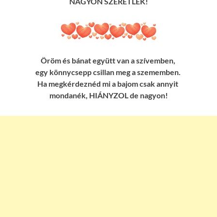
NAGYON SZERETLEK!
Öröm és bánat együtt van a szívemben,
egy könnycsepp csillan meg a szememben.
Ha megkérdeznéd mi a bajom csak annyit
mondanék, HIÁNYZOL de nagyon!