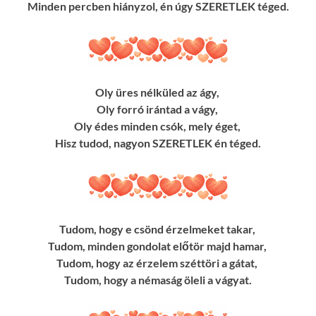
Minden percben hiányzol, én úgy SZERETLEK téged.
Oly üres nélküled az ágy,
Oly forró irántad a vágy,
Oly édes minden csók, mely éget,
Hisz tudod, nagyon SZERETLEK én téged.
Tudom, hogy e csönd érzelmeket takar,
Tudom, minden gondolat előtör majd hamar,
Tudom, hogy az érzelem széttöri a gátat,
Tudom, hogy a némaság öleli a vágyat.