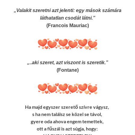
„Valakit szeretni azt jelenti: egy mások számára
láthatatlan csodát látni.”
(Francois Mauriac)
„..aki szeret, azt viszont is szeretik.”
(Fontane)
Ha majd egyszer szerető szívre vágysz,
s ha nem találsz se közel se távol,
gyere oda ahova engem temettek,
ott a fűszál is azt súgja, hogy: