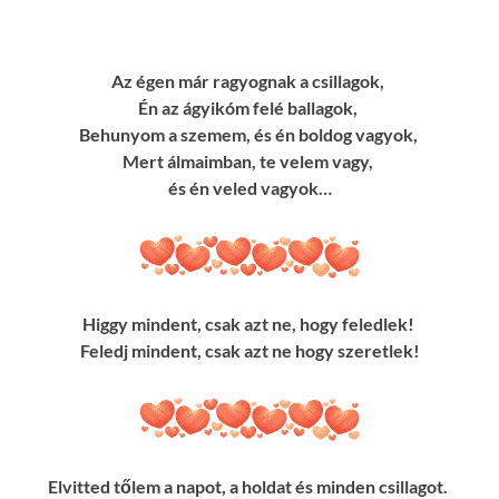
Az égen már ragyognak a csillagok,
Én az ágyikóm felé ballagok,
Behunyom a szemem, és én boldog vagyok,
Mert álmaimban, te velem vagy,
és én veled vagyok…
Higgy mindent, csak azt ne, hogy feledlek!
Feledj mindent, csak azt ne hogy szeretlek!
Elvitted tőlem a napot, a holdat és minden csillagot.