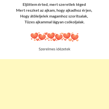
Eljöttem érted, mert szeretlek téged
Mert reszket az ajkam, hogy ajkadhoz érjen,
Hogy átöleljelek magamhoz szorítsalak,
Tüzes ajkammal lágyan csókoljalak.
Szerelmes idézetek