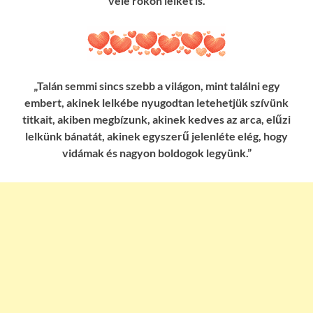
vele rokon lelket is.
„Talán semmi sincs szebb a világon, mint találni egy
embert, akinek lelkébe nyugodtan letehetjük szívünk
titkait, akiben megbízunk, akinek kedves az arca, elűzi
lelkünk bánatát, akinek egyszerű jelenléte elég, hogy
vidámak és nagyon boldogok legyünk.”