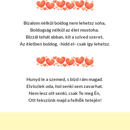
Bizalom nélkül boldog nem lehetsz soha,
Boldogság nélkül az élet mostoha.
Bízzál tehát abban, kit a szíved szeret,
Az életben boldog, -hidd el- csak így lehetsz.
Hunyd le a szemed, s bízd rám magad.
Elviszlek oda, hol senki sem zavarhat.
Nem lesz ott senki, csak Te meg Én,
Ott fekszünk majd a felhők tetején!