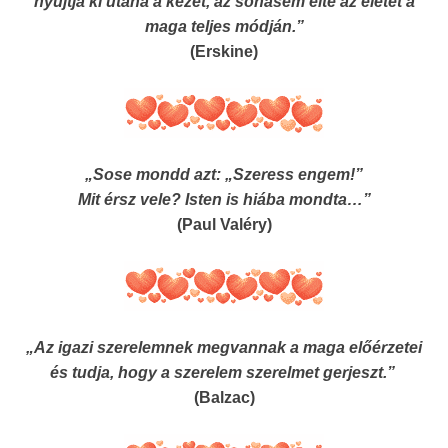
nyújtja ki utána a kezét, az sohasem élte az életet a
maga teljes módján.”
(Erskine)
„Sose mondd azt: „Szeress engem!”
Mit érsz vele? Isten is hiába mondta…”
(Paul Valéry)
„Az igazi szerelemnek megvannak a maga előérzetei
és tudja, hogy a szerelem szerelmet gerjeszt.”
(Balzac)