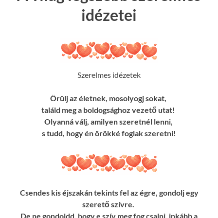
idézetei
Szerelmes idézetek
Örülj az életnek, mosolyogj sokat,
találd meg a boldogsághoz vezető utat!
Olyanná válj, amilyen szeretnél lenni,
s tudd, hogy én örökké foglak szeretni!
Csendes kis éjszakán tekints fel az égre, gondolj egy
szerető szívre.
De ne gondoldd, hogy e szív meg fog csalni, inkább a