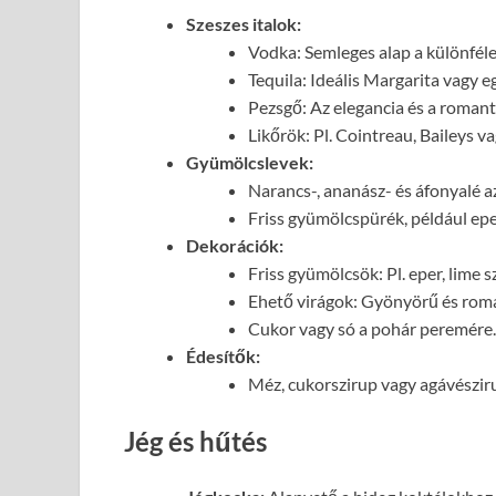
Szeszes italok:
Vodka: Semleges alap a különféle
Tequila: Ideális Margarita vagy e
Pezsgő: Az elegancia és a roman
Likőrök: Pl. Cointreau, Baileys v
Gyümölcslevek:
Narancs-, ananász- és áfonyalé a
Friss gyümölcspürék, például epe
Dekorációk:
Friss gyümölcsök: Pl. eper, lime 
Ehető virágok: Gyönyörű és roma
Cukor vagy só a pohár peremére.
Édesítők:
Méz, cukorszirup vagy agávészir
Jég és hűtés