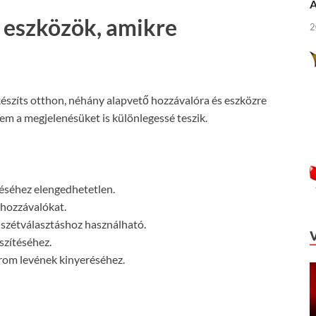
Á
 eszközök, amikre
2
észíts otthon, néhány alapvető hozzávalóra és eszközre
em a megjelenésüket is különlegessé teszik.
éséhez elengedhetetlen.
 hozzávalókat.
 szétválasztáshoz használható.
szítéséhez.
itrom levének kinyeréséhez.