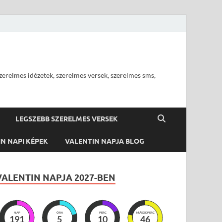
szerelmes idézetek, szerelmes versek, szerelmes sms,
LEGSZEBB SZERELMES VERSEK
N NAPI KÉPEK
VALENTIN NAPJA BLOG
VALENTIN NAPJA 2027-BEN
NAP
ÓRA
PERC
MÁSODPERC
191
5
10
45