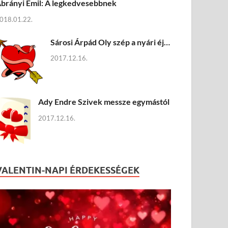
brányi Emil: A legkedvesebbnek
018.01.22.
Sárosi Árpád Oly szép a nyári éj…
2017.12.16.
Ady Endre Szivek messze egymástól
2017.12.16.
VALENTIN-NAPI ÉRDEKESSÉGEK