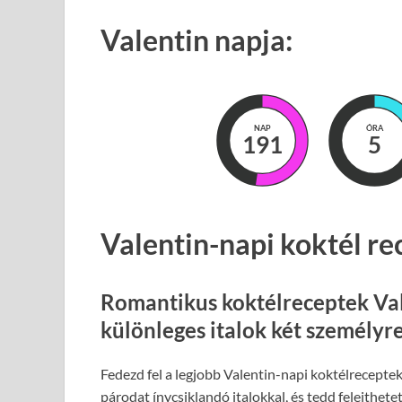
Valentin napja:
NAP
ÓRA
191
5
Valentin-napi koktél re
Romantikus koktélreceptek Val
különleges italok két személyr
Fedezd fel a legjobb Valentin-napi koktélrecepte
párodat ínycsiklandó italokkal, és tedd felejthetet