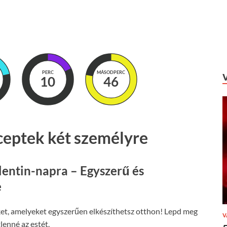
PERC
MÁSODPERC
10
45
ceptek két személyre
entin-napra – Egyszerű és
e
ket, amelyeket egyszerűen elkészíthetsz otthon! Lepd meg
V
lenné az estét.