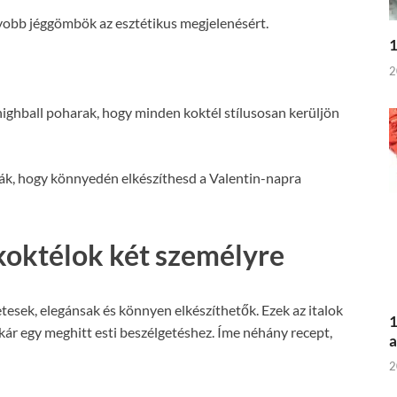
yobb jéggömbök az esztétikus megjelenésért.
1
2
ighball poharak, hogy minden koktél stílusosan kerüljön
ják, hogy könnyedén elkészíthesd a Valentin-napra
koktélok két személyre
etesek, elegánsak és könnyen elkészíthetők. Ezek az italok
1
kár egy meghitt esti beszélgetéshez. Íme néhány recept,
a
2