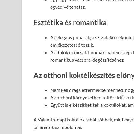
egyedivé tehetsz.
Esztétika és romantika
Az elegáns poharak, a szív alakú dekoráci
emlékezetessé teszik.
Az italok nemcsak finomak, hanem szépek 
romantikus vacsora kiegészítéséhez.
Az otthoni koktélkészítés előn
Nem kell drága éttermekbe menned, hogy 
Az otthoni környezetben töltött idő sok
Együtt is elkészíthetitek a koktélokat, a
A Valentin-napi koktélok tehát többek, mint egysz
pillanatok szimbólumai.