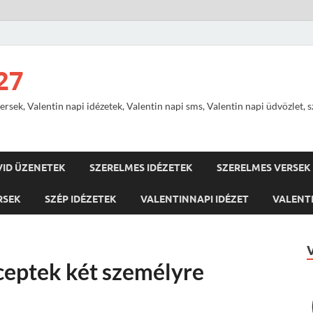
27
ersek, Valentin napi idézetek, Valentin napi sms, Valentin napi üdvözlet, 
VID ÜZENETEK
SZERELMES IDÉZETEK
SZERELMES VERSEK
RSEK
SZÉP IDÉZETEK
VALENTINNAPI IDÉZET
VALENTI
ceptek két személyre