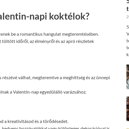
alentin-napi koktélok?
2
5
V
ltenek be a romantikus hangulat megteremtésében.
t
töltött időről, az élményről és az apró részletek
t
k
ges részévé válhat, megteremtve a meghittség és az ünnepi
rulnak a Valentin-nap egyedülálló varázsához.
 a kreativitásod és a törődésedet.
, kedvenc hozzávalókkal vagy különleges dekorációval is