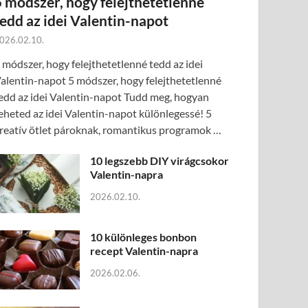
5 módszer, hogy felejthetetlenné
tedd az idei Valentin-napot
026.02.10.
 módszer, hogy felejthetetlenné tedd az idei
alentin-napot 5 módszer, hogy felejthetetlenné
edd az idei Valentin-napot Tudd meg, hogyan
eheted az idei Valentin-napot különlegessé! 5
reatív ötlet pároknak, romantikus programok …
10 legszebb DIY virágcsokor
Valentin-napra
2026.02.10.
10 különleges bonbon
recept Valentin-napra
2026.02.06.