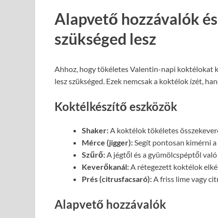
Alapvető hozzávalók és
szükséged lesz
Ahhoz, hogy tökéletes Valentin-napi koktélokat k
lesz szükséged. Ezek nemcsak a koktélok ízét, han
Koktélkészítő eszközök
Shaker:
A koktélok tökéletes összekever
Mérce (jigger):
Segít pontosan kimérni a
Szűrő:
A jégtől és a gyümölcspéptől való
Keverőkanál:
A rétegezett koktélok elké
Prés (citrusfacsaró):
A friss lime vagy c
Alapvető hozzávalók