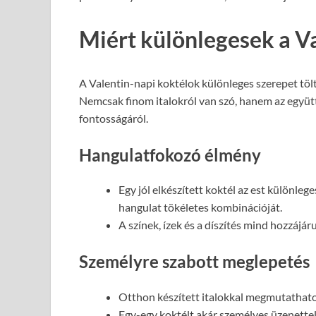
Miért különlegesek a V
A Valentin-napi koktélok különleges szerepet tö
Nemcsak finom italokról van szó, hanem az együtt 
fontosságáról.
Hangulatfokozó élmény
Egy jól elkészített koktél az est különle
hangulat tökéletes kombinációját.
A színek, ízek és a díszítés mind hozzájá
Személyre szabott meglepetés
Otthon készített italokkal megmutathatod
Egy-egy koktélt akár személyes üzenettel