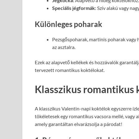
Jégkocka:
Alapvető a hideg koktélokhoz.
Speciális jégformák:
Szív alakú vagy nag
Különleges poharak
Pezsgőspoharak, martinis poharak vagy h
az asztalra.
Ezek az alapvető kellékek és hozzávalók garantál
tervezett romantikus koktélokat.
Klasszikus romantikus 
A klasszikus Valentin-napi koktélok egyszerre ízl
tökéletesek egy romantikus vacsora mellé, vagy a
amely garantáltan elvarázsolja a párodat!