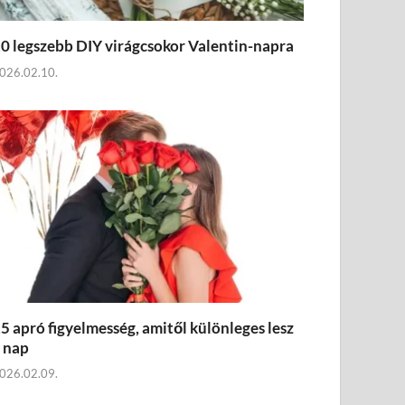
0 legszebb DIY virágcsokor Valentin-napra
026.02.10.
5 apró figyelmesség, amitől különleges lesz
 nap
026.02.09.