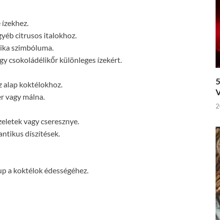
 ízekhez.
gyéb citrusos italokhoz.
tika szimbóluma.
agy csokoládélikőr különleges ízekért.
5
z alap koktélokhoz.
V
r vagy málna.
2
szeletek vagy cseresznye.
ntikus díszítések.
up a koktélok édességéhez.