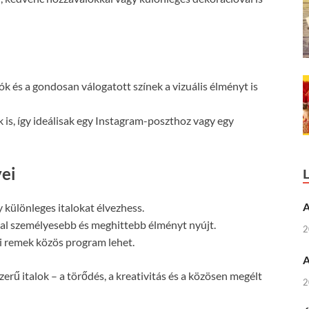
ók és a gondosan válogatott színek a vizuális élményt is
is, így ideálisak egy Instagram-poszthoz vagy egy
yei
A
különleges italokat élvezhess.
kal személyesebb és meghittebb élményt nyújt.
2
mi remek közös program lehet.
A
erű italok – a törődés, a kreativitás és a közösen megélt
2