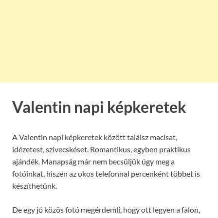
Valentin napi képkeretek
A Valentin napi képkeretek között találsz macisat,
idézetest, szivecskéset. Romantikus, egyben praktikus
ajándék. Manapság már nem becsüljük úgy meg a
fotóinkat, hiszen az okos telefonnal percenként többet is
készíthetünk.
De egy jó közös fotó megérdemli, hogy ott legyen a falon,