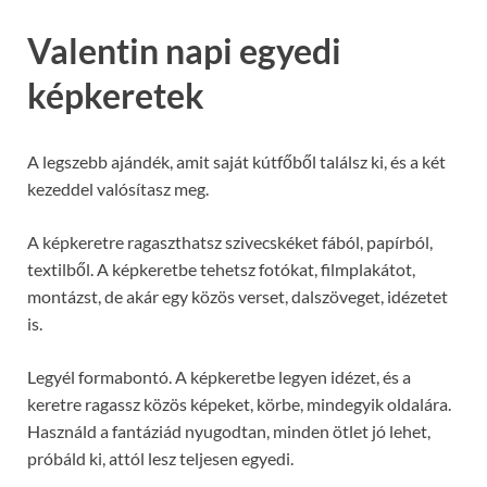
Valentin napi egyedi
képkeretek
A legszebb ajándék, amit saját kútfőből találsz ki, és a két
kezeddel valósítasz meg.
A képkeretre ragaszthatsz szivecskéket fából, papírból,
textilből. A képkeretbe tehetsz fotókat, filmplakátot,
montázst, de akár egy közös verset, dalszöveget, idézetet
is.
Legyél formabontó. A képkeretbe legyen idézet, és a
keretre ragassz közös képeket, körbe, mindegyik oldalára.
Használd a fantáziád nyugodtan, minden ötlet jó lehet,
próbáld ki, attól lesz teljesen egyedi.