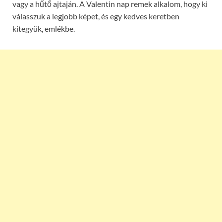
vagy a hűtő ajtaján. A Valentin nap remek alkalom, hogy ki
válasszuk a legjobb képet, és egy kedves keretben
kitegyük, emlékbe.