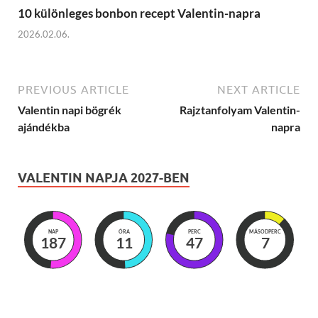
10 különleges bonbon recept Valentin-napra
2026.02.06.
PREVIOUS ARTICLE
NEXT ARTICLE
Valentin napi bögrék
Rajztanfolyam Valentin-
ajándékba
napra
VALENTIN NAPJA 2027-BEN
NAP
ÓRA
PERC
MÁSODPERC
187
11
47
5