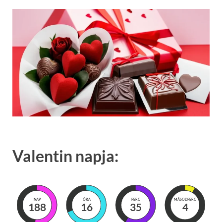
Valentin napja:
NAP
ÓRA
PERC
MÁSODPERC
188
16
35
3