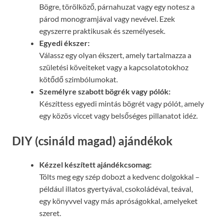
Bögre, törölköző, párnahuzat vagy egy notesz a
párod monogramjával vagy nevével. Ezek
egyszerre praktikusak és személyesek.
Egyedi ékszer:
Válassz egy olyan ékszert, amely tartalmazza a
születési köveiteket vagy a kapcsolatotokhoz
kötődő szimbólumokat.
Személyre szabott bögrék vagy pólók:
Készíttess egyedi mintás bögrét vagy pólót, amely
egy közös viccet vagy belsőséges pillanatot idéz.
DIY (csináld magad) ajándékok
Kézzel készített ajándékcsomag:
Tölts meg egy szép dobozt a kedvenc dolgokkal –
például illatos gyertyával, csokoládéval, teával,
egy könyvvel vagy más apróságokkal, amelyeket
szeret.