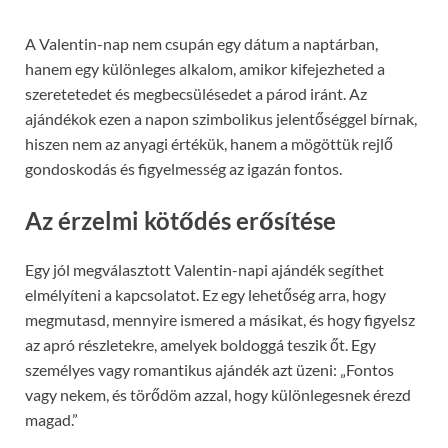
A Valentin-nap nem csupán egy dátum a naptárban,
hanem egy különleges alkalom, amikor kifejezheted a
szeretetedet és megbecsülésedet a párod iránt. Az
ajándékok ezen a napon szimbolikus jelentőséggel bírnak,
hiszen nem az anyagi értékük, hanem a mögöttük rejlő
gondoskodás és figyelmesség az igazán fontos.
Az érzelmi kötődés erősítése
Egy jól megválasztott Valentin-napi ajándék segíthet
elmélyíteni a kapcsolatot. Ez egy lehetőség arra, hogy
megmutasd, mennyire ismered a másikat, és hogy figyelsz
az apró részletekre, amelyek boldoggá teszik őt. Egy
személyes vagy romantikus ajándék azt üzeni: „Fontos
vagy nekem, és törődöm azzal, hogy különlegesnek érezd
magad.”