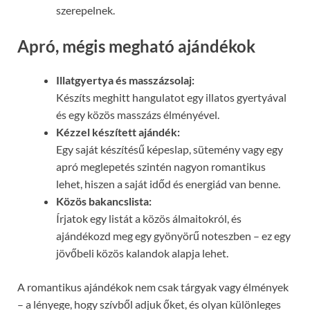
szerepelnek.
Apró, mégis megható ajándékok
Illatgyertya és masszázsolaj:
Készíts meghitt hangulatot egy illatos gyertyával
és egy közös masszázs élményével.
Kézzel készített ajándék:
Egy saját készítésű képeslap, sütemény vagy egy
apró meglepetés szintén nagyon romantikus
lehet, hiszen a saját időd és energiád van benne.
Közös bakancslista:
Írjatok egy listát a közös álmaitokról, és
ajándékozd meg egy gyönyörű noteszben – ez egy
jövőbeli közös kalandok alapja lehet.
A romantikus ajándékok nem csak tárgyak vagy élmények
– a lényege, hogy szívből adjuk őket, és olyan különleges