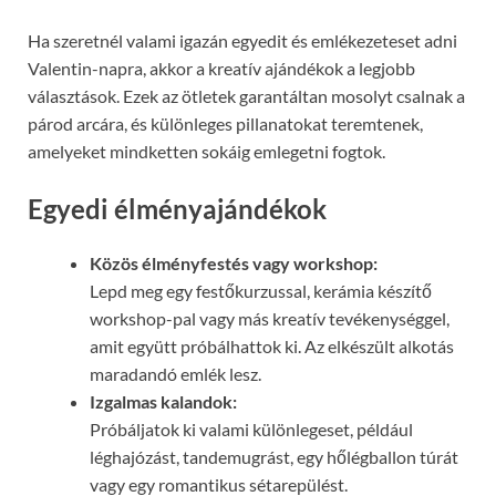
Ha szeretnél valami igazán egyedit és emlékezeteset adni
Valentin-napra, akkor a kreatív ajándékok a legjobb
választások. Ezek az ötletek garantáltan mosolyt csalnak a
párod arcára, és különleges pillanatokat teremtenek,
amelyeket mindketten sokáig emlegetni fogtok.
Egyedi élményajándékok
Közös élményfestés vagy workshop:
Lepd meg egy festőkurzussal, kerámia készítő
workshop-pal vagy más kreatív tevékenységgel,
amit együtt próbálhattok ki. Az elkészült alkotás
maradandó emlék lesz.
Izgalmas kalandok:
Próbáljatok ki valami különlegeset, például
léghajózást, tandemugrást, egy hőlégballon túrát
vagy egy romantikus sétarepülést.