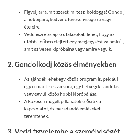
Figyelj arra, mit szeret, mi teszi boldoggá! Gondolj
a hobbijaira, kedvenc tevékenységeire vagy
ételeire.
Vedd észre az apró utalásokat: lehet, hogy az
utóbbi időben elejtett egy megjegyzést valamiről,
amit szívesen kipróbálna vagy amire vágyik.
2. Gondolkodj közös élményekben
Az ajándék lehet egy közös program is, például
egy romantikus vacsora, egy hétvégi kirándulás
vagy egy új közös hobbi kipróbálása.
A közösen megélt pillanatok erősítik a
kapcsolatot, és maradandó emlékeket
teremtenek.
3. Vedd figyelembe a személyiségét