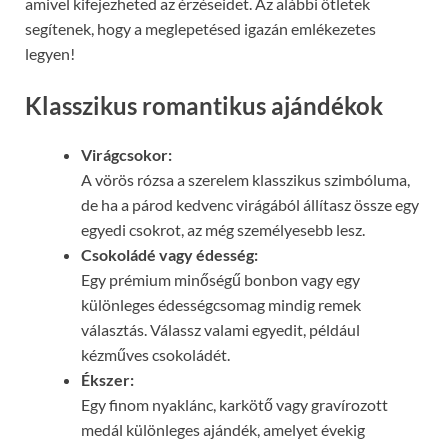
amivel kifejezheted az érzéseidet. Az alábbi ötletek
segítenek, hogy a meglepetésed igazán emlékezetes
legyen!
Klasszikus romantikus ajándékok
Virágcsokor:
A vörös rózsa a szerelem klasszikus szimbóluma,
de ha a párod kedvenc virágából állítasz össze egy
egyedi csokrot, az még személyesebb lesz.
Csokoládé vagy édesség:
Egy prémium minőségű bonbon vagy egy
különleges édességcsomag mindig remek
választás. Válassz valami egyedit, például
kézműves csokoládét.
Ékszer:
Egy finom nyaklánc, karkötő vagy gravírozott
medál különleges ajándék, amelyet évekig