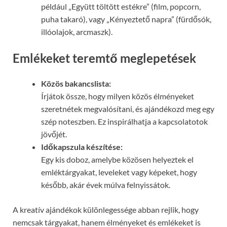
például „Együtt töltött estékre” (film, popcorn,
puha takaró), vagy „Kényeztető napra” (fürdősók,
illóolajok, arcmaszk).
Emlékeket teremtő meglepetések
Közös bakancslista:
Írjátok össze, hogy milyen közös élményeket
szeretnétek megvalósítani, és ajándékozd meg egy
szép noteszben. Ez inspirálhatja a kapcsolatotok
jövőjét.
Időkapszula készítése:
Egy kis doboz, amelybe közösen helyeztek el
emléktárgyakat, leveleket vagy képeket, hogy
később, akár évek múlva felnyissátok.
A kreatív ajándékok különlegessége abban rejlik, hogy
nemcsak tárgyakat, hanem élményeket és emlékeket is