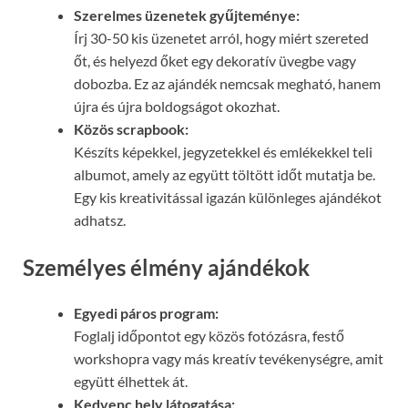
Szerelmes üzenetek gyűjteménye:
Írj 30-50 kis üzenetet arról, hogy miért szereted
őt, és helyezd őket egy dekoratív üvegbe vagy
dobozba. Ez az ajándék nemcsak megható, hanem
újra és újra boldogságot okozhat.
Közös scrapbook:
Készíts képekkel, jegyzetekkel és emlékekkel teli
albumot, amely az együtt töltött időt mutatja be.
Egy kis kreativitással igazán különleges ajándékot
adhatsz.
Személyes élmény ajándékok
Egyedi páros program:
Foglalj időpontot egy közös fotózásra, festő
workshopra vagy más kreatív tevékenységre, amit
együtt élhettek át.
Kedvenc hely látogatása: