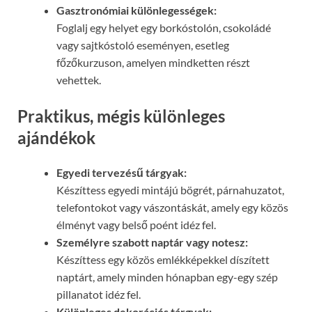
Gasztronómiai különlegességek:
Foglalj egy helyet egy borkóstolón, csokoládé
vagy sajtkóstoló eseményen, esetleg
főzőkurzuson, amelyen mindketten részt
vehettek.
Praktikus, mégis különleges
ajándékok
Egyedi tervezésű tárgyak:
Készíttess egyedi mintájú bögrét, párnahuzatot,
telefontokot vagy vászontáskát, amely egy közös
élményt vagy belső poént idéz fel.
Személyre szabott naptár vagy notesz:
Készíttess egy közös emlékképekkel díszített
naptárt, amely minden hónapban egy-egy szép
pillanatot idéz fel.
Különleges dekorációs tárgyak: