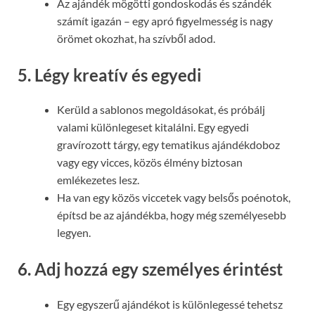
Az ajándék mögötti gondoskodás és szándék
számít igazán – egy apró figyelmesség is nagy
örömet okozhat, ha szívből adod.
5. Légy kreatív és egyedi
Kerüld a sablonos megoldásokat, és próbálj
valami különlegeset kitalálni. Egy egyedi
gravírozott tárgy, egy tematikus ajándékdoboz
vagy egy vicces, közös élmény biztosan
emlékezetes lesz.
Ha van egy közös viccetek vagy belsős poénotok,
építsd be az ajándékba, hogy még személyesebb
legyen.
6. Adj hozzá egy személyes érintést
Egy egyszerű ajándékot is különlegessé tehetsz