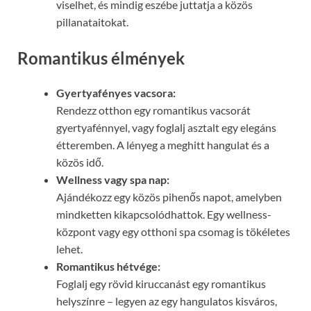
viselhet, és mindig eszébe juttatja a közös
pillanataitokat.
Romantikus élmények
Gyertyafényes vacsora:
Rendezz otthon egy romantikus vacsorát
gyertyafénnyel, vagy foglalj asztalt egy elegáns
étteremben. A lényeg a meghitt hangulat és a
közös idő.
Wellness vagy spa nap:
Ajándékozz egy közös pihenős napot, amelyben
mindketten kikapcsolódhattok. Egy wellness-
központ vagy egy otthoni spa csomag is tökéletes
lehet.
Romantikus hétvége:
Foglalj egy rövid kiruccanást egy romantikus
helyszínre – legyen az egy hangulatos kisváros,