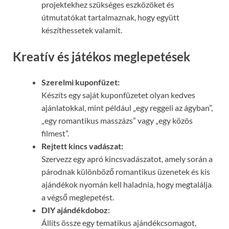
projektekhez szükséges eszközöket és
útmutatókat tartalmaznak, hogy együtt
készíthessetek valamit.
Kreatív és játékos meglepetések
Szerelmi kuponfüzet:
Készíts egy saját kuponfüzetet olyan kedves
ajánlatokkal, mint például „egy reggeli az ágyban”,
„egy romantikus masszázs” vagy „egy közös
filmest”.
Rejtett kincs vadászat:
Szervezz egy apró kincsvadászatot, amely során a
párodnak különböző romantikus üzenetek és kis
ajándékok nyomán kell haladnia, hogy megtalálja
a végső meglepetést.
DIY ajándékdoboz:
Állíts össze egy tematikus ajándékcsomagot,