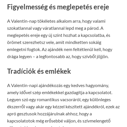
Figyelmesség és meglepetés ereje
A Valentin-nap tökéletes alkalom arra, hogy valami
szokatlannal vagy váratlannal lepd meg a párod. A
meglepetés ereje egy új színt hozhat a kapcsolatba, és
örömet szerezhetsz vele, amit mindketten sokáig
emlegetni fogtok. Az ajándék nem feltétlenül kell, hogy
drága legyen – a legfontosabb az, hogy szívből jöjjön.
Tradíciók és emlékek
A Valentin-napi ajándékozás egy kedves hagyomány,
amely idővel szép emlékekkel gazdagítja a kapcsolatot.
Legyen szó egy romantikus vacsoráról, egy különleges
ékszerről vagy akár egy kézzel készített ajándékról, ezek az
apró gesztusok hozzájárulnak ahhoz, hogy a
kapcsolatotok még erősebbé váljon, és szívmelengető