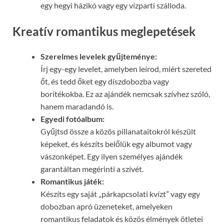
egy hegyi házikó vagy egy vízparti szálloda.
Kreatív romantikus meglepetések
Szerelmes levelek gyűjteménye:
Írj egy-egy levelet, amelyben leírod, miért szereted
őt, és tedd őket egy díszdobozba vagy
borítékokba. Ez az ajándék nemcsak szívhez szóló,
hanem maradandó is.
Egyedi fotóalbum:
Gyűjtsd össze a közös pillanataitokról készült
képeket, és készíts belőlük egy albumot vagy
vászonképet. Egy ilyen személyes ajándék
garantáltan megérinti a szívét.
Romantikus játék:
Készíts egy saját „párkapcsolati kvízt” vagy egy
dobozban apró üzeneteket, amelyeken
romantikus feladatok és közös élmények ötletei