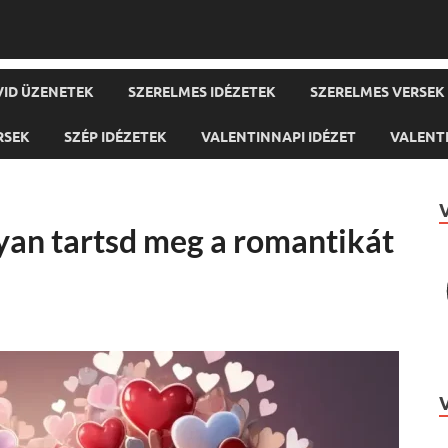
VID ÜZENETEK
SZERELMES IDÉZETEK
SZERELMES VERSEK
RSEK
SZÉP IDÉZETEK
VALENTINNAPI IDÉZET
VALENTI
yan tartsd meg a romantikát