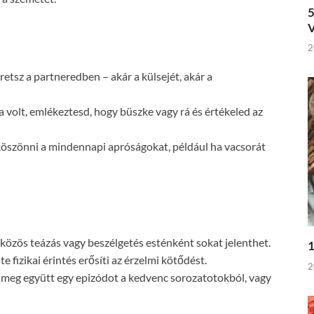
5
V
2
etsz a partneredben – akár a külsejét, akár a
 volt, emlékeztesd, hogy büszke vagy rá és értékeled az
köszönni a mindennapi apróságokat, például ha vacsorát
közös teázás vagy beszélgetés esténként sokat jelenthet.
1
te fizikai érintés erősíti az érzelmi kötődést.
2
 meg együtt egy epizódot a kedvenc sorozatotokból, vagy