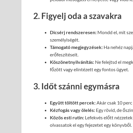
2. Figyelj oda a szavakra
Dicsérj rendszeresen:
Mondd el, mit szer
személyiségét.
Támogató megjegyzések:
Ha nehéz napja
erőfeszítéseit.
Köszönetnyilvánítás:
Ne felejtsd el meg
főzött vagy elintézett egy fontos ügyet.
3. Időt szánni egymásra
Együtt töltött percek:
Akár csak 10 perc 
Kézfogás vagy ölelés:
Egy rövid, de őszin
Közös esti rutin:
Lefekvés előtt nézzetek
olvassatok el egy fejezetet egy könyvből.