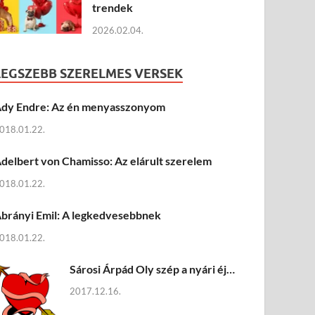
trendek
2026.02.04.
LEGSZEBB SZERELMES VERSEK
dy Endre: Az én menyasszonyom
018.01.22.
delbert von Chamisso: Az elárult szerelem
018.01.22.
brányi Emil: A legkedvesebbnek
018.01.22.
Sárosi Árpád Oly szép a nyári éj…
2017.12.16.