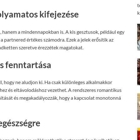
t
folyamatos kifejezése
k
 hanem a mindennapokban is. A kis gesztusok, például egy
 a partnered értékes számodra. Ezek a jelek erősítik az
indketten szeretve érezzétek magatokat.
és fenntartása
ll, hogy ne aludjon ki. Ha csak különleges alkalmakkor
hez és eltávolodáshoz vezethet. A rendszeres romantikus
imitását és megakadályozzák, hogy a kapcsolat monotonná
 egészségre