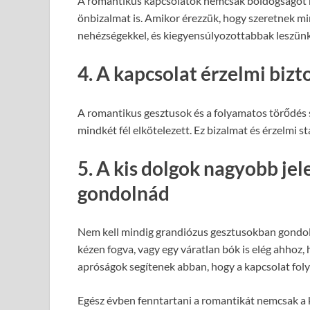
A romantikus kapcsolatok nemcsak boldogságot h
önbizalmat is. Amikor érezzük, hogy szeretnek 
nehézségekkel, és kiegyensúlyozottabbak leszünk
4. A kapcsolat érzelmi bi
A romantikus gesztusok és a folyamatos törődés s
mindkét fél elkötelezett. Ez bizalmat és érzelmi s
5. A kis dolgok nagyobb jel
gondolnád
Nem kell mindig grandiózus gesztusokban gondolko
kézen fogva, vagy egy váratlan bók is elég ahhoz,
apróságok segítenek abban, hogy a kapcsolat fol
Egész évben fenntartani a romantikát nemcsak a k