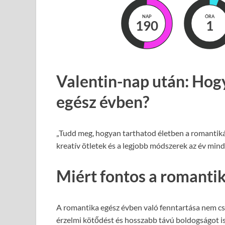
NAP
ÓRA
190
1
Valentin-nap után: Hog
egész évben?
„Tudd meg, hogyan tarthatod életben a romantikát
kreatív ötletek és a legjobb módszerek az év mind
Miért fontos a romanti
A romantika egész évben való fenntartása nem cs
érzelmi kötődést és hosszabb távú boldogságot i