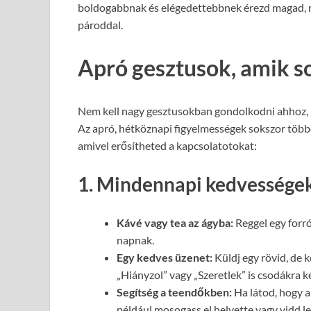
boldogabbnak és elégedettebbnek érezd magad, m
pároddal.
Apró gesztusok, amik s
Nem kell nagy gesztusokban gondolkodni ahhoz, ho
Az apró, hétköznapi figyelmességek sokszor többe
amivel erősítheted a kapcsolatotokat:
1. Mindennapi kedvessége
Kávé vagy tea az ágyba:
Reggel egy forró
napnak.
Egy kedves üzenet:
Küldj egy rövid, de k
„Hiányzol” vagy „Szeretlek” is csodákra k
Segítség a teendőkben:
Ha látod, hogy a 
például mosogass el helyette vagy vidd le