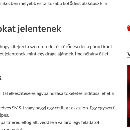
iközben mélyebb és tartósabb kötődést alakítasz ki a
okat jelentenek
gy kifejezd a szeretetedet és törődésedet a párod iránt.
t jelentenek, mint egy drága ajándék. Íme néhány ötlet,
k
 ital elkészítése és ágyba hozása tökéletes indítása lehet a
edves SMS-t vagy hagyj egy cetlit az asztalon. Egy egyszerű
épes.
partnered elfoglalt, vedd le a válláról egy feladatot,
 a szemetet.