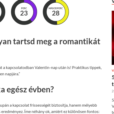
PERC
MÁSODPERC
23
27
yan tartsd meg a romantikát
 a kapcsolatodban Valentin-nap után is! Praktikus tippek,
V
en napjára.”
ka egész évben?
2
5
upán a kapcsolat frissességét biztosítja, hanem mélyebb
V
s eredményez. Íme néhány ok, amiért ez különösen fontos:
t