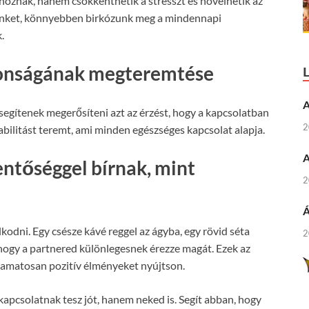
oznak, hanem csökkenthetik a stresszt és növelhetik az
minket, könnyebben birkózunk meg a mindennapi
.
ztonságának megteremtése
A
egítenek megerősíteni azt az érzést, hogy a kapcsolatban
2
tabilitást teremt, ami minden egészséges kapcsolat alapja.
A
entőséggel bírnak, mint
2
Á
dni. Egy csésze kávé reggel az ágyba, egy rövid séta
2
 hogy a partnered különlegesnek érezze magát. Ezek az
yamatosan pozitív élményeket nyújtson.
apcsolatnak tesz jót, hanem neked is. Segít abban, hogy