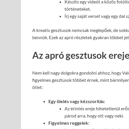
Készíts egy videót a közös fotói
történeteket.
Írj egy saját verset vagy egy dal 
A kreatív gesztusok nemcsak meglepőek, de sokkal
bennük. Ezek az apró részletek gyakran többet je
Az apró gesztusok erej
Nem kell nagy dolgokra gondolni ahhoz, hogy Val
figyelmes gesztusok többet érnek, mint bármilyen
ötlet:
Egy ölelés vagy kézszorítás:
Az érintés ereje hihetetlenül erő
párod arra, hogy ott vagy neki.
Figyelmes reggelek: