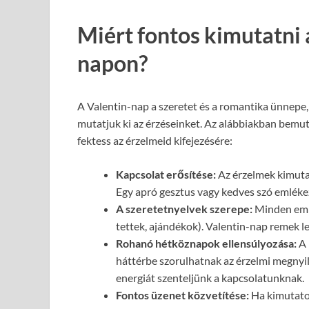
Miért fontos kimutatni 
napon?
A Valentin-nap a szeretet és a romantika ünnepe, 
mutatjuk ki az érzéseinket. Az alábbiakban bemu
fektess az érzelmeid kifejezésére:
Kapcsolat erősítése:
Az érzelmek kimutat
Egy apró gesztus vagy kedves szó emlékez
A szeretetnyelvek szerepe:
Minden ember
tettek, ajándékok). Valentin-nap remek l
Rohanó hétköznapok ellensúlyozása:
A 
háttérbe szorulhatnak az érzelmi megnyil
energiát szenteljünk a kapcsolatunknak.
Fontos üzenet közvetítése:
Ha kimutatod