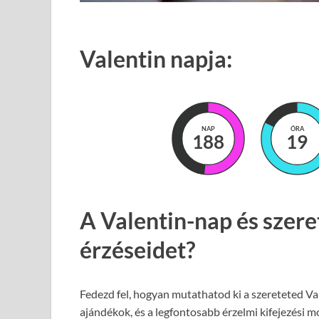
Valentin napja:
NAP
ÓRA
188
19
A Valentin-nap és szere
érzéseidet?
Fedezd fel, hogyan mutathatod ki a szereteted Va
ajándékok, és a legfontosabb érzelmi kifejezési