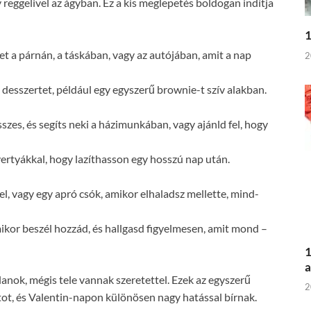
reggelivel az ágyban. Ez a kis meglepetés boldogan indítja
1
tet a párnán, a táskában, vagy az autójában, amit a nap
2
 desszertet, például egy egyszerű brownie-t szív alakban.
sszes, és segíts neki a házimunkában, vagy ajánld fel, hogy
yertyákkal, hogy lazíthasson egy hosszú nap után.
l, vagy egy apró csók, amikor elhaladsz mellette, mind-
ikor beszél hozzád, és hallgasd figyelmesen, amit mond –
1
a
anok, mégis tele vannak szeretettel. Ezek az egyszerű
2
ot, és Valentin-napon különösen nagy hatással bírnak.