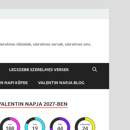
szerelmes idézetek, szerelmes versek, szerelmes sms,
LEGSZEBB SZERELMES VERSEK
N NAPI KÉPEK
VALENTIN NAPJA BLOG
VALENTIN NAPJA 2027-BEN
NAP
ÓRA
PERC
MÁSODPERC
188
19
44
23