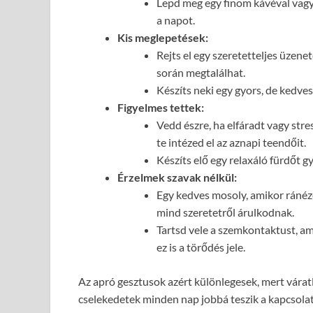
Lepd meg egy finom kávéval vagy 
a napot.
Kis meglepetések:
Rejts el egy szeretetteljes üzene
során megtalálhat.
Készíts neki egy gyors, de kedves
Figyelmes tettek:
Vedd észre, ha elfáradt vagy stre
te intézed el az aznapi teendőit.
Készíts elő egy relaxáló fürdőt g
Érzelmek szavak nélkül:
Egy kedves mosoly, amikor ránéze
mind szeretetről árulkodnak.
Tartsd vele a szemkontaktust, am
ez is a törődés jele.
Az apró gesztusok azért különlegesek, mert váratl
cselekedetek minden nap jobbá teszik a kapcsolat