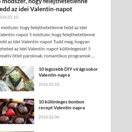
5 módszer, hogy felejthetetlenné
tedd az idei Valentin-napot
026.02.10.
 módszer, hogy felejthetetlenné tedd az idei
alentin-napot 5 módszer, hogy felejthetetlenné
edd az idei Valentin-napot Tudd meg, hogyan
eheted az idei Valentin-napot különlegessé! 5
reatív ötlet pároknak, romantikus programok …
10 legszebb DIY virágcsokor
Valentin-napra
2026.02.10.
10 különleges bonbon
recept Valentin-napra
2026.02.06.