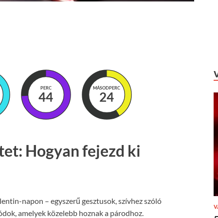
PERC
MÁSODPERC
44
23
tet: Hogyan fejezd ki
lentin-napon – egyszerű gesztusok, szívhez szóló
V
 módok, amelyek közelebb hoznak a párodhoz.