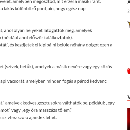
velet, amelyben megosztod, mit érzel a másik iránt.
Á
t a lakás különböző pontjain, hogy egész nap
2
t, ahol olyan helyeket látogattok meg, amelyek
(például ahol először találkoztatok).
tát”, és kezdjetek el kipipálni belőle néhány dolgot ezen a
t (szívek, betűk), amelyek a másik nevére vagy egy közös
napi vacsorát, amelyben minden fogás a párod kedvenc
t,” amelyek kedves gesztusokra válthatók be, például: „egy
amot” vagy „egy óra masszázs tőlem.”
s szívhez szóló ajándék lehet.