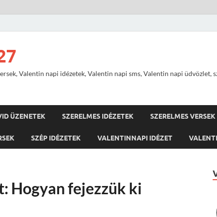
27
ersek, Valentin napi idézetek, Valentin napi sms, Valentin napi üdvözlet, 
VID ÜZENETEK
SZERELMES IDÉZETEK
SZERELMES VERSEK
RSEK
SZÉP IDÉZETEK
VALENTINNAPI IDÉZET
VALENTI
t: Hogyan fejezzük ki