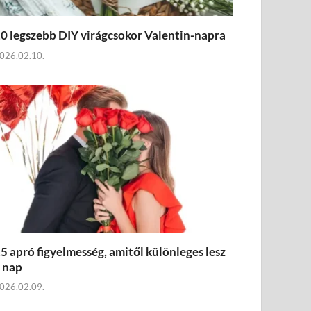
0 legszebb DIY virágcsokor Valentin-napra
026.02.10.
5 apró figyelmesség, amitől különleges lesz
 nap
026.02.09.