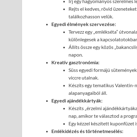
Írj egy hagyományos szerelmes le
Rejts el kedves, rövid üzeneteke
találkozhasson velük.
Egyedi élmények szervezése:
Tervezz egy „emlékséta” útvonala
különlegesek a kapcsolatotokban 
Állíts össze egy közös „bakancslis
napon.
Kreatív gasztronómia:
Süss egyedi formájú süteményeke
viccre utalnak.
Készíts egy tematikus Valentin-
alapanyagaiból áll.
Egyedi ajándékkártyák:
Készíts „érzelmi ajándékkártyáka
nap, amikor te választod a progr
Egy kézzel készített kuponfüzet i
Emlékidézés és történetmesélés: