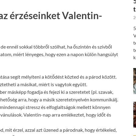
az érzéseinket Valentin-
2
5
V
t
de ennél sokkal többről szólhat, ha őszintén és szívből
t
tatom, miért lényeges, hogy ezen a napon külön hangsúlyt
k
ása segít mélyíteni a kötődést közted és a párod között.
tetheti a másikat, miért is vagytok együtt.
 másképp fogadja és fejezi ki a szeretetet (pl. szavak,
ehetőség arra, hogy a másik szeretetnyelvén kommunikálj.
mindennapi stressz és elfoglaltságok mellett könnyen
vánulások. Valentin-nap arra emlékeztet, hogy időt és
, mit érzel, azzal azt üzened a párodnak, hogy értékeled,