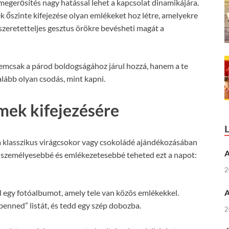
megerősítés nagy hatással lehet a kapcsolat dinamikájára.
 őszinte kifejezése olyan emlékeket hoz létre, amelyekre
zeretetteljes gesztus örökre bevésheti magát a
nemcsak a párod boldogságához járul hozzá, hanem a te
galább olyan csodás, mint kapni.
mek kifejezésére
a klasszikus virágcsokor vagy csokoládé ajándékozásában
A
l személyesebbé és emlékezetesebbé teheted ezt a napot:
2
l egy fotóalbumot, amely tele van közös emlékekkel.
A
 benned” listát, és tedd egy szép dobozba.
2