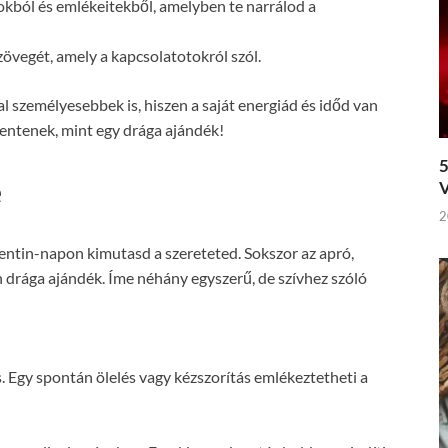
tokból és emlékeitekből, amelyben te narrálod a
szövegét, amely a kapcsolatotokról szól.
 személyesebbek is, hiszen a saját energiád és időd van
lentenek, mint egy drága ajándék!
5
e
V
2
entin-napon kimutasd a szereteted. Sokszor az apró,
 drága ajándék. Íme néhány egyszerű, de szívhez szóló
s. Egy spontán ölelés vagy kézszorítás emlékeztetheti a