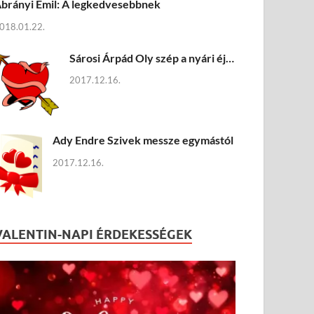
brányi Emil: A legkedvesebbnek
018.01.22.
Sárosi Árpád Oly szép a nyári éj…
2017.12.16.
Ady Endre Szivek messze egymástól
2017.12.16.
VALENTIN-NAPI ÉRDEKESSÉGEK