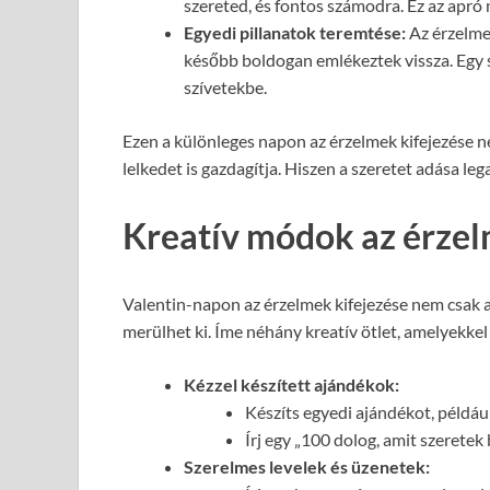
szereted, és fontos számodra. Ez az apró 
Egyedi pillanatok teremtése:
Az érzelmek
később boldogan emlékeztek vissza. Egy s
szívetekbe.
Ezen a különleges napon az érzelmek kifejezése 
lelkedet is gazdagítja. Hiszen a szeretet adása le
Kreatív módok az érzel
Valentin-napon az érzelmek kifejezése nem csak 
merülhet ki. Íme néhány kreatív ötlet, amelyekke
Kézzel készített ajándékok:
Készíts egyedi ajándékot, példáu
Írj egy „100 dolog, amit szeretek
Szerelmes levelek és üzenetek: