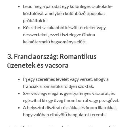
Lepd meg a párodat egy különleges csokoládé-
kóstolóval, amelyben különböző típusokat
próbáltok ki.
Készíthetsz kakaóból készült ételeket vagy
desszerteket, ezzel tisztelegve Ghána
kakaótermelő hagyománya előtt.
3. Franciaország: Romantikus
üzenetek és vacsora
Írj egy szerelmes levelet vagy verset, ahogy a
franciák a romantika földjén szoktak.
Szervezz egy elegáns gyertyafényes vacsorát, és
egészítsd ki egy üveg finom borral vagy pezsgővel.
A helyszínt díszítsd rózsákkal és finom illatokkal,
hogy valóban elbűvölő hangulatot teremts.