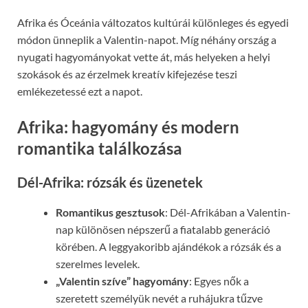
Afrika és Óceánia változatos kultúrái különleges és egyedi
módon ünneplik a Valentin-napot. Míg néhány ország a
nyugati hagyományokat vette át, más helyeken a helyi
szokások és az érzelmek kreatív kifejezése teszi
emlékezetessé ezt a napot.
Afrika: hagyomány és modern
romantika találkozása
Dél-Afrika: rózsák és üzenetek
Romantikus gesztusok
: Dél-Afrikában a Valentin-
nap különösen népszerű a fiatalabb generáció
körében. A leggyakoribb ajándékok a rózsák és a
szerelmes levelek.
„Valentin szíve” hagyomány
: Egyes nők a
szeretett személyük nevét a ruhájukra tűzve