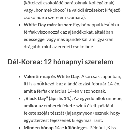
(kötelező csokoládé barátoknak, kollégáknak)
vagy „honmei-choco” (a valódi érzéseket kifejező
csokoládé a szerelem számára).
White Day márciusban
: Egy hónappal később a
férfiak viszonozzák az ajándékokat, általában
édességgel vagy más ajándékkal, ami gyakran
drágább, mint az eredeti csokoládé.
Dél-Korea: 12 hónapnyi szerelem
Valentin-nap és White Day
: Akárcsak Japánban,
itt is a nők kezdik az ajándékozást február 14-én,
amit a férfiak március 14-én viszonoznak.
„Black Day” (április 14.)
: Az egyedülállók ünnepe,
amikor az emberek fekete színű ételt, például
fekete szójás tésztát (jajangmyeon) esznek, hogy
együttérzést fejezzenek ki egymás iránt.
Minden hónap 14-e különleges
: Például „Kiss