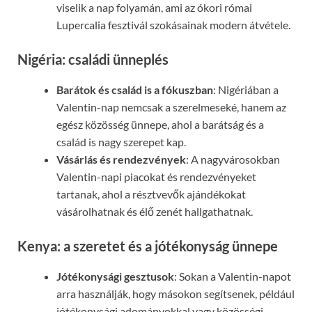
viselik a nap folyamán, ami az ókori római
Lupercalia fesztivál szokásainak modern átvétele.
Nigéria: családi ünneplés
Barátok és család is a fókuszban
: Nigériában a
Valentin-nap nemcsak a szerelmeseké, hanem az
egész közösség ünnepe, ahol a barátság és a
család is nagy szerepet kap.
Vásárlás és rendezvények
: A nagyvárosokban
Valentin-napi piacokat és rendezvényeket
tartanak, ahol a résztvevők ajándékokat
vásárolhatnak és élő zenét hallgathatnak.
Kenya: a szeretet és a jótékonyság ünnepe
Jótékonysági gesztusok
: Sokan a Valentin-napot
arra használják, hogy másokon segítsenek, például
jótékonysági adományokkal vagy közösségi