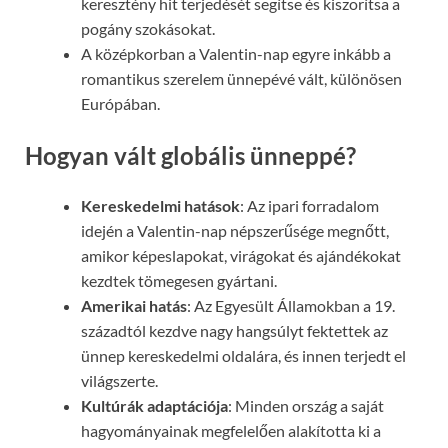
keresztény hit terjedését segítse és kiszorítsa a
pogány szokásokat.
A középkorban a Valentin-nap egyre inkább a
romantikus szerelem ünnepévé vált, különösen
Európában.
Hogyan vált globális ünneppé?
Kereskedelmi hatások
: Az ipari forradalom
idején a Valentin-nap népszerűsége megnőtt,
amikor képeslapokat, virágokat és ajándékokat
kezdtek tömegesen gyártani.
Amerikai hatás
: Az Egyesült Államokban a 19.
századtól kezdve nagy hangsúlyt fektettek az
ünnep kereskedelmi oldalára, és innen terjedt el
világszerte.
Kultúrák adaptációja
: Minden ország a saját
hagyományainak megfelelően alakította ki a