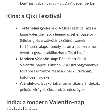
Day” júniusban vagy „Hug Day” decemberben.
Kína: a Qixi Fesztivál
Történelmi gyökerek
: A Qixi Fesztivál, azaz a
kínai Valentin-nap, a legendás tehénpásztor
(Niulang) és a szövőlány (Zhinü) szerelmi
történetén alapul, amely során a két szerelmes
évente egyszer találkozhat a Tejút hídján.
Modern Valentin-nap
: Bár a február 14-i
Valentin-napot is ünneplik, a Qixi hagyománya
továbbra is fontos része a kínai kultúrának,
különösen vidéken.
Ajándékok
: Gyakoriak a romantikus ajándékok,
például virágok, ékszerek és édességek.
India: a modern Valentin-nap
térhódítása