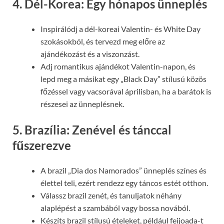
4. Dél-Korea: Egy hónapos ünneplés
Inspirálódj a dél-koreai Valentin- és White Day
szokásokból, és tervezd meg előre az
ajándékozást és a viszonzást.
Adj romantikus ajándékot Valentin-napon, és
lepd meg a másikat egy „Black Day” stílusú közös
főzéssel vagy vacsorával áprilisban, ha a barátok is
részesei az ünneplésnek.
5. Brazília: Zenével és tánccal
fűszerezve
A brazil „Dia dos Namorados” ünneplés színes és
élettel teli, ezért rendezz egy táncos estét otthon.
Válassz brazil zenét, és tanuljatok néhány
alaplépést a szambából vagy bossa novából.
Készíts brazil stílusú ételeket, például feijoada-t