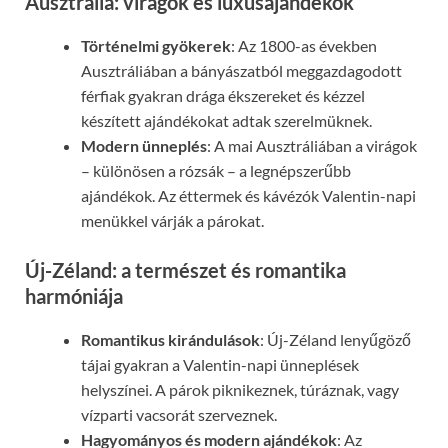
Ausztrália: virágok és luxusajándékok
Történelmi gyökerek
: Az 1800-as években
Ausztráliában a bányászatból meggazdagodott
férfiak gyakran drága ékszereket és kézzel
készített ajándékokat adtak szerelmüknek.
Modern ünneplés
: A mai Ausztráliában a virágok
– különösen a rózsák – a legnépszerűbb
ajándékok. Az éttermek és kávézók Valentin-napi
menükkel várják a párokat.
Új-Zéland: a természet és romantika
harmóniája
Romantikus kirándulások
: Új-Zéland lenyűgöző
tájai gyakran a Valentin-napi ünneplések
helyszínei. A párok piknikeznek, túráznak, vagy
vízparti vacsorát szerveznek.
Hagyományos és modern ajándékok
: Az