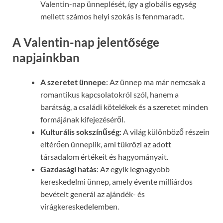
Valentin-nap ünneplését, így a globális egység
mellett számos helyi szokás is fennmaradt.
A Valentin-nap jelentősége
napjainkban
A szeretet ünnepe
: Az ünnep ma már nemcsak a
romantikus kapcsolatokról szól, hanem a
barátság, a családi kötelékek és a szeretet minden
formájának kifejezéséről.
Kulturális sokszínűség
: A világ különböző részein
eltérően ünneplik, ami tükrözi az adott
társadalom értékeit és hagyományait.
Gazdasági hatás
: Az egyik legnagyobb
kereskedelmi ünnep, amely évente milliárdos
bevételt generál az ajándék- és
virágkereskedelemben.