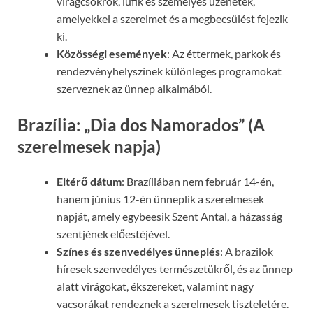
virágcsokrok, lufik és személyes üzenetek,
amelyekkel a szerelmet és a megbecsülést fejezik
ki.
Közösségi események
: Az éttermek, parkok és
rendezvényhelyszínek különleges programokat
szerveznek az ünnep alkalmából.
Brazília: „Dia dos Namorados” (A
szerelmesek napja)
Eltérő dátum
: Brazíliában nem február 14-én,
hanem június 12-én ünneplik a szerelmesek
napját, amely egybeesik Szent Antal, a házasság
szentjének előestéjével.
Színes és szenvedélyes ünneplés
: A brazilok
híresek szenvedélyes természetükről, és az ünnep
alatt virágokat, ékszereket, valamint nagy
vacsorákat rendeznek a szerelmesek tiszteletére.