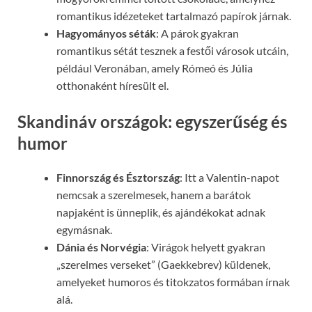
romantikus idézeteket tartalmazó papírok járnak.
Hagyományos séták
: A párok gyakran
romantikus sétát tesznek a festői városok utcáin,
például Veronában, amely Rómeó és Júlia
otthonaként híresült el.
Skandináv országok: egyszerűség és
humor
Finnország és Észtország
: Itt a Valentin-napot
nemcsak a szerelmesek, hanem a barátok
napjaként is ünneplik, és ajándékokat adnak
egymásnak.
Dánia és Norvégia
: Virágok helyett gyakran
„szerelmes verseket” (Gaekkebrev) küldenek,
amelyeket humoros és titokzatos formában írnak
alá.