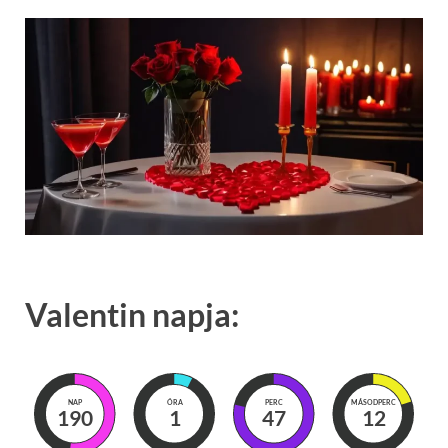
Valentin napja:
NAP
ÓRA
PERC
MÁSODPERC
190
1
47
10