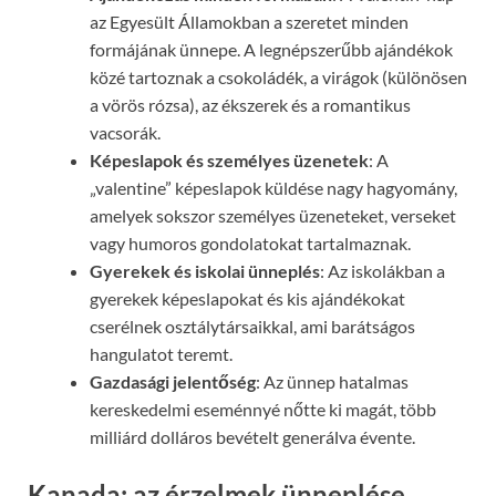
az Egyesült Államokban a szeretet minden
formájának ünnepe. A legnépszerűbb ajándékok
közé tartoznak a csokoládék, a virágok (különösen
a vörös rózsa), az ékszerek és a romantikus
vacsorák.
Képeslapok és személyes üzenetek
: A
„valentine” képeslapok küldése nagy hagyomány,
amelyek sokszor személyes üzeneteket, verseket
vagy humoros gondolatokat tartalmaznak.
Gyerekek és iskolai ünneplés
: Az iskolákban a
gyerekek képeslapokat és kis ajándékokat
cserélnek osztálytársaikkal, ami barátságos
hangulatot teremt.
Gazdasági jelentőség
: Az ünnep hatalmas
kereskedelmi eseménnyé nőtte ki magát, több
milliárd dolláros bevételt generálva évente.
Kanada: az érzelmek ünneplése