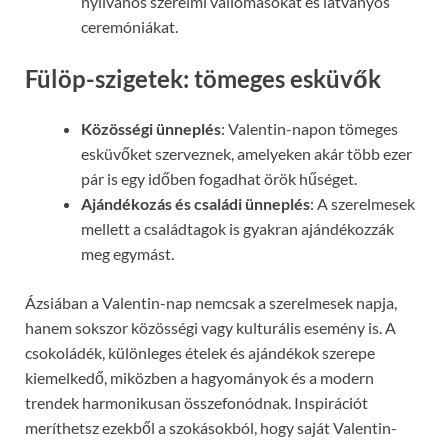
nyilvános szerelmi vallomásokat és látványos
ceremóniákat.
Fülöp-szigetek: tömeges esküvők
Közösségi ünneplés
: Valentin-napon tömeges
esküvőket szerveznek, amelyeken akár több ezer
pár is egy időben fogadhat örök hűséget.
Ajándékozás és családi ünneplés
: A szerelmesek
mellett a családtagok is gyakran ajándékozzák
meg egymást.
Ázsiában a Valentin-nap nemcsak a szerelmesek napja,
hanem sokszor közösségi vagy kulturális esemény is. A
csokoládék, különleges ételek és ajándékok szerepe
kiemelkedő, miközben a hagyományok és a modern
trendek harmonikusan összefonódnak. Inspirációt
meríthetsz ezekből a szokásokból, hogy saját Valentin-