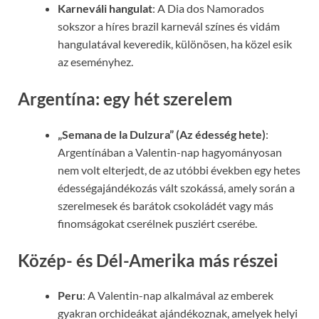
Karneváli hangulat
: A Dia dos Namorados
sokszor a híres brazil karnevál színes és vidám
hangulatával keveredik, különösen, ha közel esik
az eseményhez.
Argentína: egy hét szerelem
„Semana de la Dulzura” (Az édesség hete)
:
Argentínában a Valentin-nap hagyományosan
nem volt elterjedt, de az utóbbi években egy hetes
édességajándékozás vált szokássá, amely során a
szerelmesek és barátok csokoládét vagy más
finomságokat cserélnek pusziért cserébe.
Közép- és Dél-Amerika más részei
Peru
: A Valentin-nap alkalmával az emberek
gyakran orchideákat ajándékoznak, amelyek helyi