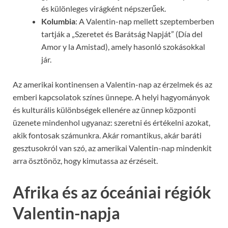
és különleges virágként népszerűek.
Kolumbia
: A Valentin-nap mellett szeptemberben
tartják a „Szeretet és Barátság Napját” (Día del
Amor y la Amistad), amely hasonló szokásokkal
jár.
Az amerikai kontinensen a Valentin-nap az érzelmek és az
emberi kapcsolatok színes ünnepe. A helyi hagyományok
és kulturális különbségek ellenére az ünnep központi
üzenete mindenhol ugyanaz: szeretni és értékelni azokat,
akik fontosak számunkra. Akár romantikus, akár baráti
gesztusokról van szó, az amerikai Valentin-nap mindenkit
arra ösztönöz, hogy kimutassa az érzéseit.
Afrika és az óceániai régiók
Valentin-napja