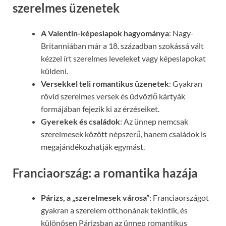
szerelmes üzenetek
A Valentin-képeslapok hagyománya
: Nagy-
Britanniában már a 18. században szokássá vált
kézzel írt szerelmes leveleket vagy képeslapokat
küldeni.
Versekkel teli romantikus üzenetek
: Gyakran
rövid szerelmes versek és üdvözlő kártyák
formájában fejezik ki az érzéseiket.
Gyerekek és családok
: Az ünnep nemcsak
szerelmesek között népszerű, hanem családok is
megajándékozhatják egymást.
Franciaország: a romantika hazája
Párizs, a „szerelmesek városa”
: Franciaországot
gyakran a szerelem otthonának tekintik, és
különösen Párizsban az ünnep romantikus