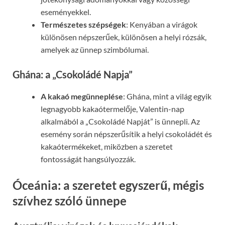
eseményekkel.
Természetes szépségek
: Kenyában a virágok
különösen népszerűek, különösen a helyi rózsák,
amelyek az ünnep szimbólumai.
Ghána: a „Csokoládé Napja”
A kakaó megünneplése
: Ghána, mint a világ egyik
legnagyobb kakaótermelője, Valentin-nap
alkalmából a „Csokoládé Napját” is ünnepli. Az
esemény során népszerűsítik a helyi csokoládét és
kakaótermékeket, miközben a szeretet
fontosságát hangsúlyozzák.
Óceánia: a szeretet egyszerű, mégis
szívhez szóló ünnepe