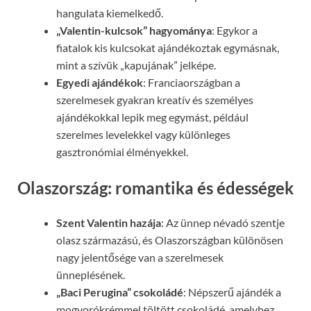
hangulata kiemelkedő.
„Valentin-kulcsok” hagyománya
: Egykor a
fiatalok kis kulcsokat ajándékoztak egymásnak,
mint a szívük „kapujának” jelképe.
Egyedi ajándékok
: Franciaországban a
szerelmesek gyakran kreatív és személyes
ajándékokkal lepik meg egymást, például
szerelmes levelekkel vagy különleges
gasztronómiai élményekkel.
Olaszország: romantika és édességek
Szent Valentin hazája
: Az ünnep névadó szentje
olasz származású, és Olaszországban különösen
nagy jelentősége van a szerelmesek
ünneplésének.
„Baci Perugina” csokoládé
: Népszerű ajándék a
mogyorókrémmel töltött csokoládé, amelyhez