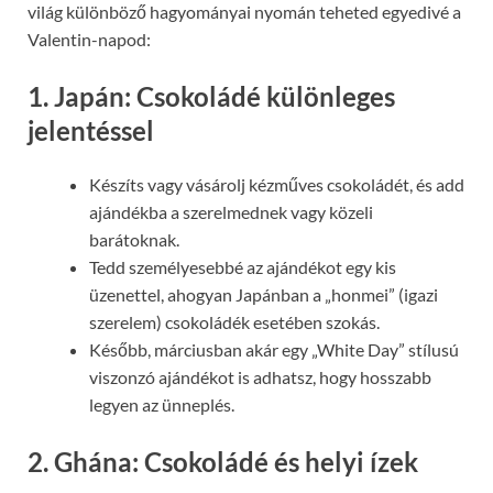
világ különböző hagyományai nyomán teheted egyedivé a
Valentin-napod:
1. Japán: Csokoládé különleges
jelentéssel
Készíts vagy vásárolj kézműves csokoládét, és add
ajándékba a szerelmednek vagy közeli
barátoknak.
Tedd személyesebbé az ajándékot egy kis
üzenettel, ahogyan Japánban a „honmei” (igazi
szerelem) csokoládék esetében szokás.
Később, márciusban akár egy „White Day” stílusú
viszonzó ajándékot is adhatsz, hogy hosszabb
legyen az ünneplés.
2. Ghána: Csokoládé és helyi ízek