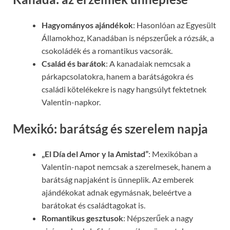
Hagyományos ajándékok
: Hasonlóan az Egyesült
Államokhoz, Kanadában is népszerűek a rózsák, a
csokoládék és a romantikus vacsorák.
Család és barátok
: A kanadaiak nemcsak a
párkapcsolatokra, hanem a barátságokra és
családi kötelékekre is nagy hangsúlyt fektetnek
Valentin-napkor.
Mexikó: barátság és szerelem napja
„El Día del Amor y la Amistad”
: Mexikóban a
Valentin-napot nemcsak a szerelmesek, hanem a
barátság napjaként is ünneplik. Az emberek
ajándékokat adnak egymásnak, beleértve a
barátokat és családtagokat is.
Romantikus gesztusok
: Népszerűek a nagy