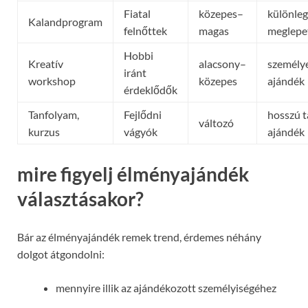
Fiatal
közepes–
különle
Kalandprogram
felnőttek
magas
meglepe
Hobbi
Kreatív
alacsony–
személy
iránt
workshop
közepes
ajándék
érdeklődők
Tanfolyam,
Fejlődni
hosszú 
változó
kurzus
vágyók
ajándék
mire figyelj élményajándék
választásakor?
Bár az élményajándék remek trend, érdemes néhány
dolgot átgondolni:
mennyire illik az ajándékozott személyiségéhez