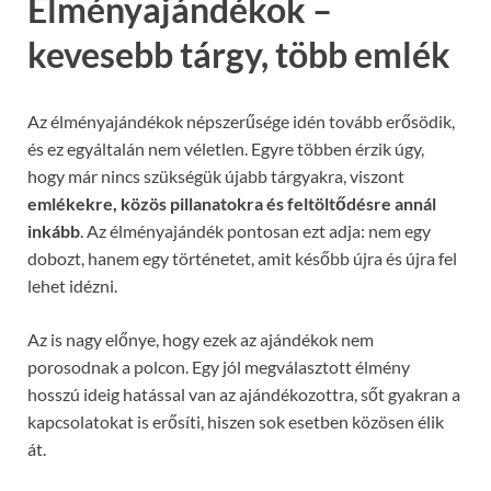
Élményajándékok –
kevesebb tárgy, több emlék
Az élményajándékok népszerűsége idén tovább erősödik,
és ez egyáltalán nem véletlen. Egyre többen érzik úgy,
hogy már nincs szükségük újabb tárgyakra, viszont
emlékekre, közös pillanatokra és feltöltődésre annál
inkább
. Az élményajándék pontosan ezt adja: nem egy
dobozt, hanem egy történetet, amit később újra és újra fel
lehet idézni.
Az is nagy előnye, hogy ezek az ajándékok nem
porosodnak a polcon. Egy jól megválasztott élmény
hosszú ideig hatással van az ajándékozottra, sőt gyakran a
kapcsolatokat is erősíti, hiszen sok esetben közösen élik
át.