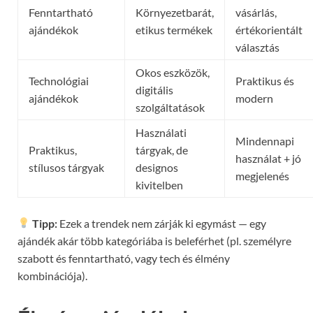
Fenntartható
Környezetbarát,
vásárlás,
ajándékok
etikus termékek
értékorientált
választás
Okos eszközök,
Technológiai
Praktikus és
digitális
ajándékok
modern
szolgáltatások
Használati
Mindennapi
Praktikus,
tárgyak, de
használat + jó
stílusos tárgyak
designos
megjelenés
kivitelben
Tipp:
Ezek a trendek nem zárják ki egymást — egy
ajándék akár több kategóriába is beleférhet (pl. személyre
szabott és fenntartható, vagy tech és élmény
kombinációja).