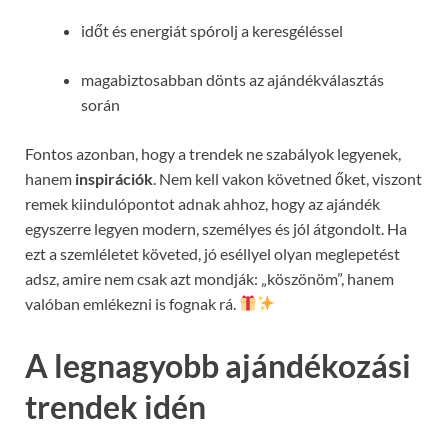
időt és energiát spórolj a keresgéléssel
magabiztosabban dönts az ajándékválasztás
során
Fontos azonban, hogy a trendek ne szabályok legyenek,
hanem
inspirációk
. Nem kell vakon követned őket, viszont
remek kiindulópontot adnak ahhoz, hogy az ajándék
egyszerre legyen modern, személyes és jól átgondolt. Ha
ezt a szemléletet követed, jó eséllyel olyan meglepetést
adsz, amire nem csak azt mondják: „köszönöm”, hanem
valóban emlékezni is fognak rá.
A legnagyobb ajándékozási
trendek idén