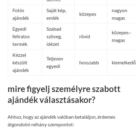
Fotós
Saját kép,
nagyon
közepes
ajándék
emlék
magas
Egyedi
Szabad
közepes–
feliratos
szöveg,
rövid
magas
termék
idézet
Kézzel
Teljesen
készült
hosszabb
kiemelkedő
egyedi
ajándék
mire figyelj személyre szabott
ajándék választásakor?
Ahhoz, hogy az ajándék valóban betaláljon, érdemes
átgondolni néhány szempontot: