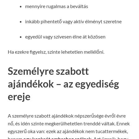
mennyire rugalmas a beváltás
inkább pihentető vagy aktív élményt szeretne
egyedül vagy szívesen élne át közösen
Ha ezekre figyelsz, szinte lehetetlen mellélőni.
Személyre szabott
ajándékok – az egyediség
ereje
A személyre szabott ajándékok népszerűsége évről évre
nő, és idén szinte megkerülhetetlen trenddé váltak. Ennek
egyszerű oka van: ezek az ajándékok nem tucattermékek,
hanem
egy konkrét emberhez szólnak
. Azt üzenik, hogy