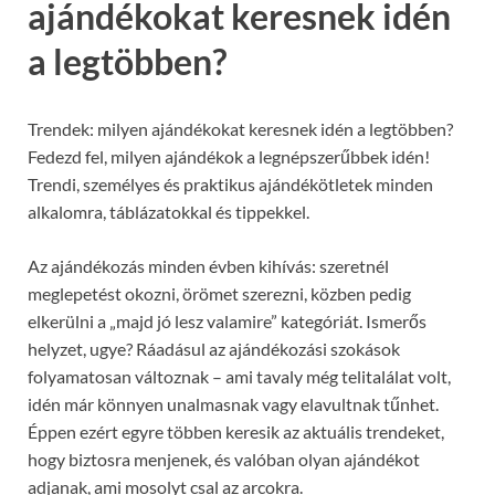
ajándékokat keresnek idén
a legtöbben?
Trendek: milyen ajándékokat keresnek idén a legtöbben?
Fedezd fel, milyen ajándékok a legnépszerűbbek idén!
Trendi, személyes és praktikus ajándékötletek minden
alkalomra, táblázatokkal és tippekkel.
Az ajándékozás minden évben kihívás: szeretnél
meglepetést okozni, örömet szerezni, közben pedig
elkerülni a „majd jó lesz valamire” kategóriát. Ismerős
helyzet, ugye? Ráadásul az ajándékozási szokások
folyamatosan változnak – ami tavaly még telitalálat volt,
idén már könnyen unalmasnak vagy elavultnak tűnhet.
Éppen ezért egyre többen keresik az aktuális trendeket,
hogy biztosra menjenek, és valóban olyan ajándékot
adjanak, ami mosolyt csal az arcokra.