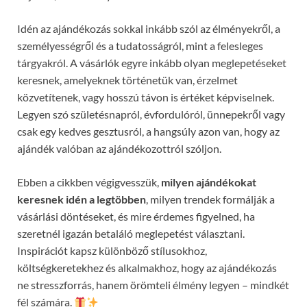
Idén az ajándékozás sokkal inkább szól az élményekről, a
személyességről és a tudatosságról, mint a felesleges
tárgyakról. A vásárlók egyre inkább olyan meglepetéseket
keresnek, amelyeknek történetük van, érzelmet
közvetítenek, vagy hosszú távon is értéket képviselnek.
Legyen szó születésnapról, évfordulóról, ünnepekről vagy
csak egy kedves gesztusról, a hangsúly azon van, hogy az
ajándék valóban az ajándékozottról szóljon.
Ebben a cikkben végigvesszük,
milyen ajándékokat
keresnek idén a legtöbben
, milyen trendek formálják a
vásárlási döntéseket, és mire érdemes figyelned, ha
szeretnél igazán betaláló meglepetést választani.
Inspirációt kapsz különböző stílusokhoz,
költségkeretekhez és alkalmakhoz, hogy az ajándékozás
ne stresszforrás, hanem örömteli élmény legyen – mindkét
fél számára.