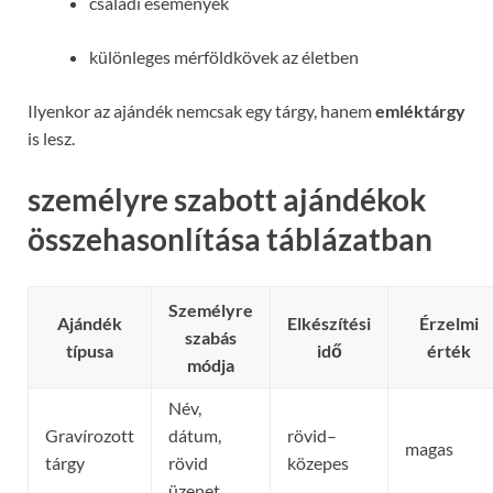
családi események
különleges mérföldkövek az életben
Ilyenkor az ajándék nemcsak egy tárgy, hanem
emléktárgy
is lesz.
személyre szabott ajándékok
összehasonlítása táblázatban
Személyre
Ajándék
Elkészítési
Érzelmi
szabás
típusa
idő
érték
módja
Név,
Gravírozott
dátum,
rövid–
magas
tárgy
rövid
közepes
üzenet