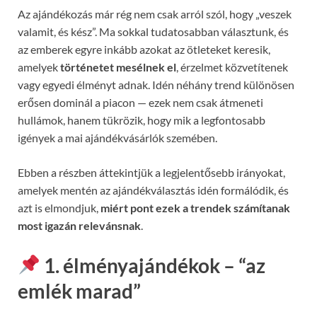
Az ajándékozás már rég nem csak arról szól, hogy „veszek
valamit, és kész”. Ma sokkal tudatosabban választunk, és
az emberek egyre inkább azokat az ötleteket keresik,
amelyek
történetet mesélnek el
, érzelmet közvetítenek
vagy egyedi élményt adnak. Idén néhány trend különösen
erősen dominál a piacon — ezek nem csak átmeneti
hullámok, hanem tükrözik, hogy mik a legfontosabb
igények a mai ajándékvásárlók szemében.
Ebben a részben áttekintjük a legjelentősebb irányokat,
amelyek mentén az ajándékválasztás idén formálódik, és
azt is elmondjuk,
miért pont ezek a trendek számítanak
most igazán relevánsnak
.
1. élményajándékok – “az
emlék marad”