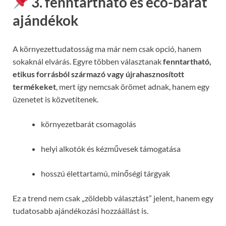
3. fenntartható és eco-barát
ajándékok
A környezettudatosság ma már nem csak opció, hanem
sokaknál elvárás. Egyre többen választanak
fenntartható,
etikus forrásból származó vagy újrahasznosított
termékeket
, mert így nemcsak örömet adnak, hanem egy
üzenetet is közvetítenek.
környezetbarát csomagolás
helyi alkotók és kézművesek támogatása
hosszú élettartamú, minőségi tárgyak
Ez a trend nem csak „zöldebb választást” jelent, hanem egy
tudatosabb ajándékozási hozzáállást is.