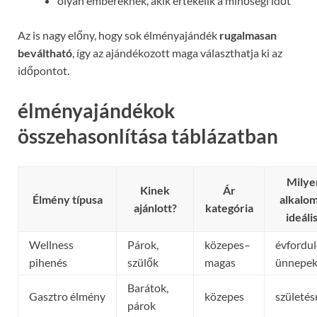
olyan embereknek, akik értékelik a minőségi időt
Az is nagy előny, hogy sok élményajándék
rugalmasan
beváltható
, így az ajándékozott maga választhatja ki az
időpontot.
élményajándékok
összehasonlítása táblázatban
Milye
Kinek
Ár
Élmény típusa
alkalo
ajánlott?
kategória
ideáli
Wellness
Párok,
közepes–
évfordul
pihenés
szülők
magas
ünnepe
Barátok,
Gasztro élmény
közepes
születé
párok