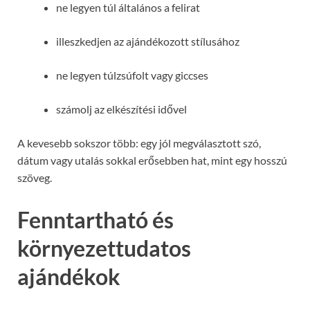
ne legyen túl általános a felirat
illeszkedjen az ajándékozott stílusához
ne legyen túlzsúfolt vagy giccses
számolj az elkészítési idővel
A kevesebb sokszor több: egy jól megválasztott szó,
dátum vagy utalás sokkal erősebben hat, mint egy hosszú
szöveg.
Fenntartható és
környezettudatos
ajándékok