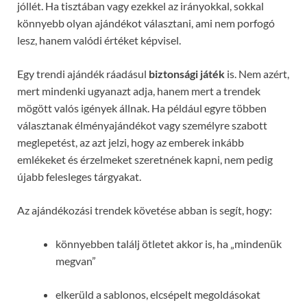
jóllét. Ha tisztában vagy ezekkel az irányokkal, sokkal
könnyebb olyan ajándékot választani, ami nem porfogó
lesz, hanem valódi értéket képvisel.
Egy trendi ajándék ráadásul
biztonsági játék
is. Nem azért,
mert mindenki ugyanazt adja, hanem mert a trendek
mögött valós igények állnak. Ha például egyre többen
választanak élményajándékot vagy személyre szabott
meglepetést, az azt jelzi, hogy az emberek inkább
emlékeket és érzelmeket szeretnének kapni, nem pedig
újabb felesleges tárgyakat.
Az ajándékozási trendek követése abban is segít, hogy:
könnyebben találj ötletet akkor is, ha „mindenük
megvan”
elkerüld a sablonos, elcsépelt megoldásokat