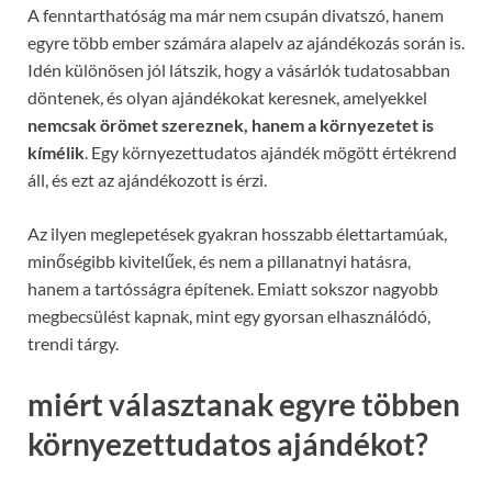
A fenntarthatóság ma már nem csupán divatszó, hanem
egyre több ember számára alapelv az ajándékozás során is.
Idén különösen jól látszik, hogy a vásárlók tudatosabban
döntenek, és olyan ajándékokat keresnek, amelyekkel
nemcsak örömet szereznek, hanem a környezetet is
kímélik
. Egy környezettudatos ajándék mögött értékrend
áll, és ezt az ajándékozott is érzi.
Az ilyen meglepetések gyakran hosszabb élettartamúak,
minőségibb kivitelűek, és nem a pillanatnyi hatásra,
hanem a tartósságra építenek. Emiatt sokszor nagyobb
megbecsülést kapnak, mint egy gyorsan elhasználódó,
trendi tárgy.
miért választanak egyre többen
környezettudatos ajándékot?