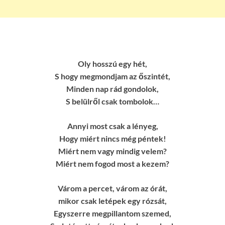
Oly hosszú egy hét,
S hogy megmondjam az őszintét,
Minden nap rád gondolok,
S belülről csak tombolok…
Annyi most csak a lényeg,
Hogy miért nincs még péntek!
Miért nem vagy mindig velem?
Miért nem fogod most a kezem?
Várom a percet, várom az órát,
mikor csak letépek egy rózsát,
Egyszerre megpillantom szemed,