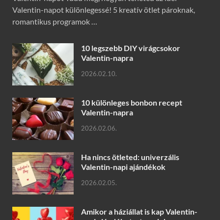
Valentin-napot különlegessé! 5 kreatív ötlet pároknak,
romantikus programok …
10 legszebb DIY virágcsokor
Valentin-napra
2026.02.10.
10 különleges bonbon recept
Valentin-napra
2026.02.06.
Ha nincs ötleted: univerzális
Valentin-napi ajándékok
2026.02.05.
Amikor a háziállat is kap Valentin-