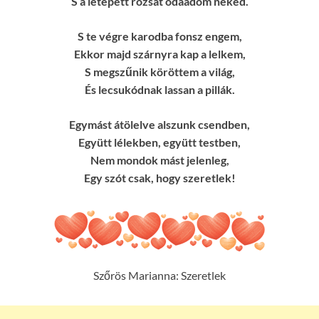
S a letépett rózsát odaadom neked.
S te végre karodba fonsz engem,
Ekkor majd szárnyra kap a lelkem,
S megszűnik köröttem a világ,
És lecsukódnak lassan a pillák.
Egymást átölelve alszunk csendben,
Együtt lélekben, együtt testben,
Nem mondok mást jelenleg,
Egy szót csak, hogy szeretlek!
Szőrös Marianna: Szeretlek