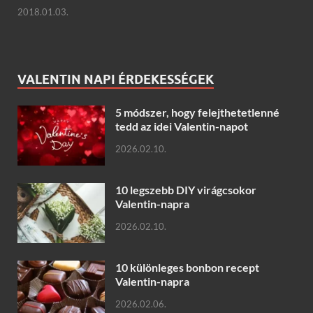
2018.01.03.
VALENTIN NAPI ÉRDEKESSÉGEK
5 módszer, hogy felejthetetlenné
tedd az idei Valentin-napot
2026.02.10.
10 legszebb DIY virágcsokor
Valentin-napra
2026.02.10.
10 különleges bonbon recept
Valentin-napra
2026.02.06.