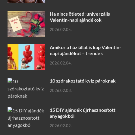
Ha nincs ötleted: univerzális
Valentin-napi ajándékok
2026.02.05.
Amikor a háziállat is kap Valentin-
napi ajándékot – trendek
2026.02.04.
10 szórakoztató kvíz pároknak
2026.02.03.
15 DIY ajándék újrhasznosított
anyagokból
2026.02.02.