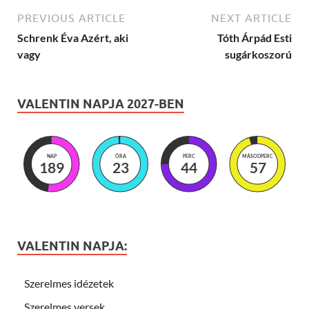
PREVIOUS ARTICLE
NEXT ARTICLE
Schrenk Éva Azért, aki
Tóth Árpád Esti
vagy
sugárkoszorú
VALENTIN NAPJA 2027-BEN
NAP
ÓRA
PERC
MÁSODPERC
189
23
44
55
VALENTIN NAPJA:
Szerelmes idézetek
Szerelmes versek