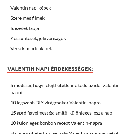
Valentin napi képek
Szerelmes filmek
Idézetek lapja
Köszöntések, jókívánságok
Versek mindenkinek
VALENTIN NAPI ÉRDEKESSÉGEK:
5 módszer, hogy felejthetetlenné tedd az idei Valentin-
napot
10 legszebb DIY virágcsokor Valentin-napra
15 apró figyelmesség, amitől különleges lesz a nap
10 különleges bonbon recept Valentin-napra
Ha nincs ötleted: univerzális Valentin-napi ajándékok