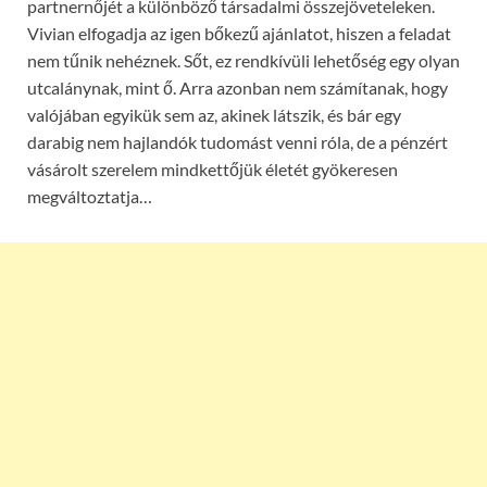
partnernőjét a különböző társadalmi összejöveteleken.
Vivian elfogadja az igen bőkezű ajánlatot, hiszen a feladat
nem tűnik nehéznek. Sőt, ez rendkívüli lehetőség egy olyan
utcalánynak, mint ő. Arra azonban nem számítanak, hogy
valójában egyikük sem az, akinek látszik, és bár egy
darabig nem hajlandók tudomást venni róla, de a pénzért
vásárolt szerelem mindkettőjük életét gyökeresen
megváltoztatja…