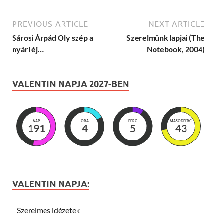
PREVIOUS ARTICLE
NEXT ARTICLE
Sárosi Árpád Oly szép a
Szerelmünk lapjai (The
nyári éj…
Notebook, 2004)
VALENTIN NAPJA 2027-BEN
NAP
ÓRA
PERC
MÁSODPERC
191
4
5
41
VALENTIN NAPJA:
Szerelmes idézetek