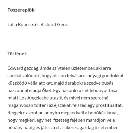
Főszereplők:
Julia Roberts és Richard Gere.
Történet:
Edward gazdag, ámde szívtelen üzletember, aki arra
specializálódott, hogy olcsón felvásárol anyagi gondokkal
küszködő vállalatokat, majd darabokra szedve busás
haszonnal eladja őket. Egy hasonló üzlet lebonyolítása
miatt Los Angelesbe utazik, és mivel nem szeretné
magányosan tölteni az éjszakát, felszed egy prostituáltat.
Reggelre azonban annyira megkedveli a bohókás lányt,
hogy megkéri, egy heti fizetség fejében maradjon vele
néhány napig és játssza el a sikeres, gazdag üzletember