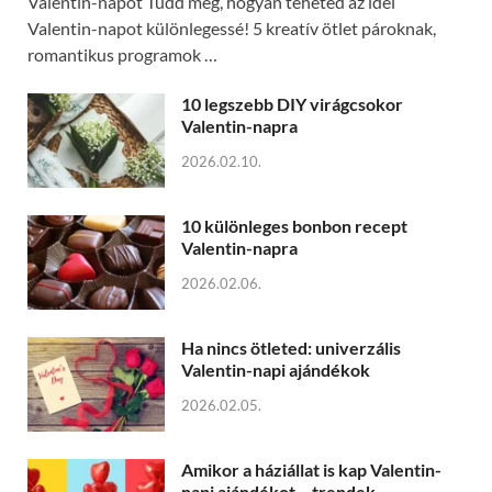
Valentin-napot Tudd meg, hogyan teheted az idei
Valentin-napot különlegessé! 5 kreatív ötlet pároknak,
romantikus programok …
10 legszebb DIY virágcsokor
Valentin-napra
2026.02.10.
10 különleges bonbon recept
Valentin-napra
2026.02.06.
Ha nincs ötleted: univerzális
Valentin-napi ajándékok
2026.02.05.
Amikor a háziállat is kap Valentin-
napi ajándékot – trendek