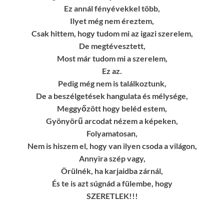
Ez annál fényévekkel több,
Ilyet még nem éreztem,
Csak hittem, hogy tudom mi az igazi szerelem,
De megtévesztett,
Most már tudom mi a szerelem,
Ez az.
Pedig még nem is találkoztunk,
De a beszélgetések hangulata és mélysége,
Meggyőzött hogy beléd estem,
Gyönyörű arcodat nézem a képeken,
Folyamatosan,
Nem is hiszem el, hogy van ilyen csoda a világon,
Annyira szép vagy,
Örülnék, ha karjaidba zárnál,
És te is azt súgnád a fülembe, hogy
SZERETLEK!!!