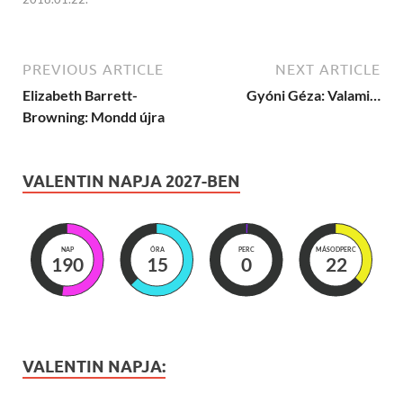
PREVIOUS ARTICLE
NEXT ARTICLE
Elizabeth Barrett-
Gyóni Géza: Valami…
Browning: Mondd újra
VALENTIN NAPJA 2027-BEN
NAP
ÓRA
PERC
MÁSODPERC
190
15
0
20
VALENTIN NAPJA: