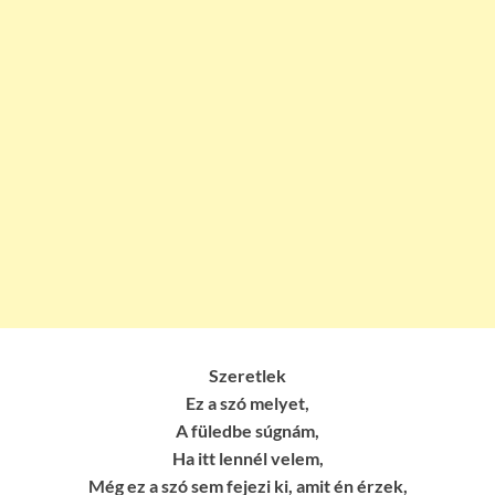
Szeretlek
Ez a szó melyet,
A füledbe súgnám,
Ha itt lennél velem,
Még ez a szó sem fejezi ki, amit én érzek,