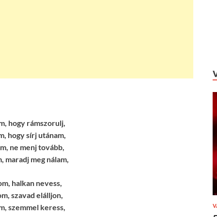
m, hogy rámszorulj,
, hogy sírj utánam,
m, ne menj tovább,
, maradj meg nálam,
om, halkan nevess,
m, szavad elálljon,
m, szemmel keress,
V