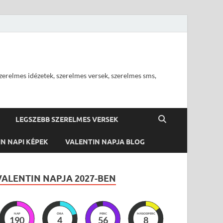
szerelmes idézetek, szerelmes versek, szerelmes sms,
LEGSZEBB SZERELMES VERSEK
N NAPI KÉPEK
VALENTIN NAPJA BLOG
VALENTIN NAPJA 2027-BEN
NAP
ÓRA
PERC
MÁSODPERC
190
4
56
7