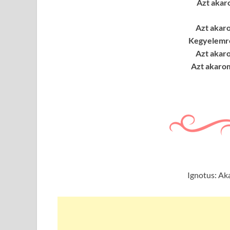
Azt akaro
Azt akar
Kegyelemre
Azt akar
Azt akarom
Ignotus: Ak