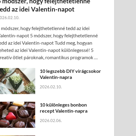
5 módszer, hogy felejthetetlenné
tedd az idei Valentin-napot
026.02.10.
 módszer, hogy felejthetetlenné tedd az idei
alentin-napot 5 módszer, hogy felejthetetlenné
edd az idei Valentin-napot Tudd meg, hogyan
eheted az idei Valentin-napot különlegessé! 5
reatív ötlet pároknak, romantikus programok …
10 legszebb DIY virágcsokor
Valentin-napra
2026.02.10.
10 különleges bonbon
recept Valentin-napra
2026.02.06.