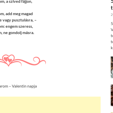
m, a szíved fájjon,
om, add meg magad
2
 vagy pusztulásra, –
5
om: engem szeress,
V
, ne gondolj másra.
t
t
k
arom – Valentin napja