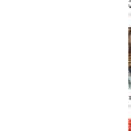
V
2
1
2