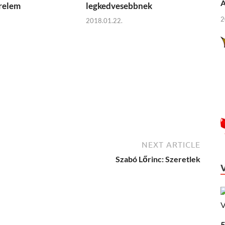
Á
erelem
legkedvesebbnek
2
2018.01.22.
NEXT ARTICLE
Szabó Lőrinc: Szeretlek
5