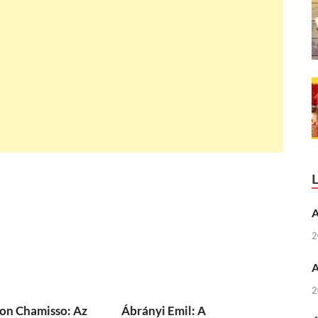
A
2
A
2
on Chamisso: Az
Ábrányi Emil: A