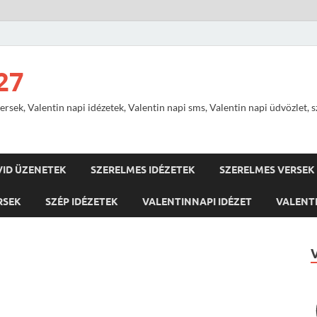
27
ersek, Valentin napi idézetek, Valentin napi sms, Valentin napi üdvözlet, 
VID ÜZENETEK
SZERELMES IDÉZETEK
SZERELMES VERSEK
RSEK
SZÉP IDÉZETEK
VALENTINNAPI IDÉZET
VALENTI