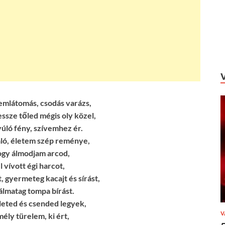
emlátomás, csodás varázs,
ssze tőled mégis oly közel,
ló fény, szívemhez ér.
aló, életem szép reménye,
ogy álmodjam arcod,
 vívott égi harcot,
, gyermeteg kacajt és sírást,
lmatag tompa bírást.
leted és csended legyek,
V
mély türelem, ki ért,