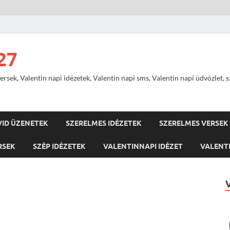
27
ersek, Valentin napi idézetek, Valentin napi sms, Valentin napi üdvözlet, 
VID ÜZENETEK
SZERELMES IDÉZETEK
SZERELMES VERSEK
RSEK
SZÉP IDÉZETEK
VALENTINNAPI IDÉZET
VALENTI