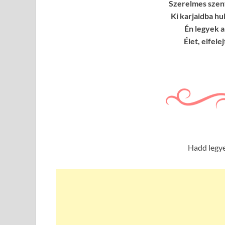
Szerelmes szenv
Ki karjaidba hu
Én legyek a
Élet, elfel
Hadd legye