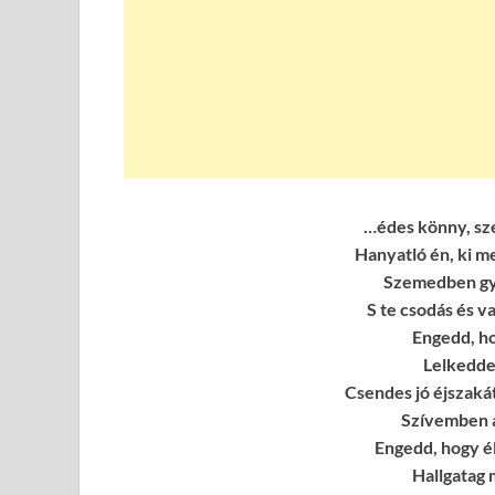
…édes könny, sz
Hanyatló én, ki me
Szemedben gyú
S te csodás és v
Engedd, h
Lelkeddel
Csendes jó éjszakát
Szívemben á
Engedd, hogy é
Hallgatag 