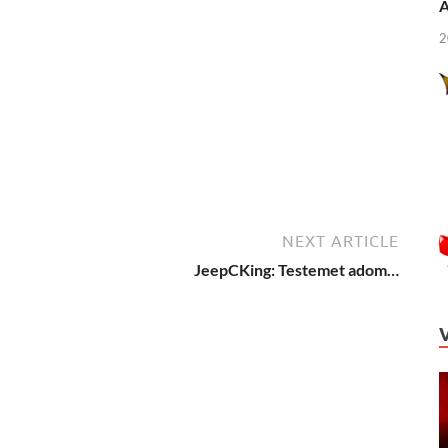
Á
2
NEXT ARTICLE
JeepCKing: Testemet adom…