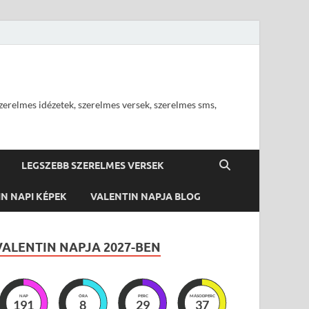
szerelmes idézetek, szerelmes versek, szerelmes sms,
LEGSZEBB SZERELMES VERSEK
N NAPI KÉPEK
VALENTIN NAPJA BLOG
VALENTIN NAPJA 2027-BEN
NAP
ÓRA
PERC
MÁSODPERC
191
8
29
36