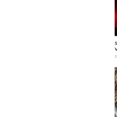
5
V
2