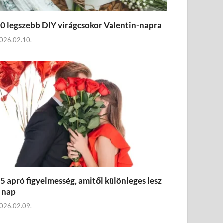
0 legszebb DIY virágcsokor Valentin-napra
026.02.10.
5 apró figyelmesség, amitől különleges lesz
 nap
026.02.09.