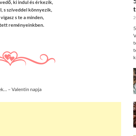
edő, ki indul és érkezik,
ll, s szíveddel könnyezik,
 vigasz s te a minden,
2
ejtett reményeinkben.
5
V
t
t
k
k… – Valentin napja