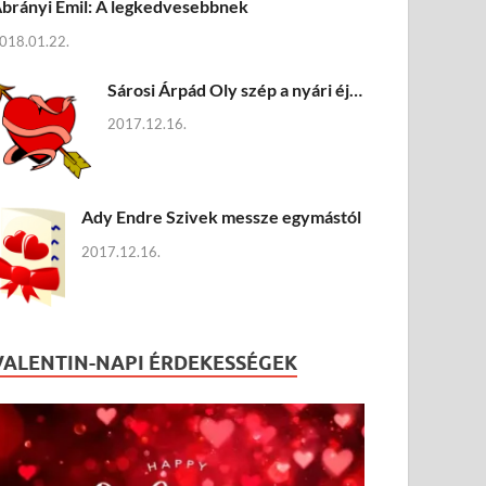
brányi Emil: A legkedvesebbnek
018.01.22.
Sárosi Árpád Oly szép a nyári éj…
2017.12.16.
Ady Endre Szivek messze egymástól
2017.12.16.
VALENTIN-NAPI ÉRDEKESSÉGEK