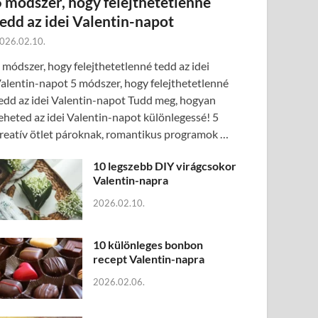
5 módszer, hogy felejthetetlenné
tedd az idei Valentin-napot
026.02.10.
 módszer, hogy felejthetetlenné tedd az idei
alentin-napot 5 módszer, hogy felejthetetlenné
edd az idei Valentin-napot Tudd meg, hogyan
eheted az idei Valentin-napot különlegessé! 5
reatív ötlet pároknak, romantikus programok …
10 legszebb DIY virágcsokor
Valentin-napra
2026.02.10.
10 különleges bonbon
recept Valentin-napra
2026.02.06.