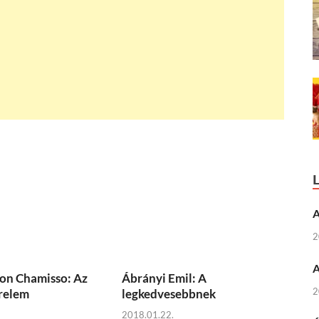
A
2
A
on Chamisso: Az
Ábrányi Emil: A
2
erelem
legkedvesebbnek
2018.01.22.