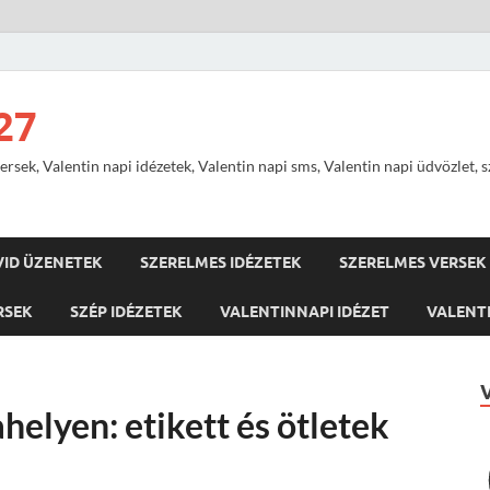
27
ersek, Valentin napi idézetek, Valentin napi sms, Valentin napi üdvözlet, 
VID ÜZENETEK
SZERELMES IDÉZETEK
SZERELMES VERSEK
RSEK
SZÉP IDÉZETEK
VALENTINNAPI IDÉZET
VALENTI
elyen: etikett és ötletek