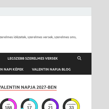
szerelmes idézetek, szerelmes versek, szerelmes sms,
LEGSZEBB SZERELMES VERSEK
N NAPI KÉPEK
VALENTIN NAPJA BLOG
VALENTIN NAPJA 2027-BEN
NAP
ÓRA
PERC
MÁSODPERC
188
17
21
31