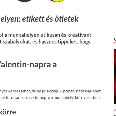
yen: etikett és ötletek
t a munkahelyen etikusan és kreatívan?
t szabályokat, és hasznos tippeket, hogy
Valentin-napra a
 kérdés lehet, de ha jól kezeljük, pozitív hatással lehet
met fordítani erre az ünnepre a munkahelyi környezetben:
körre
V