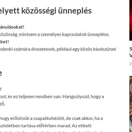
elyett közösségi ünneplés
vánulásokat!
közösség, mintsem a személyes kapcsolatok ünneplése.
ket!
5
denki számára élvezetesek, például egy közös kávészünet
V
2
e
!
ot, és ez teljesen rendben van. Hangsúlyozd, hogy a
ző.
ogy erősítsük a csapatkohéziót, de csak akkor, ha a
iszteletben tartása előtérben marad. Az etikett