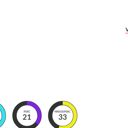
PERC
MÁSODPERC
21
31