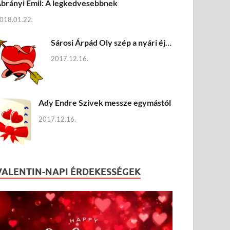
brányi Emil: A legkedvesebbnek
018.01.22.
Sárosi Árpád Oly szép a nyári éj…
2017.12.16.
Ady Endre Szivek messze egymástól
2017.12.16.
VALENTIN-NAPI ÉRDEKESSÉGEK