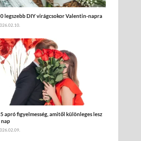
0 legszebb DIY virágcsokor Valentin-napra
026.02.10.
5 apró figyelmesség, amitől különleges lesz
 nap
026.02.09.