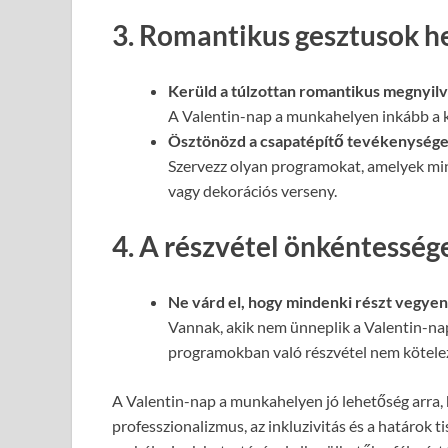
3. Romantikus gesztusok h
Kerüld a túlzottan romantikus megnyil
A Valentin-nap a munkahelyen inkább a 
Ösztönözd a csapatépítő tevékenysége
Szervezz olyan programokat, amelyek min
vagy dekorációs verseny.
4. A részvétel önkéntesség
Ne várd el, hogy mindenki részt vegyen
Vannak, akik nem ünneplik a Valentin-nap
programokban való részvétel nem kötele
A Valentin-nap a munkahelyen jó lehetőség arra, h
professzionalizmus, az inkluzivitás és a határok t