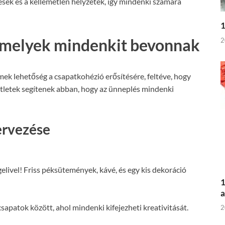
ések és a kellemetlen helyzetek, így mindenki számára
1
 amelyek mindenkit bevonnak
2
k lehetőség a csapatkohézió erősítésére, feltéve, hogy
 ötletek segítenek abban, hogy az ünneplés mindenki
ervezése
elivel! Friss péksütemények, kávé, és egy kis dekoráció
1
a
apatok között, ahol mindenki kifejezheti kreativitását.
2