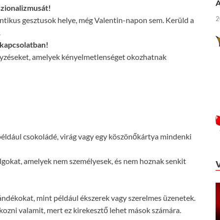
Á
szionalizmusát!
2
ntikus gesztusok helye, még Valentin-napon sem. Kerüld a
.
 kapcsolatban!
gyzéseket, amelyek kényelmetlenséget okozhatnak
például csokoládé, virág vagy egy köszönőkártya mindenki
olgokat, amelyek nem személyesek, és nem hoznak senkit
ándékokat, mint például ékszerek vagy szerelmes üzenetek.
ozni valamit, mert ez kirekesztő lehet mások számára.