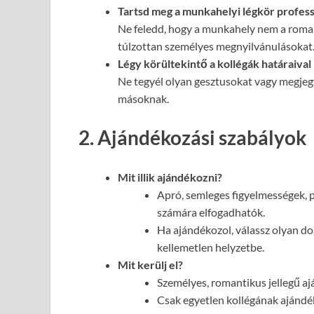
Tartsd meg a munkahelyi légkör profes
Ne feledd, hogy a munkahely nem a roma
túlzottan személyes megnyilvánulásokat
Légy körültekintő a kollégák határaival
Ne tegyél olyan gesztusokat vagy megje
másoknak.
2. Ajándékozási szabályok
Mit illik ajándékozni?
Apró, semleges figyelmességek, 
számára elfogadhatók.
Ha ajándékozol, válassz olyan d
kellemetlen helyzetbe.
Mit kerülj el?
Személyes, romantikus jellegű aj
Csak egyetlen kollégának ajándék