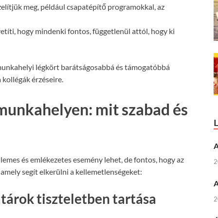
elítjük meg, például csapatépítő programokkal, az
títi, hogy mindenki fontos, függetlenül attól, hogy ki
 munkahelyi légkört barátságosabbá és támogatóbbá
 kollégák érzéseire.
 munkahelyen: mit szabad és
A
emes és emlékezetes esemény lehet, de fontos, hogy az
2
 amely segít elkerülni a kellemetlenségeket:
A
tárok tiszteletben tartása
2