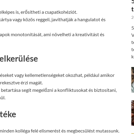
képes is, erősítheti a csapatkohéziót.
2
rtya vagy közös reggeli, javíthatják a hangulatot és
5
pok monotonitását, ami növelheti a kreativitást és
V
t
t
 elkerülése
k
téseket vagy kellemetlenségeket okozhat, például amikor
irekesztve érzi magát.
 betartása segít megelőzni a konfliktusokat és biztosítani,
ül.
rtéke
 minden kolléga felé elismerést és megbecsülést mutassunk.