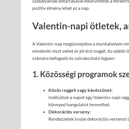
szabályainak betartásával elkerülhetők a félreért
pozitív élmény lehet ez a nap.
Valentin-napi ötletek,
A Valentin-nap megünneplése a munkahelyen reme
mindenki részt vehet és jól érzi magát. Az alábbi
számára befogadó és szórakoztató legyen:
1. Közösségi programok sz
Közös reggeli vagy kávészünet:
Indítsátok a napot egy Valentin-napi regg
könnyed hangulatot teremthet.
Dekorációs verseny:
Rendezzetek irodai dekorációs versenyt cs