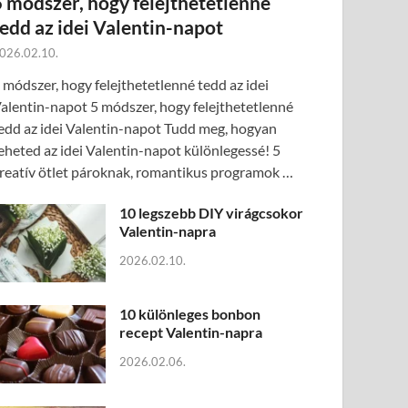
5 módszer, hogy felejthetetlenné
tedd az idei Valentin-napot
026.02.10.
 módszer, hogy felejthetetlenné tedd az idei
alentin-napot 5 módszer, hogy felejthetetlenné
edd az idei Valentin-napot Tudd meg, hogyan
eheted az idei Valentin-napot különlegessé! 5
reatív ötlet pároknak, romantikus programok …
10 legszebb DIY virágcsokor
Valentin-napra
2026.02.10.
10 különleges bonbon
recept Valentin-napra
2026.02.06.