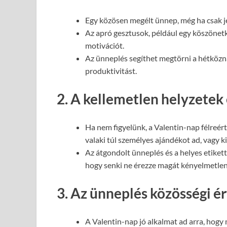
Egy közösen megélt ünnep, még ha csak jel
Az apró gesztusok, például egy köszönetká
motivációt.
Az ünneplés segíthet megtörni a hétközna
produktivitást.
2. A kellemetlen helyzetek
Ha nem figyelünk, a Valentin-nap félreér
valaki túl személyes ajándékot ad, vagy k
Az átgondolt ünneplés és a helyes etikett
hogy senki ne érezze magát kényelmetlen
3. Az ünneplés közösségi é
A Valentin-nap jó alkalmat ad arra, hogy