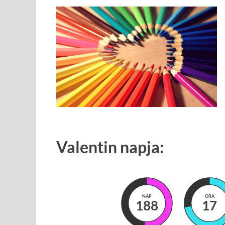
Valentin napja:
NAP
ÓRA
188
17