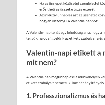
Ha az ünnepet közösségi szemlélettel köz
erősítheti az összetartozás érzését.
Az inkluzív ünneplés azt az üzenetet közve
hogyan viszonyul a Valentin-naphoz.
A Valentin-nap tehát egy lehetőség arra, hogy a
tegyük, ha odafigyelünk az etikett szabályaira és a
Valentin-napi etikett a
mit nem?
A Valentin-nap megünneplése a munkahelyen kell
etikett szabályait betartsuk. Íme néhány irányelv,
1. Professzionalizmus és ha