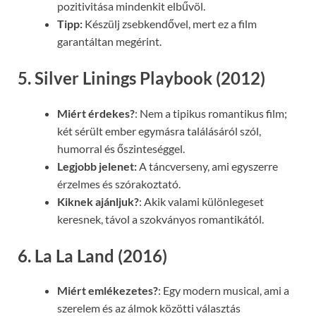
pozitivitása mindenkit elbűvöl.
Tipp:
Készülj zsebkendővel, mert ez a film
garantáltan megérint.
5. Silver Linings Playbook (2012)
Miért érdekes?
: Nem a tipikus romantikus film;
két sérült ember egymásra találásáról szól,
humorral és őszinteséggel.
Legjobb jelenet:
A táncverseny, ami egyszerre
érzelmes és szórakoztató.
Kiknek ajánljuk?
: Akik valami különlegeset
keresnek, távol a szokványos romantikától.
6. La La Land (2016)
Miért emlékezetes?
: Egy modern musical, ami a
szerelem és az álmok közötti választás