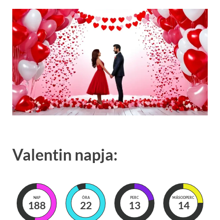
Valentin napja:
NAP
ÓRA
PERC
MÁSODPERC
188
22
13
13