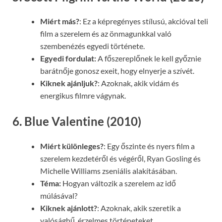
Miért más?
: Ez a képregényes stílusú, akcióval teli
film a szerelem és az önmagunkkal való
szembenézés egyedi története.
Egyedi fordulat:
A főszereplőnek le kell győznie
barátnője gonosz exeit, hogy elnyerje a szívét.
Kiknek ajánljuk?
: Azoknak, akik vidám és
energikus filmre vágynak.
6. Blue Valentine (2010)
Miért különleges?
: Egy őszinte és nyers film a
szerelem kezdetéről és végéről, Ryan Gosling és
Michelle Williams zseniális alakításában.
Téma:
Hogyan változik a szerelem az idő
múlásával?
Kiknek ajánlott?
: Azoknak, akik szeretik a
valósághű, érzelmes történeteket.