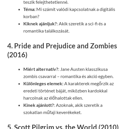
teszik felejthetetlenné.
Téma:
Mi számít valódi kapcsolatnak a digitális
korban?
Kiknek ajánljuk?
: Akik szeretik a sci-fi és a
romantika találkozását.
4. Pride and Prejudice and Zombies
(2016)
Miért alternatív?
: Jane Austen klasszikusa
zombis csavarral – romantika és akció egyben.
Különleges elemek:
A karakterek megőrzik az
eredeti történet báját, miközben kardokkal
harcolnak az élőhalottak ellen.
Kinek ajánlott?
: Azoknak, akik szeretik a
szokatlan műfaji keverékeket.
5. Scott Pilgrim vs. the World (2010)