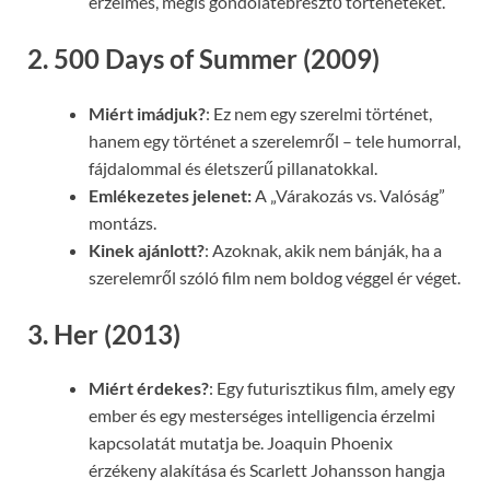
érzelmes, mégis gondolatébresztő történeteket.
2. 500 Days of Summer (2009)
Miért imádjuk?
: Ez nem egy szerelmi történet,
hanem egy történet a szerelemről – tele humorral,
fájdalommal és életszerű pillanatokkal.
Emlékezetes jelenet:
A „Várakozás vs. Valóság”
montázs.
Kinek ajánlott?
: Azoknak, akik nem bánják, ha a
szerelemről szóló film nem boldog véggel ér véget.
3. Her (2013)
Miért érdekes?
: Egy futurisztikus film, amely egy
ember és egy mesterséges intelligencia érzelmi
kapcsolatát mutatja be. Joaquin Phoenix
érzékeny alakítása és Scarlett Johansson hangja