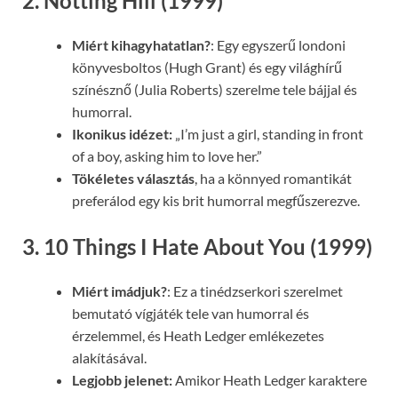
2. Notting Hill (1999)
Miért kihagyhatatlan?
: Egy egyszerű londoni
könyvesboltos (Hugh Grant) és egy világhírű
színésznő (Julia Roberts) szerelme tele bájjal és
humorral.
Ikonikus idézet:
„I’m just a girl, standing in front
of a boy, asking him to love her.”
Tökéletes választás
, ha a könnyed romantikát
preferálod egy kis brit humorral megfűszerezve.
3. 10 Things I Hate About You (1999)
Miért imádjuk?
: Ez a tinédzserkori szerelmet
bemutató vígjáték tele van humorral és
érzelemmel, és Heath Ledger emlékezetes
alakításával.
Legjobb jelenet:
Amikor Heath Ledger karaktere