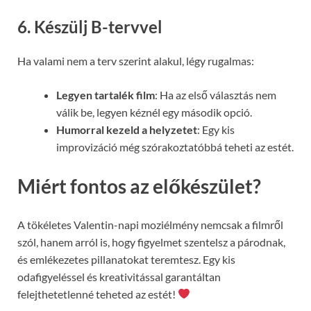
6. Készülj B-tervvel
Ha valami nem a terv szerint alakul, légy rugalmas:
Legyen tartalék film
: Ha az első választás nem
válik be, legyen kéznél egy második opció.
Humorral kezeld a helyzetet
: Egy kis
improvizáció még szórakoztatóbbá teheti az estét.
Miért fontos az előkészület?
A tökéletes Valentin-napi moziélmény nemcsak a filmről
szól, hanem arról is, hogy figyelmet szentelsz a párodnak,
és emlékezetes pillanatokat teremtesz. Egy kis
odafigyeléssel és kreativitással garantáltan
felejthetetlenné teheted az estét!