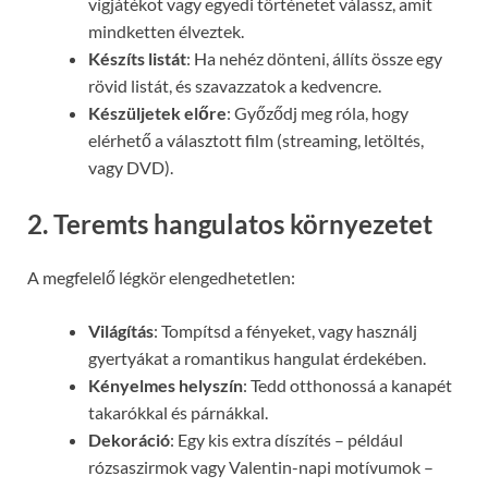
vígjátékot vagy egyedi történetet válassz, amit
mindketten élveztek.
Készíts listát
: Ha nehéz dönteni, állíts össze egy
rövid listát, és szavazzatok a kedvencre.
Készüljetek előre
: Győződj meg róla, hogy
elérhető a választott film (streaming, letöltés,
vagy DVD).
2. Teremts hangulatos környezetet
A megfelelő légkör elengedhetetlen:
Világítás
: Tompítsd a fényeket, vagy használj
gyertyákat a romantikus hangulat érdekében.
Kényelmes helyszín
: Tedd otthonossá a kanapét
takarókkal és párnákkal.
Dekoráció
: Egy kis extra díszítés – például
rózsaszirmok vagy Valentin-napi motívumok –