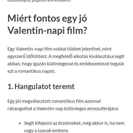
Miért fontos egy jó
Valentin-napi film?
Egy Valentin-napi film sokkal többet jelenthet, mint
egyszerű időtöltést. A megfelelő alkotás kiválasztása segít
abban, hogy igazán különlegessé és emlékezetessé tegyük
ezt a romantikus napot.
1.
Hangulatot teremt
Egy jól megválasztott romantikus film azonnal
ráhangolhat a Valentin-nap különleges atmoszférájára:
Segít kifejezni az érzelmeket, még akkor is, ha nem
vagy a szavak embere.