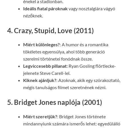
énekel a stadionban.
Ideális fiatal pároknak
vagy nosztalgiára vágyó
nézőknek.
4. Crazy, Stupid, Love (2011)
Miért különleges?
: A humor és a romantika
tökéletes egyensúlya, ahol több generáció
szerelmi történetei fonódnak össze.
Legviccesebb pillanat:
Ryan Gosling flörtlecke-
jelenete Steve Carell-lel.
Kiknek ajánljuk?
: Azoknak, akik egy szórakoztató,
mégis tanulságos filmet szeretnének nézni.
5. Bridget Jones naplója (2001)
Miért szeretjük?
: Bridget Jones története
mindannyiunk számára ismerős lehet: egyedülálló