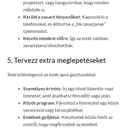
projektort, vagy hangszórókat, hogy minden
működik-e.
Kerüld a zavaró tényezőket
: Kapcsold ki a
telefonokat, és állítsd be a „Ne zavarjanak”
üzemmódot.
Készíts mindent előre
: Így az estét valóban
zavartalanul élvezhetitek.
5. Tervezz extra meglepetéseket
Tedd különlegessé az estét apró gesztusokkal:
Személyes érintés
: Írj egy rövid Valentin-napi
üzenetet, amit átadhatsz film előtt vagy után.
Közös program
: Párosítsd a filmnézést egy közös
vacsorával vagy társasjátékkal.
Emlékek gyűjtése
: Készítsetek közös fotót az
estéről, hogy megőrizzétek az emléket.