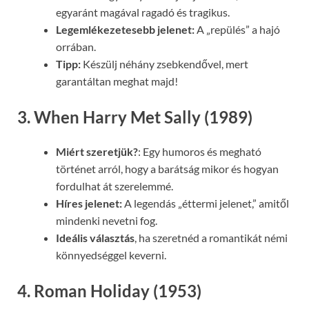
egyaránt magával ragadó és tragikus.
Legemlékezetesebb jelenet:
A „repülés” a hajó
orrában.
Tipp:
Készülj néhány zsebkendővel, mert
garantáltan meghat majd!
3. When Harry Met Sally (1989)
Miért szeretjük?
: Egy humoros és megható
történet arról, hogy a barátság mikor és hogyan
fordulhat át szerelemmé.
Híres jelenet:
A legendás „éttermi jelenet,” amitől
mindenki nevetni fog.
Ideális választás
, ha szeretnéd a romantikát némi
könnyedséggel keverni.
4. Roman Holiday (1953)