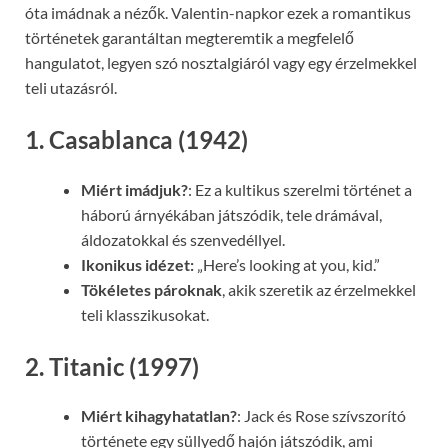
óta imádnak a nézők. Valentin-napkor ezek a romantikus
történetek garantáltan megteremtik a megfelelő
hangulatot, legyen szó nosztalgiáról vagy egy érzelmekkel
teli utazásról.
1. Casablanca (1942)
Miért imádjuk?
: Ez a kultikus szerelmi történet a
háború árnyékában játszódik, tele drámával,
áldozatokkal és szenvedéllyel.
Ikonikus idézet:
„Here’s looking at you, kid.”
Tökéletes pároknak
, akik szeretik az érzelmekkel
teli klasszikusokat.
2. Titanic (1997)
Miért kihagyhatatlan?
: Jack és Rose szívszorító
története egy süllyedő hajón játszódik, ami