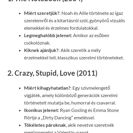
Miért szeretjük?
: Noah és Allie története az igaz
szerelemről és a kitartásról szól, gyönyörű vizuális
elemekkel és érzelmes fordulatokkal.
Legmeghatóbb jelenet:
Amikor az esőben
csókolóznak.
Kiknek ajánljuk?
: Akik szeretik a mély
érzelmekkel teli, klasszikus szerelmi történeteket.
2. Crazy, Stupid, Love (2011)
Miért kihagyhatatlan?
: Egy szívmelengető
vígjáték, amely különböző generációk szerelmi
történeteit mutatja be, humorral és csavarral.
Ikonikus jelenet:
Ryan Gosling és Emma Stone
flörtje a „Dirty Dancing” emeléssel.
Tökéletes pároknak
, akik nevetve szeretnék
megünnepelni a Valentin-napot.