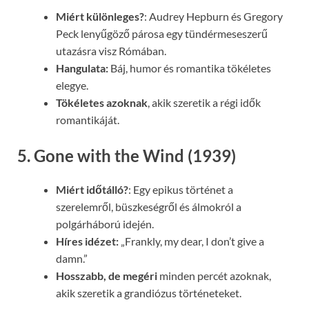
Miért különleges?
: Audrey Hepburn és Gregory
Peck lenyűgöző párosa egy tündérmeseszerű
utazásra visz Rómában.
Hangulata:
Báj, humor és romantika tökéletes
elegye.
Tökéletes azoknak
, akik szeretik a régi idők
romantikáját.
5. Gone with the Wind (1939)
Miért időtálló?
: Egy epikus történet a
szerelemről, büszkeségről és álmokról a
polgárháború idején.
Híres idézet:
„Frankly, my dear, I don’t give a
damn.”
Hosszabb, de megéri
minden percét azoknak,
akik szeretik a grandiózus történeteket.