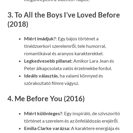
3. To All the Boys I’ve Loved Before
(2018)
Miért imádjuk?
: Egy bájos történet a
tinédzserkori szerelemről, tele humorral,
romantikával és aranyos karakterekkel.
Legkedvesebb pillanat:
Amikor Lara Jean és
Peter álkapcsolata valós érzelmekbe fordul.
Ideális választás
, ha valami könnyed és
szórakoztató filmre vágysz.
4. Me Before You (2016)
Miért különleges?
: Egy inspiráló, de szívszorító
történet a szerelem és az önfeláldozás erejéről.
Emilia Clarke varázsa:
A karaktere energiája és