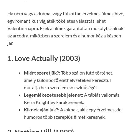
Ha nem vagy a drámai vagy túlzottan érzelmes filmek híve,
egy romantikus vígjáték tökéletes választás lehet
Valentin-napra. Ezek a filmek garantáltan mosolyt csalnak
az arcodra, miközben a szerelem és a humor kéz a kézben
jár.
1. Love Actually (2003)
Miért szeretjük?
: Több szálon futó történet,
amely különböző élethelyzeteken keresztül
mutatja be a szerelem sokszínűségét.
Legemlékezetesebb jelenet:
A táblás vallomás
Keira Knightley karakterének.
Kiknek ajánljuk?
: Azoknak, akik egy érzelmes, de
humoros több szereplős filmet keresnek.