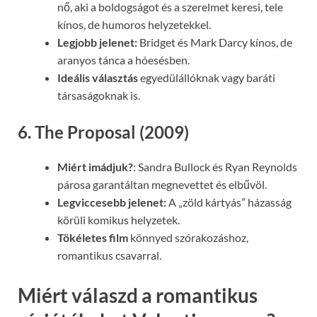
nő, aki a boldogságot és a szerelmet keresi, tele
kínos, de humoros helyzetekkel.
Legjobb jelenet:
Bridget és Mark Darcy kínos, de
aranyos tánca a hóesésben.
Ideális választás
egyedülállóknak vagy baráti
társaságoknak is.
6. The Proposal (2009)
Miért imádjuk?
: Sandra Bullock és Ryan Reynolds
párosa garantáltan megnevettet és elbűvöl.
Legviccesebb jelenet:
A „zöld kártyás” házasság
körüli komikus helyzetek.
Tökéletes film
könnyed szórakozáshoz,
romantikus csavarral.
Miért válaszd a romantikus