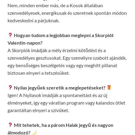
Nem, minden ember más, de a Kosok általában
szenvedélyesek, energikusak és szeretnek spontán módon
kedveskedni a párjuknak.
Hogyan tudom a legjobban meglepni a Skorpiót
Valentin-napon?
A Skorpiók imádják a mély érzelmi kötődést és a
szenvedélyes gesztusokat. Egy személyre szabott ajándék,
egy bensőséges beszélgetés vagy egy meghitt pillanat
biztosan elnyeri a tetszésüket.
Nyilas jegyűek szeretik a meglepetéseket?
Igen! A Nyilasok imádják a spontaneitást és az új
élményeket, így egy váratlan program vagy kalandos ötlet
garantáltan elnyeri a szívüket.
Mit tehetek, ha a párom Halak jegyű és nagyon
álmodozó?