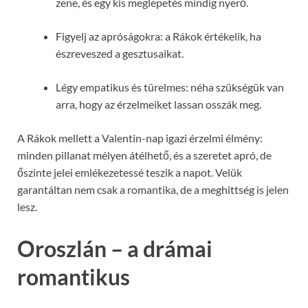
zene, és egy kis meglepetés mindig nyerő.
Figyelj az apróságokra: a Rákok értékelik, ha
észreveszed a gesztusaikat.
Légy empatikus és türelmes: néha szükségük van
arra, hogy az érzelmeiket lassan osszák meg.
A Rákok mellett a Valentin-nap igazi érzelmi élmény:
minden pillanat mélyen átélhető, és a szeretet apró, de
őszinte jelei emlékezetessé teszik a napot. Velük
garantáltan nem csak a romantika, de a meghittség is jelen
lesz.
Oroszlán – a drámai
romantikus