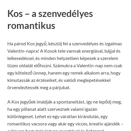
Kos – a szenvedélyes
romantikus
Ha párod Kos jegyű, készülj fel a szenvedélyes és izgalmas
Valentin-napra! A Kosok tele vannak energiával, bájjal és
lelkesedéssel, és minden helyzetben képesek a szerelem
tüzes oldalát előhozni. Számukra a Valentin-nap nem csak
egy kötelező ünnep, hanem egy remek alkalom arra, hogy
kimutassák az érzéseiket, és valódi meglepetésekkel
örvendeztessék meg a párjukat.
A Kos jegyűek imádják a spontaneitást, így ne lepődj meg,
ha egy pillanat alatt szerveznek valami igazán
különlegeset. Lehet ez egy váratlan kirándulás, egy
romantikus vacsora vagy akár egy vicces, kreatív ajándék –
a lényeg, hogy tele legyen energiával és örömmel.