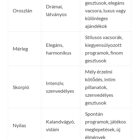
gesztusok, elegáns
Drámai,
Oroszlán
vacsora, luxus vagy
látványos
különleges
ajándékok
Stílusos vacsorák,
Elegáns,
kiegyensúlyozott
Mérleg
harmonikus
programok, finom
gesztusok
Mély érzelmi
kötődés, intim
Intenzív,
Skorpió
pillanatok,
szenvedélyes
szenvedélyes
gesztusok
Spontán
Kalandvágyó,
programok, játékos
Nyilas
vidám
meglepetések, új
élmények