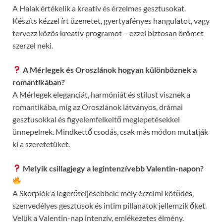
A Halak értékelik a kreatív és érzelmes gesztusokat.
Készíts kézzel írt üzenetet, gyertyafényes hangulatot, vagy
tervezz közös kreatív programot – ezzel biztosan örömet
szerzel neki.
A Mérlegek és Oroszlánok hogyan különböznek a
romantikában?
A Mérlegek eleganciát, harmóniát és stílust visznek a
romantikába, míg az Oroszlánok látványos, drámai
gesztusokkal és figyelemfelkeltő meglepetésekkel
ünnepelnek. Mindkettő csodás, csak más módon mutatják
ki a szeretetüket.
Melyik csillagjegy a legintenzívebb Valentin-napon?
A Skorpiók a legerőteljesebbek: mély érzelmi kötődés,
szenvedélyes gesztusok és intim pillanatok jellemzik őket.
Velük a Valentin-nap intenzív, emlékezetes élmény.