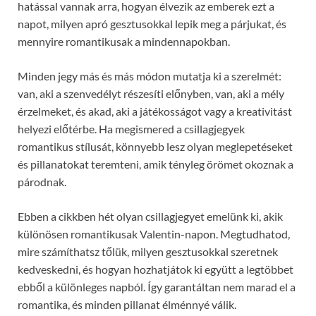
hatással vannak arra, hogyan élvezik az emberek ezt a
napot, milyen apró gesztusokkal lepik meg a párjukat, és
mennyire romantikusak a mindennapokban.
Minden jegy más és más módon mutatja ki a szerelmét:
van, aki a szenvedélyt részesíti előnyben, van, aki a mély
érzelmeket, és akad, aki a játékosságot vagy a kreativitást
helyezi előtérbe. Ha megismered a csillagjegyek
romantikus stílusát, könnyebb lesz olyan meglepetéseket
és pillanatokat teremteni, amik tényleg örömet okoznak a
párodnak.
Ebben a cikkben hét olyan csillagjegyet emelünk ki, akik
különösen romantikusak Valentin-napon. Megtudhatod,
mire számíthatsz tőlük, milyen gesztusokkal szeretnek
kedveskedni, és hogyan hozhatjátok ki együtt a legtöbbet
ebből a különleges napból. Így garantáltan nem marad el a
romantika, és minden pillanat élménnyé válik.