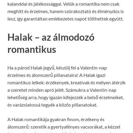
kalanddal és játékossággal. Velük a romantika nem csak
meghitt és érzelmes, hanem szórakoztató és élménydús is
lesz, így garantáltan emlékezetes napot tölthettek együtt.
Halak – az álmodozó
romantikus
Ha a párod Halak jegyű, készülj fel a Valentin-nap
érzelmes és álomszerű pillanataira! A Halak igazi
romantikus lelkek: érzékenyek, kreatívak és mélyen átérzik
a szeretet minden apró jelét. Számukra a Valentin-nap
lehetőség arra, hogy igazán kifejezzék a belső érzelmeiket,
és varázslatossá tegyék a közös pillanatokat.
A Halak romantikája gyakran finom, érzékeny és
álomszerű: szeretik a gyertyafényes vacsorákat, a kézzel