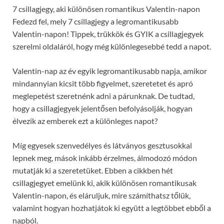
7 csillagjegy, aki különösen romantikus Valentin-napon
Fedezd fel, mely 7 csillagjegy a legromantikusabb
Valentin-napon! Tippek, trükkök és GYIK a csillagjegyek
szerelmi oldaláról, hogy még különlegesebbé tedd a napot.
Valentin-nap az év egyik legromantikusabb napja, amikor
mindannyian kicsit több figyelmet, szeretetet és apró
meglepetést szeretnénk adni a párunknak. De tudtad,
hogy a csillagjegyek jelentősen befolyásolják, hogyan
élvezik az emberek ezt a különleges napot?
Míg egyesek szenvedélyes és látványos gesztusokkal
lepnek meg, mások inkább érzelmes, álmodozó módon
mutatják ki a szeretetüket. Ebben a cikkben hét
csillagjegyet emelünk ki, akik különösen romantikusak
Valentin-napon, és eláruljuk, mire számíthatsz tőlük,
valamint hogyan hozhatjátok ki együtt a legtöbbet ebből a
napból.