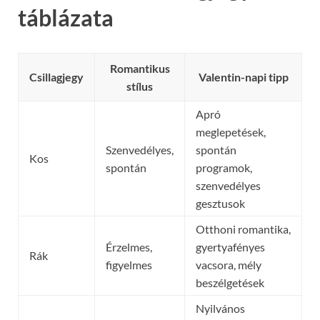
táblázata
Romantikus
Csillagjegy
Valentin-napi tipp
stílus
Apró
meglepetések,
Szenvedélyes,
spontán
Kos
spontán
programok,
szenvedélyes
gesztusok
Otthoni romantika,
Érzelmes,
gyertyafényes
Rák
figyelmes
vacsora, mély
beszélgetések
Nyilvános