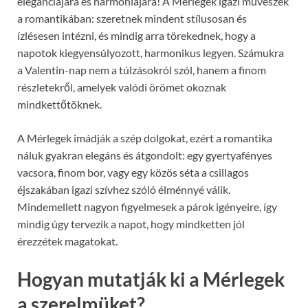
eleganciájára és harmóniájára! A Mérlegek igazi művészek
a romantikában: szeretnek mindent stílusosan és
ízlésesen intézni, és mindig arra törekednek, hogy a
napotok kiegyensúlyozott, harmonikus legyen. Számukra
a Valentin-nap nem a túlzásokról szól, hanem a finom
részletekről, amelyek valódi örömet okoznak
mindkettőtöknek.
A Mérlegek imádják a szép dolgokat, ezért a romantika
náluk gyakran elegáns és átgondolt: egy gyertyafényes
vacsora, finom bor, vagy egy közös séta a csillagos
éjszakában igazi szívhez szóló élménnyé válik.
Mindemellett nagyon figyelmesek a párok igényeire, így
mindig úgy tervezik a napot, hogy mindketten jól
érezzétek magatokat.
Hogyan mutatják ki a Mérlegek
a szerelmüket?