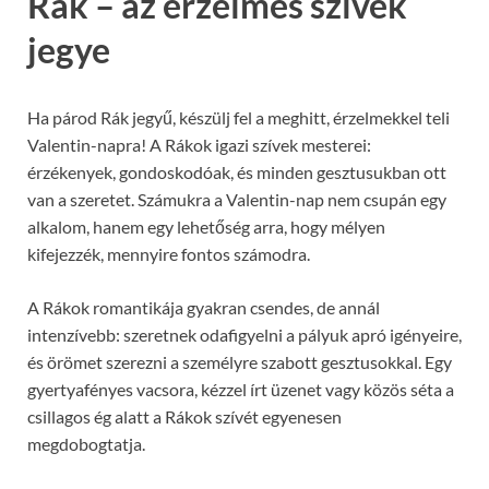
Rák – az érzelmes szívek
jegye
Ha párod Rák jegyű, készülj fel a meghitt, érzelmekkel teli
Valentin-napra! A Rákok igazi szívek mesterei:
érzékenyek, gondoskodóak, és minden gesztusukban ott
van a szeretet. Számukra a Valentin-nap nem csupán egy
alkalom, hanem egy lehetőség arra, hogy mélyen
kifejezzék, mennyire fontos számodra.
A Rákok romantikája gyakran csendes, de annál
intenzívebb: szeretnek odafigyelni a pályuk apró igényeire,
és örömet szerezni a személyre szabott gesztusokkal. Egy
gyertyafényes vacsora, kézzel írt üzenet vagy közös séta a
csillagos ég alatt a Rákok szívét egyenesen
megdobogtatja.