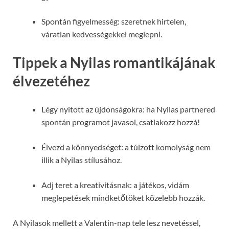
Spontán figyelmesség: szeretnek hirtelen,
váratlan kedvességekkel meglepni.
Tippek a Nyilas romantikájának
élvezetéhez
Légy nyitott az újdonságokra: ha Nyilas partnered
spontán programot javasol, csatlakozz hozzá!
Élvezd a könnyedséget: a túlzott komolyság nem
illik a Nyilas stílusához.
Adj teret a kreativitásnak: a játékos, vidám
meglepetések mindketőtöket közelebb hozzák.
A Nyilasok mellett a Valentin-nap tele lesz nevetéssel,