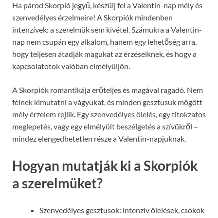
Ha párod Skorpió jegyű, készülj fel a Valentin-nap mély és
szenvedélyes érzelmeire! A Skorpiók mindenben
intenzívek: a szerelmük sem kivétel. Számukra a Valentin-
nap nem csupán egy alkalom, hanem egy lehetőség arra,
hogy teljesen átadják magukat az érzéseiknek, és hogy a
kapcsolatotok valóban elmélyüljön.
A Skorpiók romantikája erőteljes és magával ragadó. Nem
félnek kimutatni a vágyukat, és minden gesztusuk mögött
mély érzelem rejlik. Egy szenvedélyes ölelés, egy titokzatos
meglepetés, vagy egy elmélyült beszélgetés a szívükről –
mindez elengedhetetlen része a Valentin-napjuknak.
Hogyan mutatják ki a Skorpiók
a szerelmüket?
Szenvedélyes gesztusok: intenzív ölelések, csókok