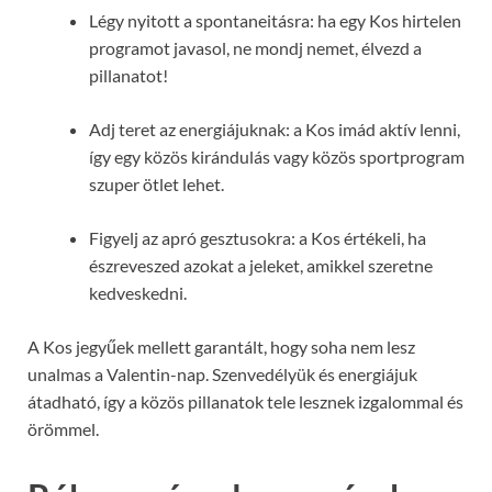
Légy nyitott a spontaneitásra: ha egy Kos hirtelen
programot javasol, ne mondj nemet, élvezd a
pillanatot!
Adj teret az energiájuknak: a Kos imád aktív lenni,
így egy közös kirándulás vagy közös sportprogram
szuper ötlet lehet.
Figyelj az apró gesztusokra: a Kos értékeli, ha
észreveszed azokat a jeleket, amikkel szeretne
kedveskedni.
A Kos jegyűek mellett garantált, hogy soha nem lesz
unalmas a Valentin-nap. Szenvedélyük és energiájuk
átadható, így a közös pillanatok tele lesznek izgalommal és
örömmel.