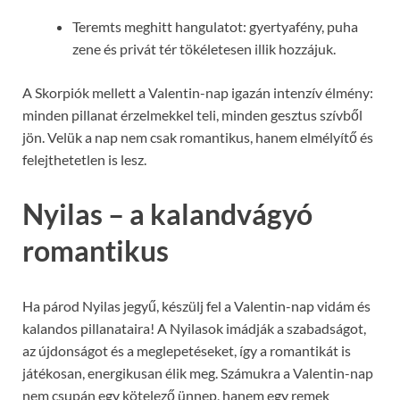
Teremts meghitt hangulatot: gyertyafény, puha
zene és privát tér tökéletesen illik hozzájuk.
A Skorpiók mellett a Valentin-nap igazán intenzív élmény:
minden pillanat érzelmekkel teli, minden gesztus szívből
jön. Velük a nap nem csak romantikus, hanem elmélyítő és
felejthetetlen is lesz.
Nyilas – a kalandvágyó
romantikus
Ha párod Nyilas jegyű, készülj fel a Valentin-nap vidám és
kalandos pillanataira! A Nyilasok imádják a szabadságot,
az újdonságot és a meglepetéseket, így a romantikát is
játékosan, energikusan élik meg. Számukra a Valentin-nap
nem csupán egy kötelező ünnep, hanem egy remek