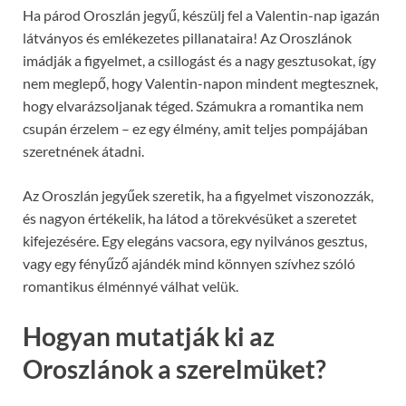
Ha párod Oroszlán jegyű, készülj fel a Valentin-nap igazán
látványos és emlékezetes pillanataira! Az Oroszlánok
imádják a figyelmet, a csillogást és a nagy gesztusokat, így
nem meglepő, hogy Valentin-napon mindent megtesznek,
hogy elvarázsoljanak téged. Számukra a romantika nem
csupán érzelem – ez egy élmény, amit teljes pompájában
szeretnének átadni.
Az Oroszlán jegyűek szeretik, ha a figyelmet viszonozzák,
és nagyon értékelik, ha látod a törekvésüket a szeretet
kifejezésére. Egy elegáns vacsora, egy nyilvános gesztus,
vagy egy fényűző ajándék mind könnyen szívhez szóló
romantikus élménnyé válhat velük.
Hogyan mutatják ki az
Oroszlánok a szerelmüket?